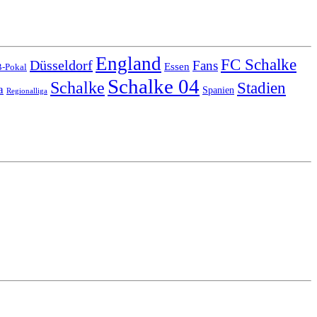
England
FC Schalke
Düsseldorf
Fans
Essen
-Pokal
Schalke 04
Schalke
Stadien
a
Spanien
Regionalliga