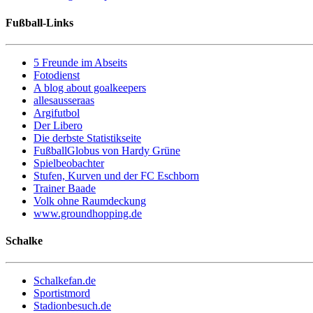
Fußball-Links
5 Freunde im Abseits
Fotodienst
A blog about goalkeepers
allesausseraas
Argifutbol
Der Libero
Die derbste Statistikseite
FußballGlobus von Hardy Grüne
Spielbeobachter
Stufen, Kurven und der FC Eschborn
Trainer Baade
Volk ohne Raumdeckung
www.groundhopping.de
Schalke
Schalkefan.de
Sportistmord
Stadionbesuch.de