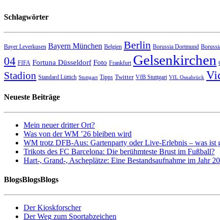
Schlagwörter
Berlin
Bayern München
Bayer Leverkusen
Belgien
Borussia Dortmund
Borussi
Gelsenkirchen
04
Fortuna Düsseldorf
Foto
FIFA
Frankfurt
Vi
Stadion
Twitter
Standard Lüttich
Tipps
VfB Stuttgart
Stuttgart
VfL Osnabrück
Neueste Beiträge
Mein neuer dritter Ort?
Was von der WM ’26 bleiben wird
WM trotz DFB-Aus: Gartenparty oder Live-Erlebnis – was ist 
Trikots des FC Barcelona: Die berühmteste Brust im Fußball?
Hart-, Grand-, Ascheplätze: Eine Bestandsaufnahme im Jahr 2
BlogsBlogsBlogs
Der Kioskforscher
Der Weg zum Sportabzeichen