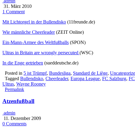
admin
31. März 2010
1 Comment
Mit Lichtorgel in der Bullendisko
(11freunde.de)
Wie männliche Cheerleader
(ZEIT Online)
Ein-Mann-Armee des Weltfußballs
(SPON)
Ultras in Britain are wrongly persecuted
(WSC)
In die Enge getrieben
(sueddeutsche.de)
Posted in
5 ist Trümpf
,
Bundesliga
,
Standard de Liège
,
Uncategoriz
Tagged
Bullendisko
,
Cheerleader
,
Europa League
,
FC Salzburg
,
FC 
Ultras
,
Wayne Rooney
Permalink
Atzenfußball
admin
11. Dezember 2009
0 Comments