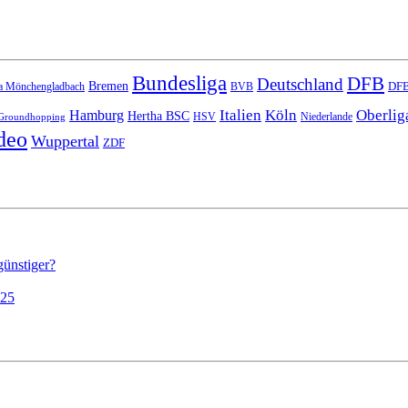
Bundesliga
DFB
Deutschland
Bremen
DFB
a Mönchengladbach
BVB
Italien
Köln
Oberlig
Hamburg
Hertha BSC
HSV
Niederlande
Groundhopping
deo
Wuppertal
ZDF
günstiger?
025