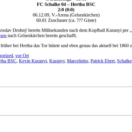
FC Schalke 04 – Hertha BSC
2:0 (0:0)
06.12.09, V.-Arena (Gelsenkirchen)
60.81 Zuschauer (ca. ??? Gäste)
 Jaroslav Drobný bereits Millisekunden nach dem Kopfball Kuranyi per
„
sen
nach Gelsenkirchen bereits geschafft.
rüher bei Hertha das Tor hütete und eben genau das aktuell bei 1860 
gorized
,
vor Ort
rtha BSC
,
Kevin Kuranyi
,
Kuranyi
,
Marcelinho
,
Patrick Ebert
,
Schalke