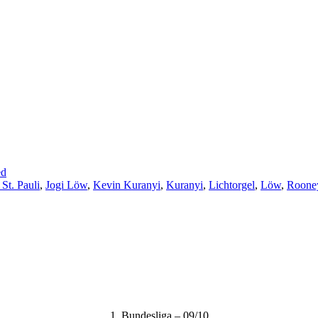
ed
St. Pauli
,
Jogi Löw
,
Kevin Kuranyi
,
Kuranyi
,
Lichtorgel
,
Löw
,
Roone
1. Bundesliga – 09/10