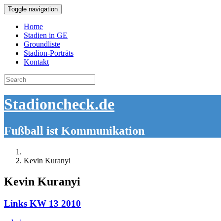
Toggle navigation
Home
Stadien in GE
Groundliste
Stadion-Porträts
Kontakt
Search
for:
Stadioncheck.de
Fußball ist Kommunikation
Kevin Kuranyi
Kevin Kuranyi
Links KW 13 2010