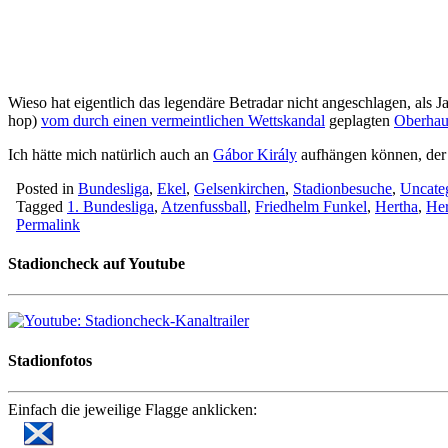
Wieso hat eigentlich das legendäre Betradar nicht angeschlagen, als
hop)
vom durch einen vermeintlichen Wettskandal
geplagten
Oberhau
Ich hätte mich natürlich auch an
Gábor Király
aufhängen können, der f
Posted in
Bundesliga
,
Ekel
,
Gelsenkirchen
,
Stadionbesuche
,
Uncate
Tagged
1. Bundesliga
,
Atzenfussball
,
Friedhelm Funkel
,
Hertha
,
He
Permalink
Stadioncheck auf Youtube
Stadionfotos
Einfach die jeweilige Flagge anklicken: