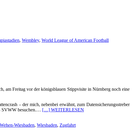
piastadien
,
Wembley
,
World League of American Football
h, am Freitag vor der königsblauen Stippvisite in Nürnberg noch eine
attencrash – der mich, nebenbei erwähnt, zum Datensicherungsstreber
el des SVWW besuchen.…
[…] WEITERLESEN
Wehen-Wiesbaden
,
Wiesbaden
,
Zugfahrt