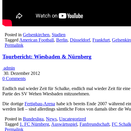
Posted in
Gelsenkirchen
,
Stadien
Tagged
American Football
,
Berlin
,
Düsseldorf
,
Frankfurt
,
Gelsenkir
Permalink
Tourbericht: Wiesbaden & Nürnberg
admin
30. Dezember 2012
0 Comments
Endlich mal wieder Zeit für Schalke, endlich mal wieder Zeit für ei
Partie des SV Wehen Wiesbaden mitzunehmen.
Die dortige
Fertigbau-Arena
habe ich bereits Ende 2007 während eine
werden ließ – sind allerdings sämtliche Fotos von damals über die
Posted in
Bundesliga
,
News
,
Uncategorized
Tagged
1. FC Nürnberg
,
Auswärtsspiel
,
Fanfreundschaft
,
FC Schalk
Permalink