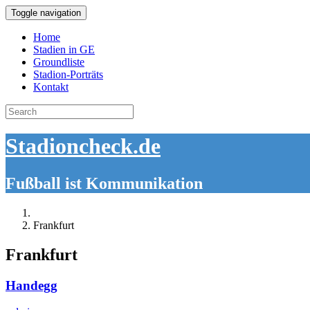
Toggle navigation
Home
Stadien in GE
Groundliste
Stadion-Porträts
Kontakt
Search
for:
Stadioncheck.de
Fußball ist Kommunikation
Frankfurt
Frankfurt
Handegg