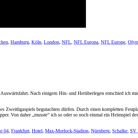
chen
,
Hamburg
,
Köln
,
London
,
NFL
,
NFL Europa
,
NFL Europe
,
Olym
ne Auswärtsfahrt. Nach einigem Hin- und Herüberlegen entschied ich mic
s Zweitligaspiels begutachten dürfen. Durch einen kompletten Festpl
 Wupper. Von daher „musste“ ich so oder so noch einmal ein Heimspi
e 04
,
Frankfurt
,
Hotel
,
Max-Morlock-Stadion
,
Nürnberg
,
Schalke
,
SV 