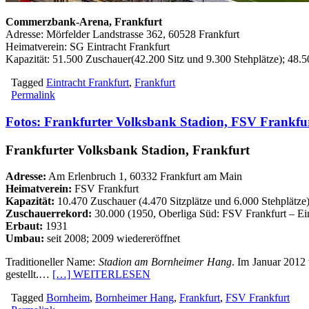
Commerzbank-Arena, Frankfurt
Adresse: Mörfelder Landstrasse 362, 60528 Frankfurt
Heimatverein: SG Eintracht Frankfurt
Kapazität: 51.500 Zuschauer(42.200 Sitz und 9.300 Stehplätze); 48.50
Tagged
Eintracht Frankfurt
,
Frankfurt
Permalink
Fotos: Frankfurter Volksbank Stadion, FSV Frankfu
Frankfurter Volksbank Stadion, Frankfurt
Adresse:
Am Erlenbruch 1, 60332 Frankfurt am Main
Heimatverein:
FSV Frankfurt
Kapazität:
10.470 Zuschauer (4.470 Sitzplätze und 6.000 Stehplätze
Zuschauerrekord:
30.000 (1950, Oberliga Süd: FSV Frankfurt – Ein
Erbaut:
1931
Umbau:
seit 2008; 2009 wiedereröffnet
Traditioneller Name:
Stadion am Bornheimer Hang
. Im Januar 2012 
gestellt.…
[…] WEITERLESEN
Tagged
Bornheim
,
Bornheimer Hang
,
Frankfurt
,
FSV Frankfurt