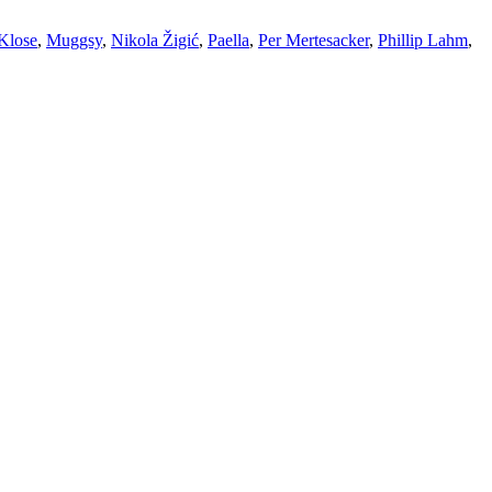
Klose
,
Muggsy
,
Nikola Žigić
,
Paella
,
Per Mertesacker
,
Phillip Lahm
,