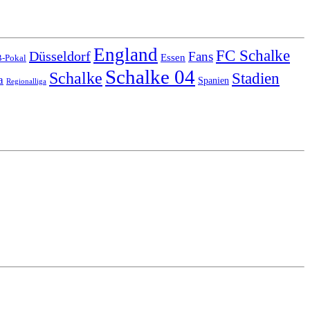
England
FC Schalke
Düsseldorf
Fans
Essen
-Pokal
Schalke 04
Schalke
Stadien
a
Spanien
Regionalliga