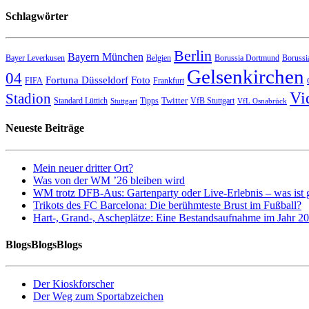
Schlagwörter
Berlin
Bayern München
Bayer Leverkusen
Belgien
Borussia Dortmund
Borussi
Gelsenkirchen
04
Fortuna Düsseldorf
Foto
FIFA
Frankfurt
Vi
Stadion
Twitter
Standard Lüttich
Tipps
VfB Stuttgart
Stuttgart
VfL Osnabrück
Neueste Beiträge
Mein neuer dritter Ort?
Was von der WM ’26 bleiben wird
WM trotz DFB-Aus: Gartenparty oder Live-Erlebnis – was ist 
Trikots des FC Barcelona: Die berühmteste Brust im Fußball?
Hart-, Grand-, Ascheplätze: Eine Bestandsaufnahme im Jahr 2
BlogsBlogsBlogs
Der Kioskforscher
Der Weg zum Sportabzeichen