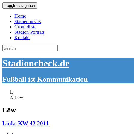
Toggle navigation
Home
Stadien in GE
Groundliste
Stadion-Porträts
Kontakt
Search
for:
Stadioncheck.de
Fußball ist Kommunikation
Löw
Löw
Links KW 42 2011