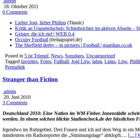
admin
18. Oktober 2011
0 Comments
Lieber Jogi, lieber Philipp
(Titanic)
Kritik an Unparteiischen: Schiedsrichter im aktiven Abseits
Geister, die ich rief | WEB 0.4
Occupy Football
(freitagsspiel.de)
The Sheffield derby – in pictures | Football | guardian.co.uk
Posted in
5 ist Trümpf
,
News
,
Sonstiges
,
Uncategorized
Tagged
favorites
,
Fotos
,
Fußball
,
Jogi Löw
,
lahm
,
Links
,
Löw
,
Phil
Permalink
Stranger than Fiction
admin
20. Juni 2010
3 Comments
Deutschland 2010: Eine Nation im WM-Fieber. Innenstädte schei
werden. In einem solchen blickte Stadioncheck.de der hässlichen F
Irgendwo im Ruhrgebiet. Drei Frauen und ich auf dem Weg in ein Mu
mindestens ein Radioreporter die „Stimmungslage“ abklopft.…
[…] 