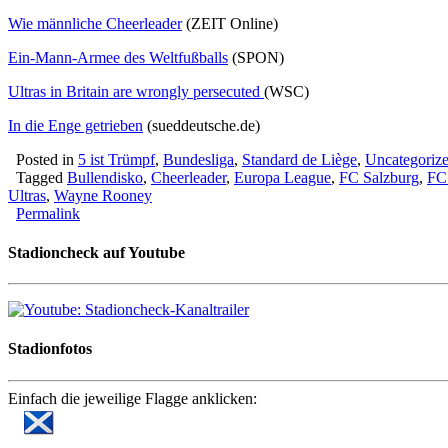
Wie männliche Cheerleader
(ZEIT Online)
Ein-Mann-Armee des Weltfußballs
(SPON)
Ultras in Britain are wrongly persecuted
(WSC)
In die Enge getrieben
(sueddeutsche.de)
Posted in
5 ist Trümpf
,
Bundesliga
,
Standard de Liège
,
Uncategoriz
Tagged
Bullendisko
,
Cheerleader
,
Europa League
,
FC Salzburg
,
FC 
Ultras
,
Wayne Rooney
Permalink
Stadioncheck auf Youtube
Stadionfotos
Einfach die jeweilige Flagge anklicken: