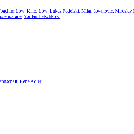
Joachim Löw
,
Kino
,
Löw
,
Lukas Podolski
,
Milan Jovanovic
,
Miroslav 
diotenparade
,
Yordan Letschkow
annschaft
,
Rene Adler