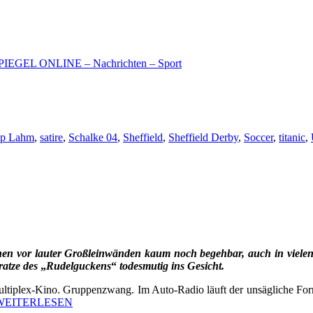
 – SPIEGEL ONLINE – Nachrichten – Sport
lip Lahm
,
satire
,
Schalke 04
,
Sheffield
,
Sheffield Derby
,
Soccer
,
titanic
,
nen vor lauter Großleinwänden kaum noch begehbar, auch in viele
ratze des
„
Rudelguckens
“
todesmutig ins Gesicht.
ltiplex-Kino. Gruppenzwang. Im Auto-Radio läuft der unsägliche For
WEITERLESEN