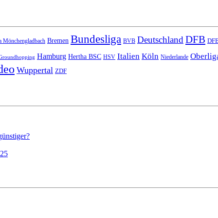
Bundesliga
DFB
Deutschland
Bremen
DFB
a Mönchengladbach
BVB
Italien
Köln
Oberlig
Hamburg
Hertha BSC
HSV
Niederlande
Groundhopping
deo
Wuppertal
ZDF
günstiger?
025