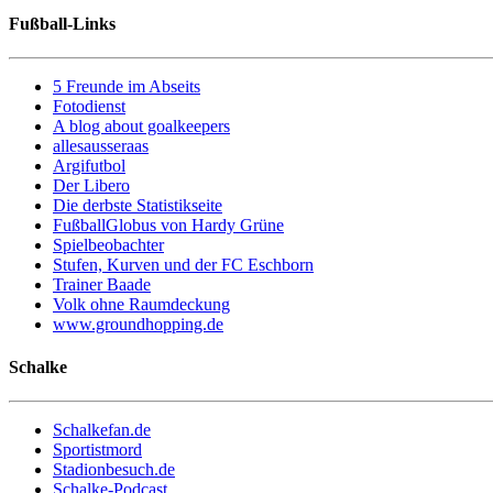
Fußball-Links
5 Freunde im Abseits
Fotodienst
A blog about goalkeepers
allesausseraas
Argifutbol
Der Libero
Die derbste Statistikseite
FußballGlobus von Hardy Grüne
Spielbeobachter
Stufen, Kurven und der FC Eschborn
Trainer Baade
Volk ohne Raumdeckung
www.groundhopping.de
Schalke
Schalkefan.de
Sportistmord
Stadionbesuch.de
Schalke-Podcast