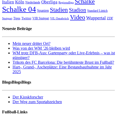
Schalke
Italien
Köln
Oberliga
Niederlande
Regionalliga
Schalke 04
Stadien
Stadion
Spanien
Standard Lüttich
Video
Wuppertal
Twitter
ZDF
Tipps
VfB Stuttgart
Stuttgart
VfL Osnabrück
Neueste Beiträge
Mein neuer dritter Ort?
Was von der WM ’26 bleiben wird
WM trotz DFB-Aus: Gartenparty oder Live-Erlebnis – was ist
günstiger?
Trikots des FC Barcelona: Die berühmteste Brust im Fußball?
Hart-, Grand-, Ascheplätze: Eine Bestandsaufnahme im Jahr
2025
BlogsBlogsBlogs
Der Kioskforscher
Der Weg zum Sportabzeichen
Fußball-Links