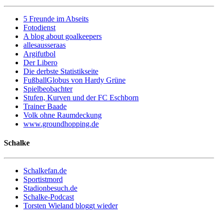
5 Freunde im Abseits
Fotodienst
A blog about goalkeepers
allesausseraas
Argifutbol
Der Libero
Die derbste Statistikseite
FußballGlobus von Hardy Grüne
Spielbeobachter
Stufen, Kurven und der FC Eschborn
Trainer Baade
Volk ohne Raumdeckung
www.groundhopping.de
Schalke
Schalkefan.de
Sportistmord
Stadionbesuch.de
Schalke-Podcast
Torsten Wieland bloggt wieder