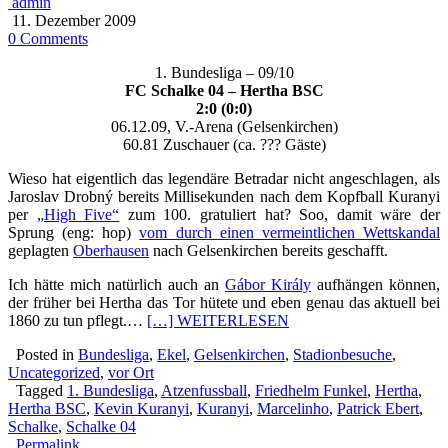
admin
11. Dezember 2009
0 Comments
1. Bundesliga – 09/10
FC Schalke 04 – Hertha BSC
2:0 (0:0)
06.12.09, V.-Arena (Gelsenkirchen)
60.81 Zuschauer (ca. ??? Gäste)
Wieso hat eigentlich das legendäre Betradar nicht angeschlagen, als
Jaroslav Drobný bereits Millisekunden nach dem Kopfball Kuranyi
per
„High Five“
zum 100. gratuliert hat? Soo, damit wäre der
Sprung (eng: hop)
vom durch einen vermeintlichen Wettskandal
geplagten
Oberhausen
nach Gelsenkirchen bereits geschafft.
Ich hätte mich natürlich auch an
Gábor Király
aufhängen können,
der früher bei Hertha das Tor hütete und eben genau das aktuell bei
1860 zu tun pflegt.…
[…] WEITERLESEN
Posted in
Bundesliga
,
Ekel
,
Gelsenkirchen
,
Stadionbesuche
,
Uncategorized
,
vor Ort
Tagged
1. Bundesliga
,
Atzenfussball
,
Friedhelm Funkel
,
Hertha
,
Hertha BSC
,
Kevin Kuranyi
,
Kuranyi
,
Marcelinho
,
Patrick Ebert
,
Schalke
,
Schalke 04
Permalink