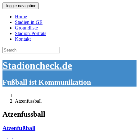
Toggle navigation
Home
Stadien in GE
Groundliste
Stadion-Porträts
Kontakt
Search
for:
Stadioncheck.de
Fußball ist Kommunikation
Atzenfussball
Atzenfussball
Atzenfußball