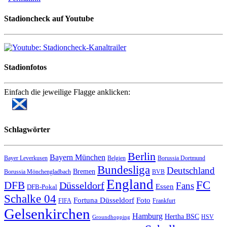
Stadioncheck auf Youtube
Stadionfotos
Einfach die jeweilige Flagge anklicken:
Schlagwörter
Berlin
Bayern München
Bayer Leverkusen
Belgien
Borussia Dortmund
Bundesliga
Deutschland
Bremen
Borussia Mönchengladbach
BVB
England
FC
DFB
Düsseldorf
Fans
Essen
DFB-Pokal
Schalke 04
Fortuna Düsseldorf
Foto
FIFA
Frankfurt
Gelsenkirchen
Hamburg
Hertha BSC
HSV
Groundhopping