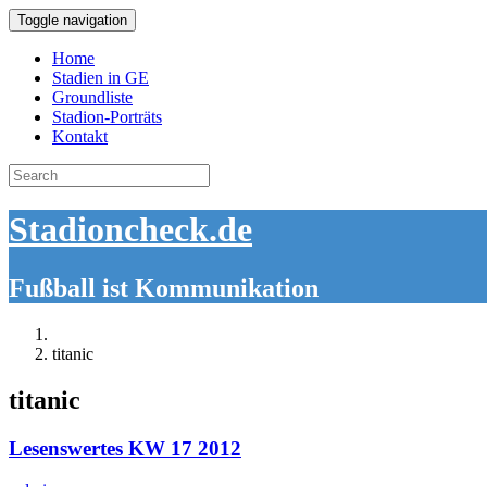
Toggle navigation
Home
Stadien in GE
Groundliste
Stadion-Porträts
Kontakt
Search
for:
Stadioncheck.de
Fußball ist Kommunikation
titanic
titanic
Lesenswertes KW 17 2012