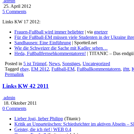
admin
25. April 2012
5 Comments
Links KW 17 2012:
Frauen-Fußball wird immer beliebter
| via
gnetzer
Für die Fußball-EM müssen viele Studenten in der Ukraine i
Sandhausen: Eine Einführung
| Sportteil.net
Wie die Schweizer die Sache mit Kadlec sehen…
Heda, Fußballfernsehkommentatoren!
| TITANIC – Das endgült
Posted in
5 ist Trümpf
,
News
,
Sonstiges
,
Uncategorized
Tagged
ebay
,
EM 2012
,
Fußball-EM
,
Fußballkommentatoren
,
ifttt
,
K
Permalink
Links KW 42 2011
admin
18. Oktober 2011
0 Comments
Lieber Jogi, lieber Philipp
(Titanic)
Kritik an Unparteiischen: Schiedsrichter im aktiven Abseits
Geister, die ich rief | WEB 0.4