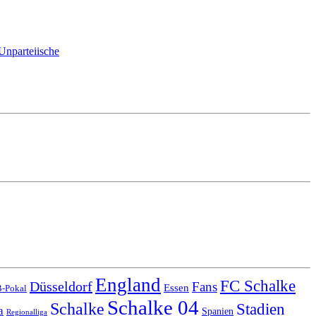
Unparteiische
England
FC Schalke
Düsseldorf
Fans
Essen
-Pokal
Schalke 04
Schalke
Stadien
a
Spanien
Regionalliga