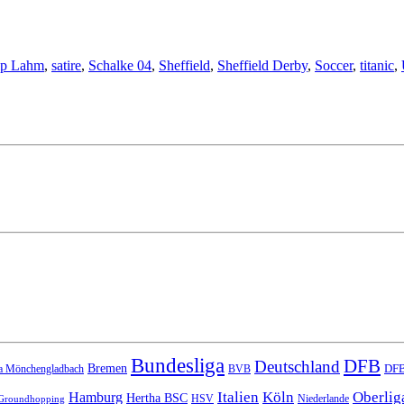
lip Lahm
,
satire
,
Schalke 04
,
Sheffield
,
Sheffield Derby
,
Soccer
,
titanic
,
Bundesliga
DFB
Deutschland
Bremen
DFB
a Mönchengladbach
BVB
Italien
Köln
Oberlig
Hamburg
Hertha BSC
HSV
Niederlande
Groundhopping