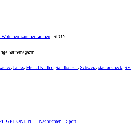
hre Wohnheimzimmer räumen
| SPON
ige Satiremagazin
adlec
,
Links
,
Michal Kadlec
,
Sandhausen
,
Schweiz
,
stadioncheck
,
SV
 – SPIEGEL ONLINE – Nachrichten – Sport