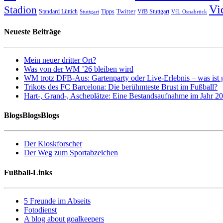
Vi
Stadion
Twitter
Standard Lüttich
Tipps
VfB Stuttgart
Stuttgart
VfL Osnabrück
Neueste Beiträge
Mein neuer dritter Ort?
Was von der WM ’26 bleiben wird
WM trotz DFB-Aus: Gartenparty oder Live-Erlebnis – was ist 
Trikots des FC Barcelona: Die berühmteste Brust im Fußball?
Hart-, Grand-, Ascheplätze: Eine Bestandsaufnahme im Jahr 2
BlogsBlogsBlogs
Der Kioskforscher
Der Weg zum Sportabzeichen
Fußball-Links
5 Freunde im Abseits
Fotodienst
A blog about goalkeepers