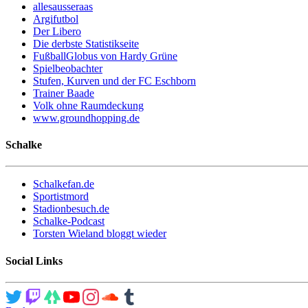
allesausseraas
Argifutbol
Der Libero
Die derbste Statistikseite
FußballGlobus von Hardy Grüne
Spielbeobachter
Stufen, Kurven und der FC Eschborn
Trainer Baade
Volk ohne Raumdeckung
www.groundhopping.de
Schalke
Schalkefan.de
Sportistmord
Stadionbesuch.de
Schalke-Podcast
Torsten Wieland bloggt wieder
Social Links