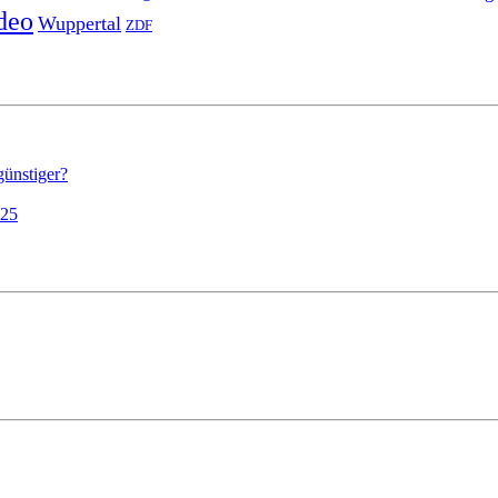
deo
Wuppertal
ZDF
günstiger?
025