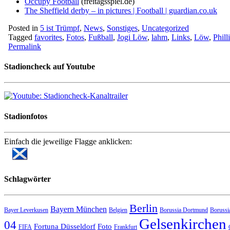
Occupy Football
(freitagsspiel.de)
The Sheffield derby – in pictures | Football | guardian.co.uk
Posted in
5 ist Trümpf
,
News
,
Sonstiges
,
Uncategorized
Tagged
favorites
,
Fotos
,
Fußball
,
Jogi Löw
,
lahm
,
Links
,
Löw
,
Phil
Permalink
Stadioncheck auf Youtube
Stadionfotos
Einfach die jeweilige Flagge anklicken:
Schlagwörter
Berlin
Bayern München
Bayer Leverkusen
Belgien
Borussia Dortmund
Borussi
Gelsenkirchen
04
Fortuna Düsseldorf
Foto
FIFA
Frankfurt