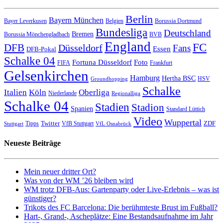
Berlin
Bayern München
Bayer Leverkusen
Belgien
Borussia Dortmund
Bundesliga
Deutschland
Bremen
Borussia Mönchengladbach
BVB
England
FC
DFB
Düsseldorf
Fans
Essen
DFB-Pokal
Schalke 04
Fortuna Düsseldorf
Foto
FIFA
Frankfurt
Gelsenkirchen
Hamburg
Hertha BSC
HSV
Groundhopping
Schalke
Italien
Köln
Oberliga
Niederlande
Regionalliga
Schalke 04
Stadien
Stadion
Spanien
Standard Lüttich
Video
Wuppertal
Twitter
ZDF
Tipps
VfB Stuttgart
Stuttgart
VfL Osnabrück
Neueste Beiträge
Mein neuer dritter Ort?
Was von der WM ’26 bleiben wird
WM trotz DFB-Aus: Gartenparty oder Live-Erlebnis – was ist
günstiger?
Trikots des FC Barcelona: Die berühmteste Brust im Fußball?
Hart-, Grand-, Ascheplätze: Eine Bestandsaufnahme im Jahr