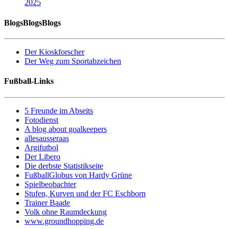
2025
BlogsBlogsBlogs
Der Kioskforscher
Der Weg zum Sportabzeichen
Fußball-Links
5 Freunde im Abseits
Fotodienst
A blog about goalkeepers
allesausseraas
Argifutbol
Der Libero
Die derbste Statistikseite
FußballGlobus von Hardy Grüne
Spielbeobachter
Stufen, Kurven und der FC Eschborn
Trainer Baade
Volk ohne Raumdeckung
www.groundhopping.de