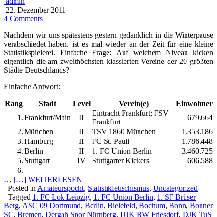
admin
22. Dezember 2011
4 Comments
Nachdem wir uns spätestens gestern gedanklich in die Winterpause
verabschiedet haben, ist es mal wieder an der Zeit für eine kleine
Statistikspielerei. Einfache Frage: Auf welchem Niveau kicken
eigentlich die am zweithöchsten klassierten Vereine der 20 größten
Städte Deutschlands?
Einfache Antwort:
Rang
Stadt
Level
Verein(e)
Einwohner
Eintracht Frankfurt; FSV
1.
Frankfurt/Main
II
679.664
Frankfurt
2.
München
II
TSV 1860 München
1.353.186
3.
Hamburg
II
FC St. Pauli
1.786.448
4.
Berlin
II
1. FC Union Berlin
3.460.725
5.
Stuttgart
IV
Stuttgarter Kickers
606.588
6.
…
[…] WEITERLESEN
Posted in
Amateurspocht
,
Statistikfetischismus
,
Uncategorized
Tagged
1. FC Lok Leipzig
,
1. FC Union Berlin
,
1. SF Brüser
Berg
,
ASC 09 Dortmund
,
Berlin
,
Bielefeld
,
Bochum
,
Bonn
,
Bonner
SC
,
Bremen
,
Dergah Spor Nürnberg
,
DJK BW Friesdorf
,
DJK TuS