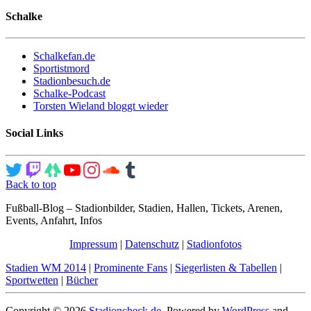
Schalke
Schalkefan.de
Sportistmord
Stadionbesuch.de
Schalke-Podcast
Torsten Wieland bloggt wieder
Social Links
Back to top
Fußball-Blog – Stadionbilder, Stadien, Hallen, Tickets, Arenen,
Events, Anfahrt, Infos
Impressum
|
Datenschutz
|
Stadionfotos
Stadien WM 2014
|
Prominente Fans
|
Siegerlisten & Tabellen
|
Sportwetten
|
Bücher
Copyright © 2026
Stadioncheck.de
. Powered by
WordPress
and