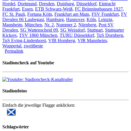
Hordel
,
Dortmund
,
Dresden
,
Duisburg
,
Düsseldorf
,
Eintracht
Frankfurt
,
Essen
,
ETB Schwarz-Weiß
,
FC Brünninghausen 1927
,
FC St. Pauli
,
Fortuna Köln
,
Frankfurt am Main
,
FSV Frankfurt
,
FV
Dresden 06 Laubegast
,
Hamburg
,
Hannover
,
Köln
,
Leipzig
,
Mannheim
,
München
,
Nr. 2
,
Nummer 2
,
Nürnberg
,
Post SV
Dresden
,
SG Wattenscheid 09
,
SG Weixdorf
,
Stuttgart
,
Stuttgarter
Kickers
,
TSV 1860 München
,
TURU Düsseldorf
,
TuS Dornberg
,
TuS Eving-Lindenhorst
,
VfB Homberg
,
VfR Mannheim
,
Wuppertal
,
zweitbeste
Permalink
Stadioncheck auf Youtube
Stadionfotos
Einfach die jeweilige Flagge anklicken:
Schlagwörter