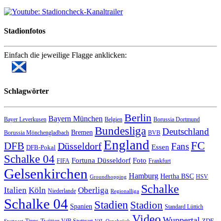
Stadionfotos
Einfach die jeweilige Flagge anklicken:
Schlagwörter
Berlin
Bayern München
Bayer Leverkusen
Belgien
Borussia Dortmund
Bundesliga
Deutschland
Bremen
Borussia Mönchengladbach
BVB
England
FC
DFB
Düsseldorf
Fans
Essen
DFB-Pokal
Schalke 04
Fortuna Düsseldorf
Foto
FIFA
Frankfurt
Gelsenkirchen
Hamburg
Hertha BSC
HSV
Groundhopping
Schalke
Italien
Köln
Oberliga
Niederlande
Regionalliga
Schalke 04
Stadien
Stadion
Spanien
Standard Lüttich
Video
Wuppertal
Twitter
ZDF
Tipps
VfB Stuttgart