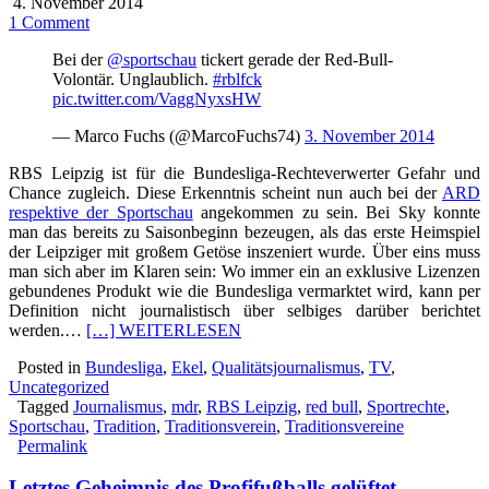
4. November 2014
1 Comment
Bei der
@sportschau
tickert gerade der Red-Bull-
Volontär. Unglaublich.
#rblfck
pic.twitter.com/VaggNyxsHW
— Marco Fuchs (@MarcoFuchs74)
3. November 2014
RBS Leipzig ist für die Bundesliga-Rechteverwerter Gefahr und
Chance zugleich. Diese Erkenntnis scheint nun auch bei der
ARD
respektive der Sportschau
angekommen zu sein. Bei Sky konnte
man das bereits zu Saisonbeginn bezeugen, als das erste Heimspiel
der Leipziger mit großem Getöse inszeniert wurde. Über eins muss
man sich aber im Klaren sein: Wo immer ein an exklusive Lizenzen
gebundenes Produkt wie die Bundesliga vermarktet wird, kann per
Definition nicht journalistisch über selbiges darüber berichtet
werden.…
[…] WEITERLESEN
Posted in
Bundesliga
,
Ekel
,
Qualitätsjournalismus
,
TV
,
Uncategorized
Tagged
Journalismus
,
mdr
,
RBS Leipzig
,
red bull
,
Sportrechte
,
Sportschau
,
Tradition
,
Traditionsverein
,
Traditionsvereine
Permalink
Letztes Geheimnis des Profifußballs gelüftet