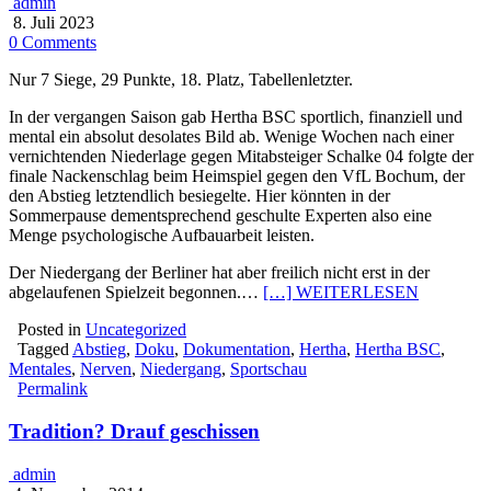
admin
8. Juli 2023
0 Comments
Nur 7 Siege, 29 Punkte, 18. Platz, Tabellenletzter.
In der vergangen Saison gab Hertha BSC sportlich, finanziell und
mental ein absolut desolates Bild ab. Wenige Wochen nach einer
vernichtenden Niederlage gegen Mitabsteiger Schalke 04 folgte der
finale Nackenschlag beim Heimspiel gegen den VfL Bochum, der
den Abstieg letztendlich besiegelte. Hier könnten in der
Sommerpause dementsprechend geschulte Experten also eine
Menge psychologische Aufbauarbeit leisten.
Der Niedergang der Berliner hat aber freilich nicht erst in der
abgelaufenen Spielzeit begonnen.…
[…] WEITERLESEN
Posted in
Uncategorized
Tagged
Abstieg
,
Doku
,
Dokumentation
,
Hertha
,
Hertha BSC
,
Mentales
,
Nerven
,
Niedergang
,
Sportschau
Permalink
Tradition? Drauf geschissen
admin