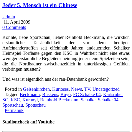
Jeder 5. Mensch ist ein Chinese
admin
11. April 2009
0 Comments
Könnte, liebe Sportschau, lieber Reinhold Beckmann, die wirklich
erstaunliche Tatsächlichkeit der vor dem heutigen
Aufeinandertreffen seit elfeinhalb Jahren andauernden Schalker
Heimspiel-Torflaute gegen den KSC in Wahrheit nicht eine etwas
weniger erstaunliche Begleiterscheinung jener neun Spielzeiten sein,
die die Nordbadner zwischenzeitlich in unterklassigen Gefilden
verbringen mussten?
Und was ist eigentlich aus der ran-Datenbank geworden?
Posted in
Gelsenkirchen
,
Kurioses
,
News
,
TV
,
Uncategorized
Tagged
Beckmann
,
Büskens
,
Buyo
,
FC Schalke 04
,
Karlsruher
SC
,
KSC
,
Kuranyi
,
Reinhold Beckmann
,
Schalke
,
Schalke 04
,
Sportschau
,
Spottschau
Permalink
Stadioncheck auf Youtube