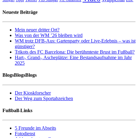
Stuttgart
VfL Osnabrück
Neueste Beiträge
Mein neuer dritter Ort?
Was von der WM ’26 bleiben wird
WM trotz DFB-Aus: Gartenparty oder Live-Erlebnis – was ist
günstiger?
Trikots des FC Barcelona: Die berühmteste Brust im Fußball?
Hart-, Grand-, Ascheplätze: Eine Bestandsaufnahme im Jahr
2025
BlogsBlogsBlogs
Der Kioskforscher
Der Weg zum Sportabzeichen
Fußball-Links
5 Freunde im Abseits
Fotodienst