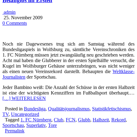
Belanglos im Ersten
admin
25. November 2009
0 Comments
Noch nie Dagewesenes trug sich am Samstag während des
Bundesligaspiels in Wolfsburg zu, sämtliche Vereinschroniken des
1. FC Nürnberg müssen jetzt zwangsläufig neu geschrieben werden.
Acht mal haben die Glubberer in der ersten Spielhälfte versucht, die
Kugel im Wolfsburger Gehäuse unterzubringen, was nicht weniger
als einen neuen Vereinsrekord darstellt. Behaupten die
Weltklasse-
Journalisten
der Sportschau.
Jeder Bambino weiß: Die Anzahl der Schüsse in der ersten Halbzeit
ist eine der wichtigsten Kennziffern im Fußballsport überhaupt.…
[…] WEITERLESEN
Posted in
Bundesliga
,
Qualitätsjournalismus
,
Statistikfetischismus
,
TV
,
Uncategorized
Tagged
1. FC Nürnberg
,
Club
,
FCN
,
Glubb
,
Halbzeit
,
Rekord
,
Sportschau
,
Superlativ
,
Tore
Permalink