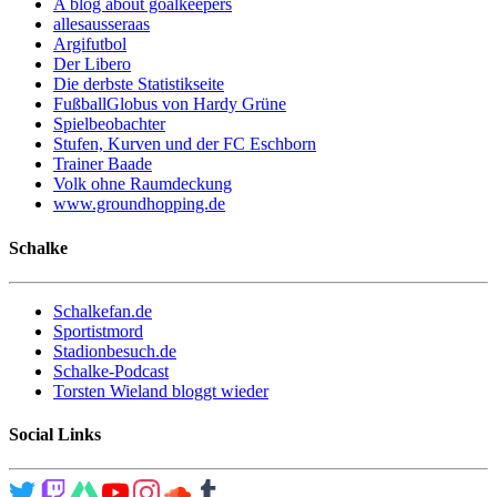
A blog about goalkeepers
allesausseraas
Argifutbol
Der Libero
Die derbste Statistikseite
FußballGlobus von Hardy Grüne
Spielbeobachter
Stufen, Kurven und der FC Eschborn
Trainer Baade
Volk ohne Raumdeckung
www.groundhopping.de
Schalke
Schalkefan.de
Sportistmord
Stadionbesuch.de
Schalke-Podcast
Torsten Wieland bloggt wieder
Social Links