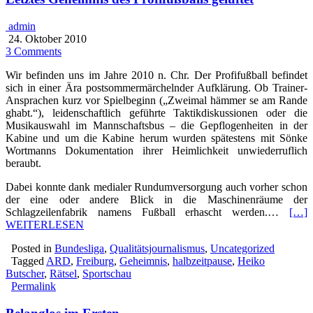
admin
24. Oktober 2010
3 Comments
Wir befinden uns im Jahre 2010 n. Chr. Der Profifußball befindet
sich in einer Ära postsommermärchelnder Aufklärung. Ob Trainer-
Ansprachen kurz vor Spielbeginn („Zweimal hämmer se am Rande
ghabt.“), leidenschaftlich geführte Taktikdiskussionen oder die
Musikauswahl im Mannschaftsbus – die Gepflogenheiten in der
Kabine und um die Kabine herum wurden spätestens mit Sönke
Wortmanns Dokumentation ihrer Heimlichkeit unwiederruflich
beraubt.
Dabei konnte dank medialer Rundumversorgung auch vorher schon
der eine oder andere Blick in die Maschinenräume der
Schlagzeilenfabrik namens Fußball erhascht werden.…
[…]
WEITERLESEN
Posted in
Bundesliga
,
Qualitätsjournalismus
,
Uncategorized
Tagged
ARD
,
Freiburg
,
Geheimnis
,
halbzeitpause
,
Heiko
Butscher
,
Rätsel
,
Sportschau
Permalink