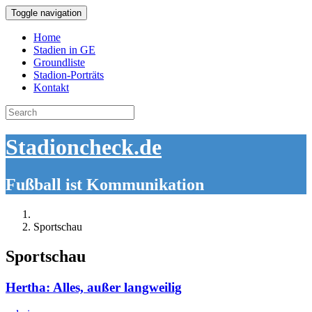
Toggle navigation
Home
Stadien in GE
Groundliste
Stadion-Porträts
Kontakt
Search
for:
Stadioncheck.de
Fußball ist Kommunikation
Sportschau
Sportschau
Hertha: Alles, außer langweilig