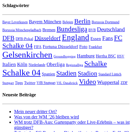
Schlagwörter
Berlin
Bayern München
Bayer Leverkusen
Belgien
Borussia Dortmund
Bundesliga
Deutschland
Bremen
Borussia Mönchengladbach
BVB
England
FC
DFB
Düsseldorf
Fans
Essen
DFB-Pokal
Schalke 04
Fortuna Düsseldorf
Foto
FIFA
Frankfurt
Gelsenkirchen
Hamburg
Hertha BSC
HSV
Groundhopping
Schalke
Italien
Köln
Oberliga
Niederlande
Regionalliga
Schalke 04
Stadien
Stadion
Spanien
Standard Lüttich
Video
Wuppertal
Twitter
ZDF
Tipps
VfB Stuttgart
Stuttgart
VfL Osnabrück
Neueste Beiträge
Mein neuer dritter Ort?
Was von der WM ’26 bleiben wird
WM trotz DFB-Aus: Gartenparty oder Live-Erlebnis – was ist
günstiger?