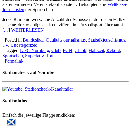
als einen neuen Vereinsrekord darstellt. Behaupten die
Weltklasse-
Journalisten
der Sportschau.
Jeder Bambino weiß: Die Anzahl der Schüsse in der ersten Halbzeit
ist eine der wichtigsten Kennziffern im Fußballsport überhaupt.…
[…] WEITERLESEN
Posted in
Bundesliga
,
Qualitätsjournalismus
,
Statistikfetischismus
,
TV
,
Uncategorized
Tagged
1. FC Nürnberg
,
Club
,
FCN
,
Glubb
,
Halbzeit
,
Rekord
,
Sportschau
,
Superlativ
,
Tore
Permalink
Stadioncheck auf Youtube
Stadionfotos
Einfach die jeweilige Flagge anklicken: