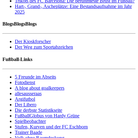
Trikots des FC Barcelona: Die berühmteste Brust im Fußball?
Hart-, Grand-, Ascheplätze: Eine Bestandsaufnahme im Jahr
2025
BlogsBlogsBlogs
Der Kioskforscher
Der Weg zum Sportabzeichen
Fußball-Links
5 Freunde im Abseits
Fotodienst
A blog about goalkeepers
allesausseraas
Argifutbol
Der Libero
Die derbste Statistikseite
FußballGlobus von Hardy Grüne
Spielbeobachter
Stufen, Kurven und der FC Eschborn
Trainer Baade
Volk ohne Raumdeckung