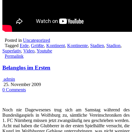
Posted in
Uncategorized
Tagged
Erde
,
Größte
,
Kontinent
,
Kontinente
,
Stadien
,
Stadion
,
Superlativ
,
Video
,
Youtube
Permalink
Belanglos im Ersten
admin
25. November 2009
0 Comments
Noch nie Dagewesenes trug sich am Samstag während des
Bundesligaspiels in Wolfsburg zu, sämtliche Vereinschroniken des
1. FC Nürnberg müssen jetzt zwangsläufig neu geschrieben werden.
Acht mal haben die Glubberer in der ersten Spielhälfte versucht, die
Kugel im Wolfsburger Gehäuse unterzubringen, was nicht weniger