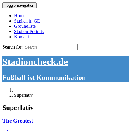
Toggle navigation
Home
Stadien in GE
Groundliste
Stadion-Porträts
Kontakt
Search for:
Stadioncheck.de
Fußball ist Kommunikation
Superlativ
Superlativ
The Greatest