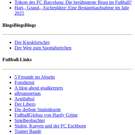
Trikots des FC Barcelona: Die berühmteste Brust im Fußball?
Hart-, Grand-, Ascheplätze: Eine Bestandsaufnahme im Jahr
2025
BlogsBlogsBlogs
Der Kioskforscher
Der Weg zum Sportabzeichen
Fußball-Links
5 Freunde im Abseits
Fotodienst
A blog about goalkeepers
allesausseraas
Argifutbol
Der Libero
Die derbste Statistikseite
FußballGlobus von Hardy Grüne
Spielbeobachter
Stufen, Kurven und der FC Eschborn
Trainer Baade