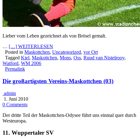
Lieber vom Leben gezeichnet als von Brösel gemalt.
…
[…] WEITERLESEN
Posted in
Maskottchen
,
Uncategorized
,
vor Ort
Tagged
Kiel
,
Maskottchen
,
Mons
,
Oss
,
Ruud van Nistelrooy
,
Watford
,
WM 2006
Permalink
Die großartigsten Vereins-Maskottchen (03)
admin
1. Juni 2010
0 Comments
Der dritte Teil der Maskottchen-Odysee führt uns einmal quer durch
Westeuropa.
11. Wuppertaler SV