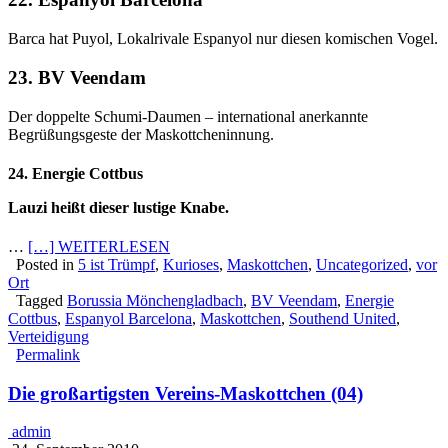
Barca hat Puyol, Lokalrivale Espanyol nur diesen komischen Vogel.
23. BV Veendam
Der doppelte Schumi-Daumen – international anerkannte
Begrüßungsgeste der Maskottcheninnung.
24. Energie Cottbus
Lauzi heißt dieser lustige Knabe.
…
[…] WEITERLESEN
Posted in
5 ist Trümpf
,
Kurioses
,
Maskottchen
,
Uncategorized
,
vor
Ort
Tagged
Borussia Mönchengladbach
,
BV Veendam
,
Energie
Cottbus
,
Espanyol Barcelona
,
Maskottchen
,
Southend United
,
Verteidigung
Permalink
Die großartigsten Vereins-Maskottchen (04)
admin