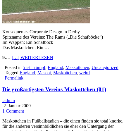
Konsequentes Corporate Design in Derby.
Spitzname des Vereins: The Rams („Die Schafböcke“)
Im Wappen: Ein Schafbock
Das Maskottchen: Ein …
9.
…
[…] WEITERLESEN
Posted in
5 ist Trümpf
,
England
,
Maskottchen
,
Uncategorized
Tagged
England
,
Mascot
,
Maskottchen
,
weird
Permalink
Die großartigsten Vereins-Maskottchen (01)
admin
2. Januar 2009
1 Comment
Maskottchen in Fußballstadien – die einen finden sie total knorke,
für die anderen versinnbildlichen sie eher den Untergang der