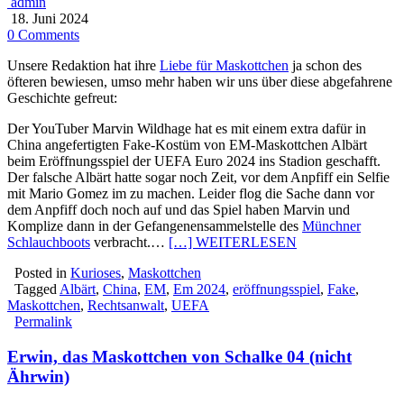
admin
18. Juni 2024
0 Comments
Unsere Redaktion hat ihre
Liebe für Maskottchen
ja schon des
öfteren bewiesen, umso mehr haben wir uns über diese abgefahrene
Geschichte gefreut:
Der YouTuber Marvin Wildhage hat es mit einem extra dafür in
China angefertigten Fake-Kostüm von EM-Maskottchen Albärt
beim Eröffnungsspiel der UEFA Euro 2024 ins Stadion geschafft.
Der falsche Albärt hatte sogar noch Zeit, vor dem Anpfiff ein Selfie
mit Mario Gomez im zu machen. Leider flog die Sache dann vor
dem Anpfiff doch noch auf und das Spiel haben Marvin und
Komplize dann in der Gefangenensammelstelle des
Münchner
Schlauchboots
verbracht.…
[…] WEITERLESEN
Posted in
Kurioses
,
Maskottchen
Tagged
Albärt
,
China
,
EM
,
Em 2024
,
eröffnungsspiel
,
Fake
,
Maskottchen
,
Rechtsanwalt
,
UEFA
Permalink
Erwin, das Maskottchen von Schalke 04 (nicht
Ährwin)