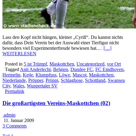
Lass den Kopf nicht hängen, kleiner „Cyrill“. Du kannst nichts
dafür, dass Dein Verein bei der Auswahl einer Tierfigur nicht
besonders viel Experimentierfreude bewiesen hat.…
[…]
WEITERLESEN
Posted in
5 ist Trümpf
,
Maskottchen
,
Uncategorized
,
vor Ort
Tagged
Anti Anderlecht
,
Belgien
,
Dundee FC
,
FC Eindhoven
,
Hermelin
,
Ketje
,
Klumpfuss
,
Löwe
,
Mascot
,
Maskottchen
,
Niederlande
,
Pröpper
,
Pröppi
,
Schlaghose
,
Schottland
,
Swansea
City
,
Wales
,
Wuppertaler SV
Permalink
Die großartigsten Vereins-Maskottchen (02)
admin
11. Januar 2009
3 Comments