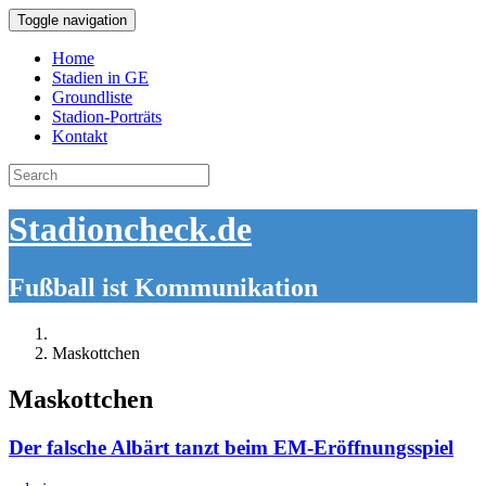
Toggle navigation
Home
Stadien in GE
Groundliste
Stadion-Porträts
Kontakt
Search
for:
Stadioncheck.de
Fußball ist Kommunikation
Maskottchen
Maskottchen
Der falsche Albärt tanzt beim EM-Eröffnungsspiel