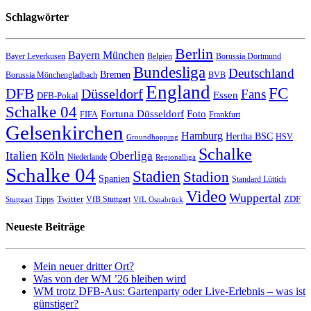
Schlagwörter
Berlin
Bayern München
Bayer Leverkusen
Belgien
Borussia Dortmund
Bundesliga
Deutschland
Bremen
Borussia Mönchengladbach
BVB
England
FC
DFB
Düsseldorf
Fans
Essen
DFB-Pokal
Schalke 04
Fortuna Düsseldorf
Foto
FIFA
Frankfurt
Gelsenkirchen
Hamburg
Hertha BSC
HSV
Groundhopping
Schalke
Italien
Köln
Oberliga
Niederlande
Regionalliga
Schalke 04
Stadien
Stadion
Spanien
Standard Lüttich
Video
Wuppertal
Twitter
ZDF
Tipps
VfB Stuttgart
Stuttgart
VfL Osnabrück
Neueste Beiträge
Mein neuer dritter Ort?
Was von der WM ’26 bleiben wird
WM trotz DFB-Aus: Gartenparty oder Live-Erlebnis – was ist
günstiger?