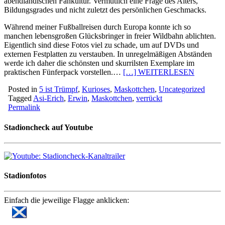
abendländischen Fankultur. Vermutlich eine Frage des Alters,
Bildungsgrades und nicht zuletzt des persönlichen Geschmacks.
Während meiner Fußballreisen durch Europa konnte ich so
manchen lebensgroßen Glücksbringer in freier Wildbahn ablichten.
Eigentlich sind diese Fotos viel zu schade, um auf DVDs und
externen Festplatten zu verstauben. In unregelmäßigen Abständen
werde ich daher die schönsten und skurrilsten Exemplare im
praktischen Fünferpack vorstellen.…
[…] WEITERLESEN
Posted in
5 ist Trümpf
,
Kurioses
,
Maskottchen
,
Uncategorized
Tagged
Asi-Erich
,
Erwin
,
Maskottchen
,
verrückt
Permalink
Stadioncheck auf Youtube
Stadionfotos
Einfach die jeweilige Flagge anklicken: