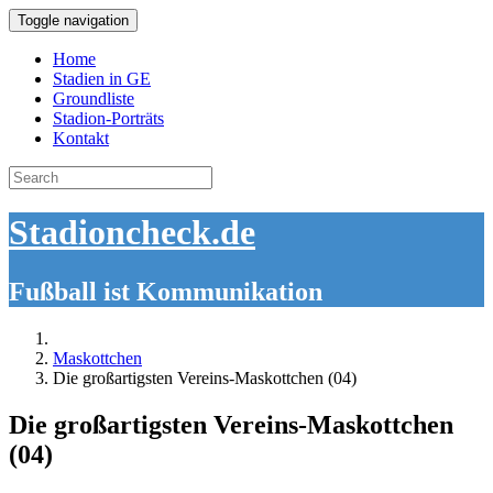
Toggle navigation
Home
Stadien in GE
Groundliste
Stadion-Porträts
Kontakt
Search
for:
Stadioncheck.de
Fußball ist Kommunikation
Maskottchen
Die großartigsten Vereins-Maskottchen (04)
Die großartigsten Vereins-Maskottchen
(04)