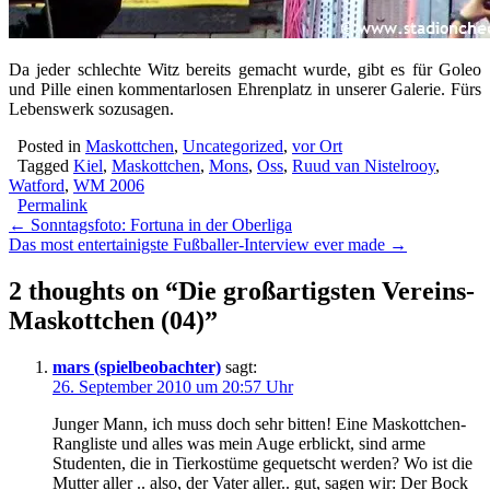
Da jeder schlechte Witz bereits gemacht wurde, gibt es für Goleo
und Pille einen kommentarlosen Ehrenplatz in unserer Galerie. Fürs
Lebenswerk sozusagen.
Posted in
Maskottchen
,
Uncategorized
,
vor Ort
Tagged
Kiel
,
Maskottchen
,
Mons
,
Oss
,
Ruud van Nistelrooy
,
Watford
,
WM 2006
Permalink
Post
← Sonntagsfoto: Fortuna in der Oberliga
Das most entertainigste Fußballer-Interview ever made →
navigation
2 thoughts on “
Die großartigsten Vereins-
Maskottchen (04)
”
mars (spielbeobachter)
sagt:
26. September 2010 um 20:57 Uhr
Junger Mann, ich muss doch sehr bitten! Eine Maskottchen-
Rangliste und alles was mein Auge erblickt, sind arme
Studenten, die in Tierkostüme gequetscht werden? Wo ist die
Mutter aller .. also, der Vater aller.. gut, sagen wir: Der Bock