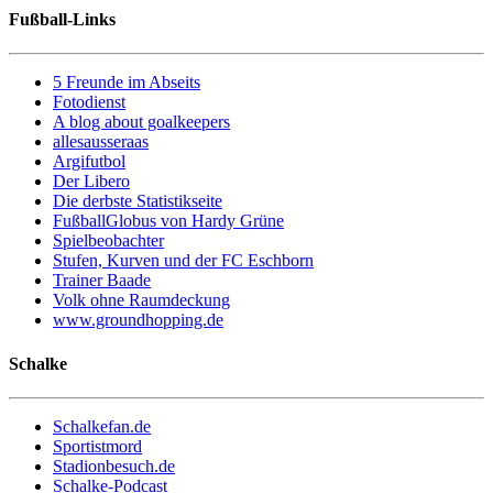
Fußball-Links
5 Freunde im Abseits
Fotodienst
A blog about goalkeepers
allesausseraas
Argifutbol
Der Libero
Die derbste Statistikseite
FußballGlobus von Hardy Grüne
Spielbeobachter
Stufen, Kurven und der FC Eschborn
Trainer Baade
Volk ohne Raumdeckung
www.groundhopping.de
Schalke
Schalkefan.de
Sportistmord
Stadionbesuch.de
Schalke-Podcast