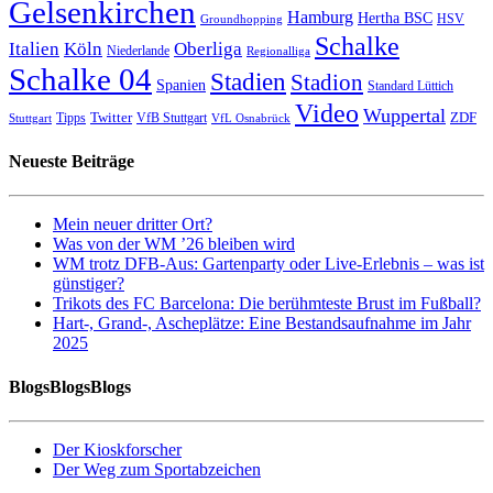
Gelsenkirchen
Hamburg
Hertha BSC
HSV
Groundhopping
Schalke
Italien
Köln
Oberliga
Niederlande
Regionalliga
Schalke 04
Stadien
Stadion
Spanien
Standard Lüttich
Video
Wuppertal
Twitter
ZDF
Tipps
VfB Stuttgart
Stuttgart
VfL Osnabrück
Neueste Beiträge
Mein neuer dritter Ort?
Was von der WM ’26 bleiben wird
WM trotz DFB-Aus: Gartenparty oder Live-Erlebnis – was ist
günstiger?
Trikots des FC Barcelona: Die berühmteste Brust im Fußball?
Hart-, Grand-, Ascheplätze: Eine Bestandsaufnahme im Jahr
2025
BlogsBlogsBlogs
Der Kioskforscher
Der Weg zum Sportabzeichen