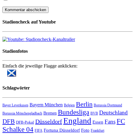
Stadioncheck auf Youtube
Stadionfotos
Einfach die jeweilige Flagge anklicken:
Schlagwörter
Berlin
Bayern München
Bayer Leverkusen
Belgien
Borussia Dortmund
Bundesliga
Deutschland
Bremen
Borussia Mönchengladbach
BVB
England
FC
DFB
Düsseldorf
Fans
Essen
DFB-Pokal
Schalke 04
Fortuna Düsseldorf
Foto
FIFA
Frankfurt