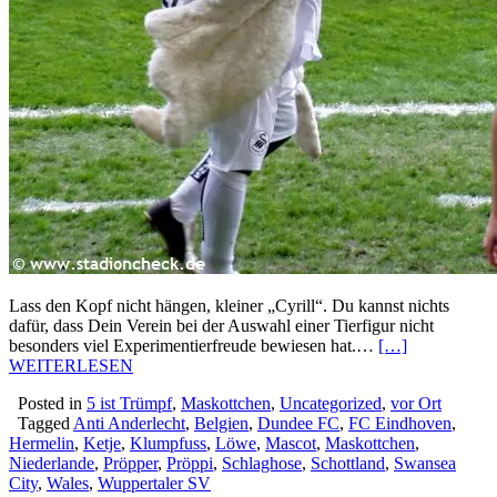
Lass den Kopf nicht hängen, kleiner „Cyrill“. Du kannst nichts
dafür, dass Dein Verein bei der Auswahl einer Tierfigur nicht
besonders viel Experimentierfreude bewiesen hat.…
[…]
WEITERLESEN
Posted in
5 ist Trümpf
,
Maskottchen
,
Uncategorized
,
vor Ort
Tagged
Anti Anderlecht
,
Belgien
,
Dundee FC
,
FC Eindhoven
,
Hermelin
,
Ketje
,
Klumpfuss
,
Löwe
,
Mascot
,
Maskottchen
,
Niederlande
,
Pröpper
,
Pröppi
,
Schlaghose
,
Schottland
,
Swansea
City
,
Wales
,
Wuppertaler SV