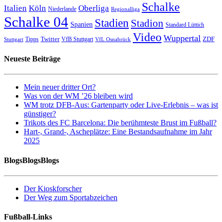
Schalke
Italien
Köln
Oberliga
Niederlande
Regionalliga
Schalke 04
Stadien
Stadion
Spanien
Standard Lüttich
Video
Wuppertal
Twitter
ZDF
Tipps
VfB Stuttgart
Stuttgart
VfL Osnabrück
Neueste Beiträge
Mein neuer dritter Ort?
Was von der WM ’26 bleiben wird
WM trotz DFB-Aus: Gartenparty oder Live-Erlebnis – was ist
günstiger?
Trikots des FC Barcelona: Die berühmteste Brust im Fußball?
Hart-, Grand-, Ascheplätze: Eine Bestandsaufnahme im Jahr
2025
BlogsBlogsBlogs
Der Kioskforscher
Der Weg zum Sportabzeichen
Fußball-Links