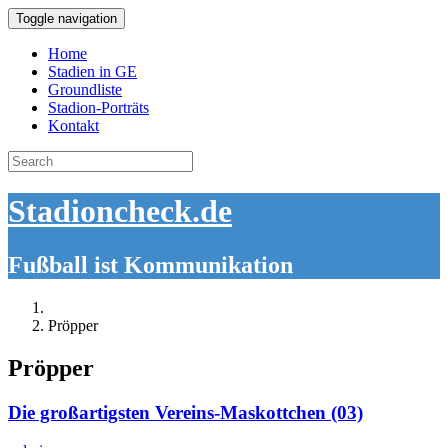
Toggle navigation
Home
Stadien in GE
Groundliste
Stadion-Porträts
Kontakt
Search
for:
Stadioncheck.de
Fußball ist Kommunikation
Pröpper
Pröpper
Die großartigsten Vereins-Maskottchen (03)