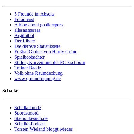
5 Freunde im Abseits
Fotodienst
A blog about goalkeepers
allesausseraas
Argifutbol
Der Libero
Die derbste Statistikseite
FußballGlobus von Hardy Grüne
Spielbeobachter
Stufen, Kurven und der FC Eschborn
Trainer Baade
Volk ohne Raumdeckung
www.groundhopping.de
Schalke
Schalkefan.de
Sportistmord
Stadionbesuch.de
Schalke-Podcast
Torsten Wieland bloggt wieder