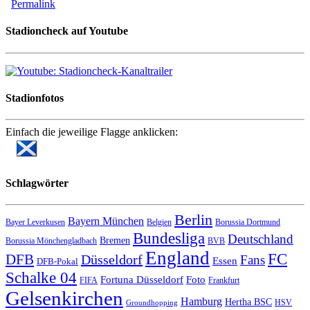
Permalink
Stadioncheck auf Youtube
Stadionfotos
Einfach die jeweilige Flagge anklicken:
Schlagwörter
Berlin
Bayern München
Bayer Leverkusen
Belgien
Borussia Dortmund
Bundesliga
Deutschland
Bremen
Borussia Mönchengladbach
BVB
England
FC
DFB
Düsseldorf
Fans
Essen
DFB-Pokal
Schalke 04
Fortuna Düsseldorf
Foto
FIFA
Frankfurt
Gelsenkirchen
Hamburg
Hertha BSC
HSV
Groundhopping