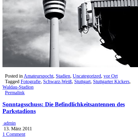
Posted in
Amateurspocht
,
Stadien
,
Uncategorized
,
vor Ort
Tagged
Fotografie
,
Schwarz-Weiß
,
Stuttgart
,
Stuttgarter Kickers
,
Waldau-Stadion
Permalink
Sonntagsschuss: Die Befindlichkeitsantennen des
Parkstadions
admin
13. März 2011
1 Comment