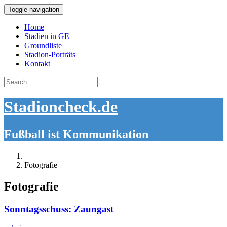
Toggle navigation
Home
Stadien in GE
Groundliste
Stadion-Porträts
Kontakt
Search
for:
Stadioncheck.de
Fußball ist Kommunikation
Fotografie
Fotografie
Sonntagsschuss: Zaungast