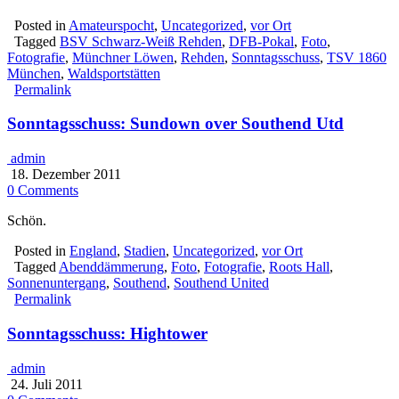
Posted in
Amateurspocht
,
Uncategorized
,
vor Ort
Tagged
BSV Schwarz-Weiß Rehden
,
DFB-Pokal
,
Foto
,
Fotografie
,
Münchner Löwen
,
Rehden
,
Sonntagsschuss
,
TSV 1860
München
,
Waldsportstätten
Permalink
Sonntagsschuss: Sundown over Southend Utd
admin
18. Dezember 2011
0 Comments
Schön.
Posted in
England
,
Stadien
,
Uncategorized
,
vor Ort
Tagged
Abenddämmerung
,
Foto
,
Fotografie
,
Roots Hall
,
Sonnenuntergang
,
Southend
,
Southend United
Permalink
Sonntagsschuss: Hightower
admin
24. Juli 2011