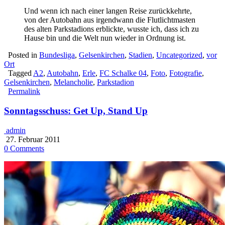
Und wenn ich nach einer langen Reise zurückkehrte,
von der Autobahn aus irgendwann die Flutlichtmasten
des alten Parkstadions erblickte, wusste ich, dass ich zu
Hause bin und die Welt nun wieder in Ordnung ist.
Posted in
Bundesliga
,
Gelsenkirchen
,
Stadien
,
Uncategorized
,
vor
Ort
Tagged
A2
,
Autobahn
,
Erle
,
FC Schalke 04
,
Foto
,
Fotografie
,
Gelsenkirchen
,
Melancholie
,
Parkstadion
Permalink
Sonntagsschuss: Get Up, Stand Up
admin
27. Februar 2011
0 Comments