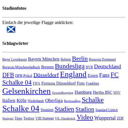
Stadionfotos
Einfach die jeweilige Flagge anklicken:
Schlagwörter
Berlin
Bayern München
Bayer Leverkusen
Belgien
Borussia Dortmund
Bundesliga
Deutschland
Bremen
Borussia Mönchengladbach
BVB
England
FC
DFB
Düsseldorf
Fans
Essen
DFB-Pokal
Schalke 04
Fortuna Düsseldorf
Foto
FIFA
Frankfurt
Gelsenkirchen
Hamburg
Hertha BSC
HSV
Groundhopping
Schalke
Italien
Köln
Oberliga
Niederlande
Regionalliga
Schalke 04
Stadien
Stadion
Spanien
Standard Lüttich
Video
Wuppertal
Twitter
ZDF
Tipps
VfB Stuttgart
Stuttgart
VfL Osnabrück