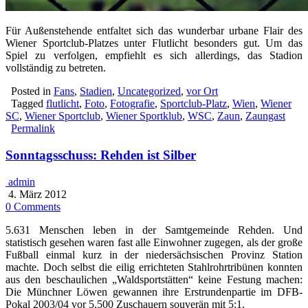
Für Außenstehende entfaltet sich das wunderbar urbane Flair des
Wiener Sportclub-Platzes unter Flutlicht besonders gut. Um das
Spiel zu verfolgen, empfiehlt es sich allerdings, das Stadion
vollständig zu betreten.
Posted in
Fans
,
Stadien
,
Uncategorized
,
vor Ort
Tagged
flutlicht
,
Foto
,
Fotografie
,
Sportclub-Platz
,
Wien
,
Wiener
SC
,
Wiener Sportclub
,
Wiener Sportklub
,
WSC
,
Zaun
,
Zaungast
Permalink
Sonntagsschuss: Rehden ist Silber
admin
4. März 2012
0 Comments
5.631 Menschen leben in der Samtgemeinde Rehden. Und
statistisch gesehen waren fast alle Einwohner zugegen, als der große
Fußball einmal kurz in der niedersächsischen Provinz Station
machte. Doch selbst die eilig errichteten Stahlrohrtribünen konnten
aus den beschaulichen „Waldsportstätten“ keine Festung machen:
Die Münchner Löwen gewannen ihre Erstrundenpartie im DFB-
Pokal 2003/04 vor 5.500 Zuschauern souverän mit 5:1.