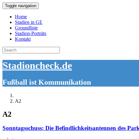
Toggle navigation
Home
Stadien in GE
Groundliste
Stadion-Porträts
Kontakt
Search
for:
Stadioncheck.de
Fußball ist Kommunikation
A2
A2
Sonntagsschuss: Die Befindlichkeitsantennen des Par