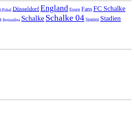
England
FC Schalke
Düsseldorf
Fans
Essen
-Pokal
Schalke 04
Schalke
Stadien
a
Spanien
Regionalliga