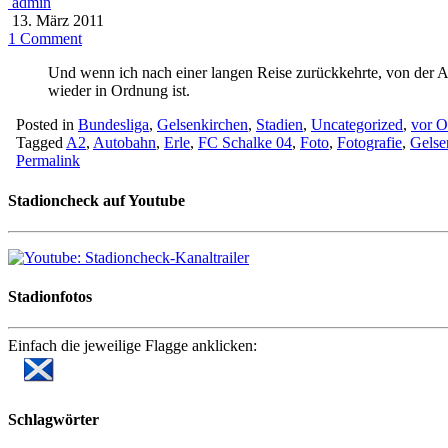
admin
13. März 2011
1 Comment
Und wenn ich nach einer langen Reise zurückkehrte, von der Au
wieder in Ordnung ist.
Posted in
Bundesliga
,
Gelsenkirchen
,
Stadien
,
Uncategorized
,
vor O
Tagged
A2
,
Autobahn
,
Erle
,
FC Schalke 04
,
Foto
,
Fotografie
,
Gelse
Permalink
Stadioncheck auf Youtube
Stadionfotos
Einfach die jeweilige Flagge anklicken:
Schlagwörter