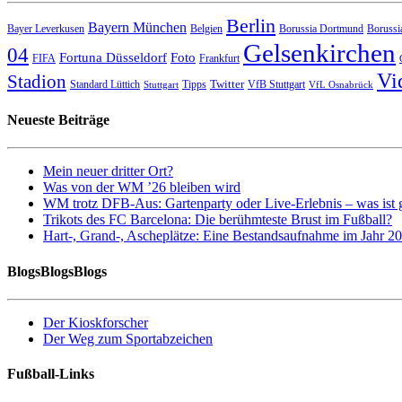
Berlin
Bayern München
Bayer Leverkusen
Belgien
Borussia Dortmund
Borussi
Gelsenkirchen
04
Fortuna Düsseldorf
Foto
FIFA
Frankfurt
Vi
Stadion
Twitter
Standard Lüttich
Tipps
VfB Stuttgart
Stuttgart
VfL Osnabrück
Neueste Beiträge
Mein neuer dritter Ort?
Was von der WM ’26 bleiben wird
WM trotz DFB-Aus: Gartenparty oder Live-Erlebnis – was ist 
Trikots des FC Barcelona: Die berühmteste Brust im Fußball?
Hart-, Grand-, Ascheplätze: Eine Bestandsaufnahme im Jahr 2
BlogsBlogsBlogs
Der Kioskforscher
Der Weg zum Sportabzeichen
Fußball-Links