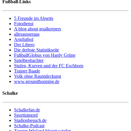
Fußball-Links
5 Freunde im Abseits
Fotodienst
A blog about goalkeepers
allesausseraas
Argifutbol
Der Libero
Die derbste Statistikseite
FußballGlobus von Hardy Grüne
Spielbeobachter
Stufen, Kurven und der FC Eschborn
Trainer Baade
Volk ohne Raumdeckung
www.groundhopping.de
Schalke
Schalkefan.de
Sportistmord
Stadionbesuch.de
Schalke-Podcast
Torsten Wieland bloggt wieder