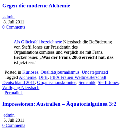
Gegen die moderne Alchemie
admin
8. Juli 2011
0 Comments
Als Glücksfall bezeichnete
Niersbach die Beförderung
von Steffi Jones zur Präsidentin des
Organisationskomitees und verglich sie mit Franz
Beckenbauer.
„Was der Franz 2006 erreicht hat, das
ist jetzt sie.“
Posted in
Kurioses
,
Qualitätsjournalismus
,
Uncategorized
Tagged
Alchemie
,
DFB
,
FIFA Frauen-Weltmeisterschaft
Deutschland 2011
,
Organisationskomitee
,
Semantik
,
Steffi Jones
,
Wolfgang Niersbach
Permalink
Impressionen: Australien – Äquatorialguinea 3:2
admin
5. Juli 2011
0 Comments