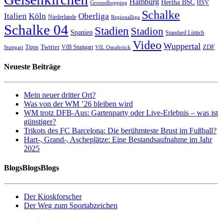
Hamburg
Hertha BSC
HSV
Groundhopping
Schalke
Italien
Köln
Oberliga
Niederlande
Regionalliga
Schalke 04
Stadien
Stadion
Spanien
Standard Lüttich
Video
Wuppertal
Twitter
ZDF
Tipps
VfB Stuttgart
Stuttgart
VfL Osnabrück
Neueste Beiträge
Mein neuer dritter Ort?
Was von der WM ’26 bleiben wird
WM trotz DFB-Aus: Gartenparty oder Live-Erlebnis – was ist
günstiger?
Trikots des FC Barcelona: Die berühmteste Brust im Fußball?
Hart-, Grand-, Ascheplätze: Eine Bestandsaufnahme im Jahr
2025
BlogsBlogsBlogs
Der Kioskforscher
Der Weg zum Sportabzeichen