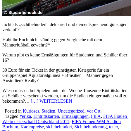
nicht als „sichtbehindert“ deklariert und dementsprechend günstiger
verkauft?
Habt ihr Euch nicht ständig gegen Vergleiche mit dem
Männerfußball gewehrt?*
Warum gibt es keine Ermäßigungen für Studenten und Schüler über
16?
30 Euro für ein Ticket in der günstigsten Kategorie für ein
Gruppenspiel Äquatorialguinea + Brasilien – Männer gegen
Australien? Really?
Wieso müssen bei Spielen unter der Woche Tausende Eintrittskarten
an Schüler verschenkt werden, um die Stadien einigermaßen voll zu
bekommen?…
[…] WEITERLESEN
Posted in
Kurioses
,
Stadien
,
Uncategorized
,
vor Ort
Tagged
#erika
,
Eintrittskarten
,
Ermäßigungen
,
FIFA
,
FIFA Frauen-
Weltmeisterschaft Deutschland 2011
,
FIFA Frauen-WM-Stadion
Bochum
,
Kartenpreise
,
sichtbehindert
,
Sichtbehinderung
,
teuer
,