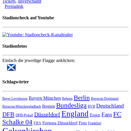
Tickets
,
unverschämt
Permalink
Stadioncheck auf Youtube
Stadionfotos
Einfach die jeweilige Flagge anklicken:
Schlagwörter
Berlin
Bayern München
Bayer Leverkusen
Belgien
Borussia Dortmund
Bundesliga
Deutschland
Bremen
Borussia Mönchengladbach
BVB
England
FC
DFB
Düsseldorf
Fans
Essen
DFB-Pokal
Schalke 04
Fortuna Düsseldorf
Foto
FIFA
Frankfurt
Gelsenkirchen