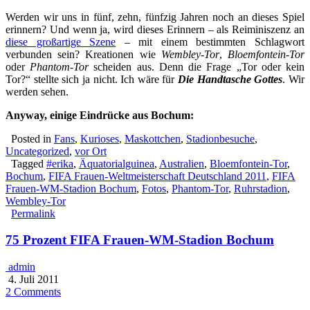
Werden wir uns in fünf, zehn, fünfzig Jahren noch an dieses Spiel
erinnern? Und wenn ja, wird dieses Erinnern – als Reiminiszenz an
diese großartige Szene
– mit einem bestimmten Schlagwort
verbunden sein? Kreationen wie
Wembley-Tor
,
Bloemfontein-Tor
oder
Phantom-Tor
scheiden aus. Denn die Frage „Tor oder kein
Tor?“ stellte sich ja nicht. Ich wäre für
Die Handtasche Gottes
. Wir
werden sehen.
Anyway, einige Eindrücke aus Bochum:
Posted in
Fans
,
Kurioses
,
Maskottchen
,
Stadionbesuche
,
Uncategorized
,
vor Ort
Tagged
#erika
,
Äquatorialguinea
,
Australien
,
Bloemfontein-Tor
,
Bochum
,
FIFA Frauen-Weltmeisterschaft Deutschland 2011
,
FIFA
Frauen-WM-Stadion Bochum
,
Fotos
,
Phantom-Tor
,
Ruhrstadion
,
Wembley-Tor
Permalink
75 Prozent FIFA Frauen-WM-Stadion Bochum
admin
4. Juli 2011
2 Comments