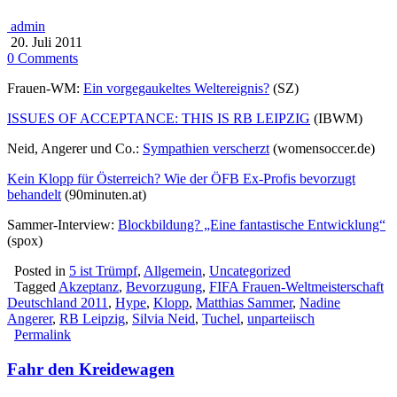
admin
20. Juli 2011
0 Comments
Frauen-WM:
Ein vorgegaukeltes Weltereignis?
(SZ)
ISSUES OF ACCEPTANCE: THIS IS RB LEIPZIG
(IBWM)
Neid, Angerer und Co.:
Sympathien verscherzt
(womensoccer.de)
Kein Klopp für Österreich? Wie der ÖFB Ex-Profis bevorzugt
behandelt
(90minuten.at)
Sammer-Interview:
Blockbildung? „Eine fantastische Entwicklung“
(spox)
Posted in
5 ist Trümpf
,
Allgemein
,
Uncategorized
Tagged
Akzeptanz
,
Bevorzugung
,
FIFA Frauen-Weltmeisterschaft
Deutschland 2011
,
Hype
,
Klopp
,
Matthias Sammer
,
Nadine
Angerer
,
RB Leipzig
,
Silvia Neid
,
Tuchel
,
unparteiisch
Permalink
Fahr den Kreidewagen