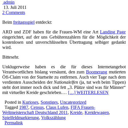
admin
13. Juli 2011
2 Comments
Beim
freitagsspiel
entdeckt:
ARD und ZDF haben für die Frauen-WM eine Art
Landing Page
eingerichtet, auf der uns Gebührenzahlern für die Möglichkeit der
kostenlosen und unverschlüsselten Übertragung selbiger gedankt
wird.
Bittesehr.
Unklugerweise haben es die für dieses Internetangebot
Verantwortlichen bislang versäumt, den zum
Boomerang
mutierten
Öfi-Claim von der Startseite zu entfernen. Auch vier Tage nach dem
verdienten Ausscheiden der
Nationalelfen
(ja, tut weh beim Tippen)
steht dort immer noch dick und fett „3. Plätze sind was für Männer“
mit virtueller Kreide geschrieben.…
[…] WEITERLESEN
Posted in
Kurioses
,
Sonstiges
,
Uncategorized
Tagged
1987
,
Census
,
Claus Lufen
,
FIFA Frauen-
Weltmeisterschaft Deutschland 2011
,
Kreide
,
Kreidewagen
,
Spielfeldmarkierung
,
Volkszählung
Permalink