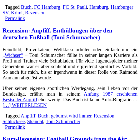
Tagged
Buch
,
FC Hamburg
,
FC St. Pauli
,
Hamburg
,
Hamburger
SV
,
Krimi
,
Rezension
Permalink
Rezension: Anpfiff. Enthüllungen über den
deutschen Fußball (Toni Schumacher)
Feindbild, Provokateur, Weltklassetorhüter oder einfach nur ein
„Wichser“
– Toni Schumacher füllte in seiner langen Karriere als
Profi und Trainer viele Schubladen. Für viele Jugendspieler meiner
Generation war er aber schlicht und ergreifend sportliches Vorbild.
So auch für mich, bis er irgendwann in dieser Rolle von Raimond
Aumann abgelöst wurde.
Über seinen eigenen sportlichen Werdegang, sein Leben vor der
Bundesliga, erfährt man in seinem
Anfang 1987 erschienen
Bestseller Anpfiff
eher wenig. Das Buch ist keine Auto-Biografie.…
[…] WEITERLESEN
Tagged
Anpfiff
,
Buch
,
gebumst wird immer
,
Rezension
,
Schlucksee
,
Skandal
,
Toni Schumacher
Permalink
Kurz-Rezension: Football Grounds from the Air: