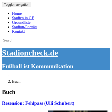
Toggle navigation
Home
Stadien in GE
Groundliste
Stadion-Porträts
Kontakt
Search
for:
Stadioncheck.de
Fußball ist Kommunikation
Buch
Buch
Rezension: Fehlpass (Ulli Schubert)