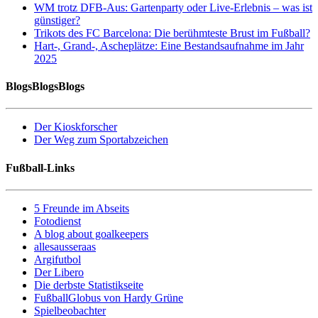
WM trotz DFB-Aus: Gartenparty oder Live-Erlebnis – was ist
günstiger?
Trikots des FC Barcelona: Die berühmteste Brust im Fußball?
Hart-, Grand-, Ascheplätze: Eine Bestandsaufnahme im Jahr
2025
BlogsBlogsBlogs
Der Kioskforscher
Der Weg zum Sportabzeichen
Fußball-Links
5 Freunde im Abseits
Fotodienst
A blog about goalkeepers
allesausseraas
Argifutbol
Der Libero
Die derbste Statistikseite
FußballGlobus von Hardy Grüne
Spielbeobachter