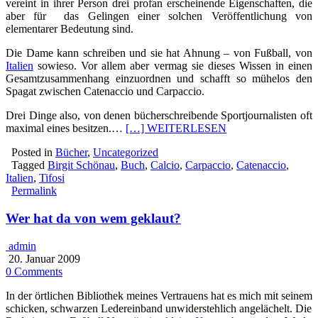
vereint in ihrer Person drei profan erscheinende Eigenschaften, die
aber für das Gelingen einer solchen Veröffentlichung von
elementarer Bedeutung sind.
Die Dame kann schreiben und sie hat Ahnung – von Fußball, von
Italien
sowieso. Vor allem aber vermag sie dieses Wissen in einen
Gesamtzusammenhang einzuordnen und schafft so mühelos den
Spagat zwischen Catenaccio und Carpaccio.
Drei Dinge also, von denen bücherschreibende Sportjournalisten oft
maximal eines besitzen.…
[…] WEITERLESEN
Posted in
Bücher
,
Uncategorized
Tagged
Birgit Schönau
,
Buch
,
Calcio
,
Carpaccio
,
Catenaccio
,
Italien
,
Tifosi
Permalink
Wer hat da von wem geklaut?
admin
20. Januar 2009
0 Comments
In der örtlichen Bibliothek meines Vertrauens hat es mich mit seinem
schicken, schwarzen Ledereinband unwiderstehlich angelächelt. Die