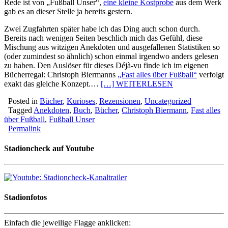
Rede ist von „Fußball Unser“,
eine kleine Kostprobe
aus dem Werk
gab es an dieser Stelle ja bereits gestern.
Zwei Zugfahrten später habe ich das Ding auch schon durch.
Bereits nach wenigen Seiten beschlich mich das Gefühl, diese
Mischung aus witzigen Anekdoten und ausgefallenen Statistiken so
(oder zumindest so ähnlich) schon einmal irgendwo anders gelesen
zu haben. Den Auslöser für dieses Déjà-vu finde ich im eigenen
Bücherregal: Christoph Biermanns
„Fast alles über Fußball“
verfolgt
exakt das gleiche Konzept.…
[…] WEITERLESEN
Posted in
Bücher
,
Kurioses
,
Rezensionen
,
Uncategorized
Tagged
Anekdoten
,
Buch
,
Bücher
,
Christoph Biermann
,
Fast alles
über Fußball
,
Fußball Unser
Permalink
Stadioncheck auf Youtube
Stadionfotos
Einfach die jeweilige Flagge anklicken: