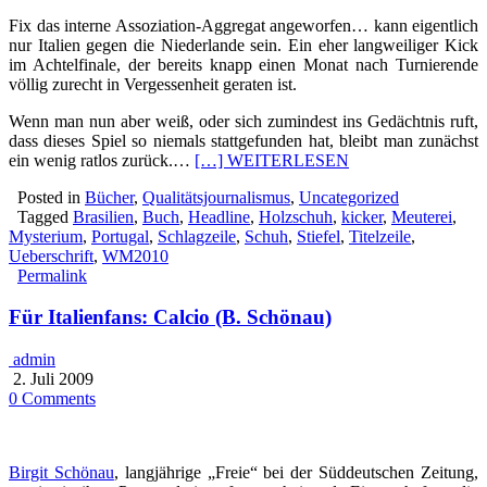
Fix das interne Assoziation-Aggregat angeworfen… kann eigentlich
nur Italien gegen die Niederlande sein. Ein eher langweiliger Kick
im Achtelfinale, der bereits knapp einen Monat nach Turnierende
völlig zurecht in Vergessenheit geraten ist.
Wenn man nun aber weiß, oder sich zumindest ins Gedächtnis ruft,
dass dieses Spiel so niemals stattgefunden hat, bleibt man zunächst
ein wenig ratlos zurück.…
[…] WEITERLESEN
Posted in
Bücher
,
Qualitätsjournalismus
,
Uncategorized
Tagged
Brasilien
,
Buch
,
Headline
,
Holzschuh
,
kicker
,
Meuterei
,
Mysterium
,
Portugal
,
Schlagzeile
,
Schuh
,
Stiefel
,
Titelzeile
,
Ueberschrift
,
WM2010
Permalink
Für Italienfans: Calcio (B. Schönau)
admin
2. Juli 2009
0 Comments
Birgit Schönau
, langjährige „Freie“ bei der Süddeutschen Zeitung,