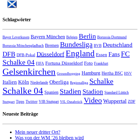
Schlagwörter
Berlin
Bayern München
Bayer Leverkusen
Belgien
Borussia Dortmund
Bundesliga
Deutschland
Bremen
Borussia Mönchengladbach
BVB
England
FC
DFB
Düsseldorf
Fans
Essen
DFB-Pokal
Schalke 04
Fortuna Düsseldorf
Foto
FIFA
Frankfurt
Gelsenkirchen
Hamburg
Hertha BSC
HSV
Groundhopping
Schalke
Italien
Köln
Oberliga
Niederlande
Regionalliga
Schalke 04
Stadien
Stadion
Spanien
Standard Lüttich
Video
Wuppertal
Twitter
ZDF
Tipps
VfB Stuttgart
Stuttgart
VfL Osnabrück
Neueste Beiträge
Mein neuer dritter Ort?
Was von der WM ’26 bleiben wird