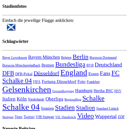
Stadionfotos
Einfach die jeweilige Flagge anklicken:
Schlagwörter
Berlin
Bayern München
Bayer Leverkusen
Belgien
Borussia Dortmund
Bundesliga
Deutschland
Bremen
Borussia Mönchengladbach
BVB
England
FC
DFB
Düsseldorf
Fans
Essen
DFB-Pokal
Schalke 04
Fortuna Düsseldorf
Foto
FIFA
Frankfurt
Gelsenkirchen
Hamburg
Hertha BSC
HSV
Groundhopping
Schalke
Italien
Köln
Oberliga
Niederlande
Regionalliga
Schalke 04
Stadien
Stadion
Spanien
Standard Lüttich
Video
Wuppertal
Twitter
ZDF
Tipps
VfB Stuttgart
Stuttgart
VfL Osnabrück
Neueste Beiträge