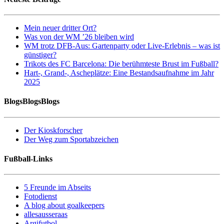
Mein neuer dritter Ort?
Was von der WM ’26 bleiben wird
WM trotz DFB-Aus: Gartenparty oder Live-Erlebnis – was ist
günstiger?
Trikots des FC Barcelona: Die berühmteste Brust im Fußball?
Hart-, Grand-, Ascheplätze: Eine Bestandsaufnahme im Jahr
2025
BlogsBlogsBlogs
Der Kioskforscher
Der Weg zum Sportabzeichen
Fußball-Links
5 Freunde im Abseits
Fotodienst
A blog about goalkeepers
allesausseraas
Argifutbol