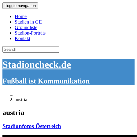
Toggle navigation
Home
Stadien in GE
Groundliste
Stadion-Porträts
Kontakt
Search
for:
Stadioncheck.de
Fußball ist Kommunikation
austria
austria
Stadionfotos Österreich