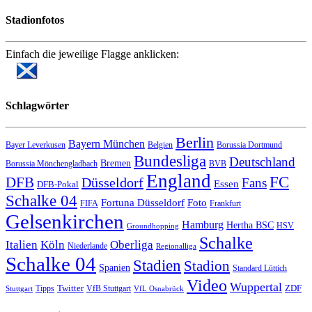
Stadionfotos
Einfach die jeweilige Flagge anklicken:
Schlagwörter
Berlin
Bayern München
Bayer Leverkusen
Belgien
Borussia Dortmund
Bundesliga
Deutschland
Bremen
Borussia Mönchengladbach
BVB
England
FC
DFB
Düsseldorf
Fans
Essen
DFB-Pokal
Schalke 04
Fortuna Düsseldorf
Foto
FIFA
Frankfurt
Gelsenkirchen
Hamburg
Hertha BSC
HSV
Groundhopping
Schalke
Italien
Köln
Oberliga
Niederlande
Regionalliga
Schalke 04
Stadien
Stadion
Spanien
Standard Lüttich
Video
Wuppertal
Twitter
ZDF
Tipps
VfB Stuttgart
Stuttgart
VfL Osnabrück