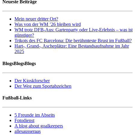
Neueste Beiträge
Mein neuer dritter Ort?
Was von der WM ’26 bleiben wird
WM trotz DFB-Aus: Gartenparty oder Live-Erlebnis – was ist
günstiger?
Trikots des FC Barcelona: Die berühmteste Brust im Fußball?
Hart-, Grand-, Ascheplätze: Eine Bestandsaufnahme im Jahr
2025
BlogsBlogsBlogs
Der Kioskforscher
Der Weg zum Sportabzeichen
Fußball-Links
5 Freunde im Abseits
Fotodienst
A blog about goalkeepers
allesausseraas