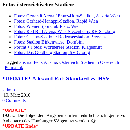
Fotos österreichischer Stadien:
Fotos: Generali Arena / Franz-Horr-Stadion, Austria Wien
Fotos: Gerhard-Hanappi-Stadion, Rapid Wien
Fotos: Wiener Sportclub-Platz, Wien
Fotos: Red Bull Arena, Wals-Siezenheim, RB Salzburg
Fotos: Casino-Stadion / Bodenseestadion Bregenz
Fotos: Stadion Birkenwiese, Dornbirn
Porträt + Fotos: Wörthersee Stadion, Klagenfurt
Fotos: Das Goldberg Stadion, SV Grödig
Tagged
austria
,
Felix Austria
,
Österreich
,
Stadien in Österreich
Permalink
*UPDATE* Alles auf Rot: Standard vs. HSV
admin
19. März 2010
0 Comments
*UPDATE*
19.03.: Die folgenden Angaben dürfen natürlich auch gerne von
Anhängern des Hamburger SV genutzt werden. 😉
*UPDATE Ende*