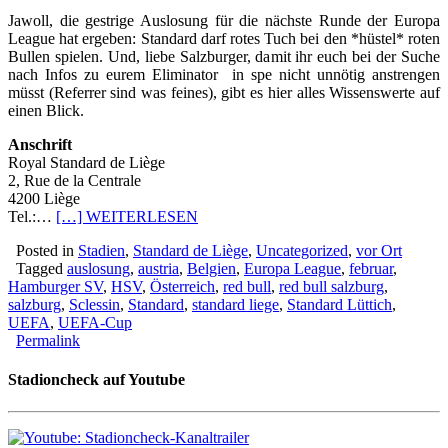
Jawoll, die gestrige Auslosung für die nächste Runde der Europa
League hat ergeben: Standard darf rotes Tuch bei den *hüstel* roten
Bullen spielen. Und, liebe Salzburger, damit ihr euch bei der Suche
nach Infos zu eurem Eliminator in spe nicht unnötig anstrengen
müsst (Referrer sind was feines), gibt es hier alles Wissenswerte auf
einen Blick.
Anschrift
Royal Standard de Liège
2, Rue de la Centrale
4200 Liège
Tel.:…
[…] WEITERLESEN
Posted in
Stadien
,
Standard de Liège
,
Uncategorized
,
vor Ort
Tagged
auslosung
,
austria
,
Belgien
,
Europa League
,
februar
,
Hamburger SV
,
HSV
,
Österreich
,
red bull
,
red bull salzburg
,
salzburg
,
Sclessin
,
Standard
,
standard liege
,
Standard Lüttich
,
UEFA
,
UEFA-Cup
Permalink
Stadioncheck auf Youtube