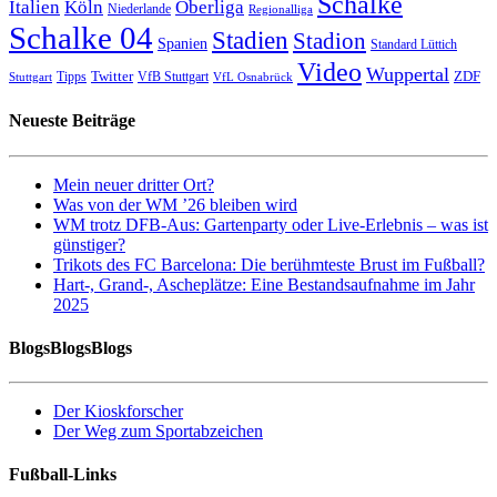
Schalke
Italien
Köln
Oberliga
Niederlande
Regionalliga
Schalke 04
Stadien
Stadion
Spanien
Standard Lüttich
Video
Wuppertal
Twitter
ZDF
Tipps
VfB Stuttgart
Stuttgart
VfL Osnabrück
Neueste Beiträge
Mein neuer dritter Ort?
Was von der WM ’26 bleiben wird
WM trotz DFB-Aus: Gartenparty oder Live-Erlebnis – was ist
günstiger?
Trikots des FC Barcelona: Die berühmteste Brust im Fußball?
Hart-, Grand-, Ascheplätze: Eine Bestandsaufnahme im Jahr
2025
BlogsBlogsBlogs
Der Kioskforscher
Der Weg zum Sportabzeichen
Fußball-Links