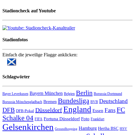
Stadioncheck auf Youtube
Stadionfotos
Einfach die jeweilige Flagge anklicken:
Schlagwörter
Berlin
Bayern München
Bayer Leverkusen
Belgien
Borussia Dortmund
Bundesliga
Deutschland
Bremen
Borussia Mönchengladbach
BVB
England
FC
DFB
Düsseldorf
Fans
Essen
DFB-Pokal
Schalke 04
Fortuna Düsseldorf
Foto
FIFA
Frankfurt
Gelsenkirchen
Hamburg
Hertha BSC
HSV
Groundhopping