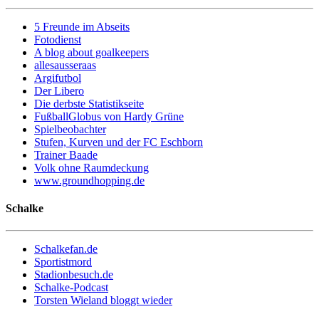
5 Freunde im Abseits
Fotodienst
A blog about goalkeepers
allesausseraas
Argifutbol
Der Libero
Die derbste Statistikseite
FußballGlobus von Hardy Grüne
Spielbeobachter
Stufen, Kurven und der FC Eschborn
Trainer Baade
Volk ohne Raumdeckung
www.groundhopping.de
Schalke
Schalkefan.de
Sportistmord
Stadionbesuch.de
Schalke-Podcast
Torsten Wieland bloggt wieder