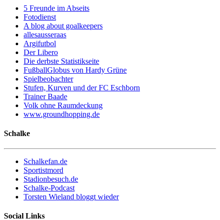
5 Freunde im Abseits
Fotodienst
A blog about goalkeepers
allesausseraas
Argifutbol
Der Libero
Die derbste Statistikseite
FußballGlobus von Hardy Grüne
Spielbeobachter
Stufen, Kurven und der FC Eschborn
Trainer Baade
Volk ohne Raumdeckung
www.groundhopping.de
Schalke
Schalkefan.de
Sportistmord
Stadionbesuch.de
Schalke-Podcast
Torsten Wieland bloggt wieder
Social Links