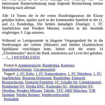
interessante Randerscheinung taugt folgende Beobachtung meiner
Meinung nach allemal:
Alle 14 Teams die in der ersten Bundesligasaison die Klasse
gehalten haben, spielen auch in der kommenden Spielzeit in der (1.
und 2.) Bundesliga. Die beiden damaligen Absteiger, 1. FC
Saarbrücken und Preußen Münster, werden in der ebenfalls
eingleisigen 3. Liga antreten.
Während es Letztgenannte in jüngerer Vergangenheit bis in die
Niederungen der vierten (Münster) und fünften (Saarbrücken)
Spielklasse verschlagen hatte, haben sich die ersten 14
„Überlebenden“ durch die Bank mindestens auf Level drei gehalten.
…
[…] WEITERLESEN
Posted in
Amateurspocht
,
Bundesliga
,
Kurioses
,
Statistikfetischismus
,
Uncategorized
Tagged
1. FC Köln
,
1. FC Kaiserslautern
,
1. FC Nürnberg
,
1. FC
Saarbrücken
,
Borussia Dortmund
,
Bundesliga
,
Eintracht
Braunschweig
,
Eintracht Frankfurt
,
FC Schalke 04
,
Gründungszeit
,
Hamburger SV
,
Hertha BSC
,
Karlsruher SC
,
Meidericher SV
,
Oberliga
,
Preußen Münster
,
Tabelle
,
TSV 1860 München
,
VfB
Stuttgart
,
Werder Bremen
,
Wettbeverbsvorteil
Permalink