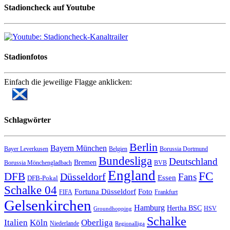
Stadioncheck auf Youtube
Stadionfotos
Einfach die jeweilige Flagge anklicken:
Schlagwörter
Berlin
Bayern München
Bayer Leverkusen
Belgien
Borussia Dortmund
Bundesliga
Deutschland
Bremen
Borussia Mönchengladbach
BVB
England
FC
DFB
Düsseldorf
Fans
Essen
DFB-Pokal
Schalke 04
Fortuna Düsseldorf
Foto
FIFA
Frankfurt
Gelsenkirchen
Hamburg
Hertha BSC
HSV
Groundhopping
Schalke
Italien
Köln
Oberliga
Niederlande
Regionalliga