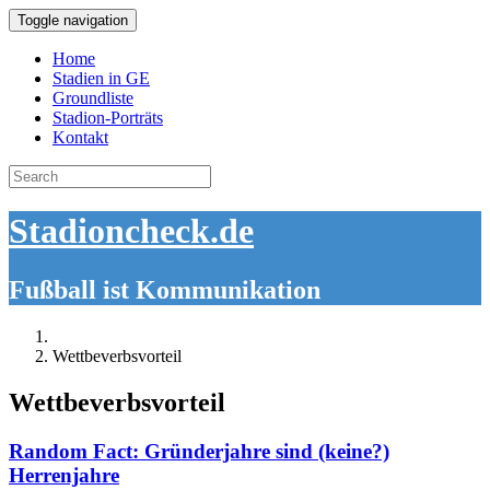
Toggle navigation
Home
Stadien in GE
Groundliste
Stadion-Porträts
Kontakt
Search
for:
Stadioncheck.de
Fußball ist Kommunikation
Wettbeverbsvorteil
Wettbeverbsvorteil
Random Fact: Gründerjahre sind (keine?)
Herrenjahre