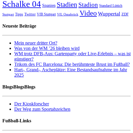
Schalke 04
Stadien
Stadion
Spanien
Standard Lüttich
Video
Wuppertal
Twitter
ZDF
Tipps
VfB Stuttgart
Stuttgart
VfL Osnabrück
Neueste Beiträge
Mein neuer dritter Ort?
Was von der WM ’26 bleiben wird
WM trotz DFB-Aus: Gartenparty oder Live-Erlebnis – was ist
günstiger?
Trikots des FC Barcelona: Die berühmteste Brust im Fußball?
Hart-, Grand-, Ascheplätze: Eine Bestandsaufnahme im Jahr
2025
BlogsBlogsBlogs
Der Kioskforscher
Der Weg zum Sportabzeichen
Fußball-Links