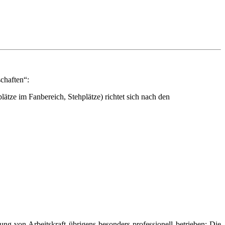
schaften“:
ätze im Fanbereich, Stehplätze) richtet sich nach den
von Arbeitskraft übrigens besonders professionell betrieben: Die