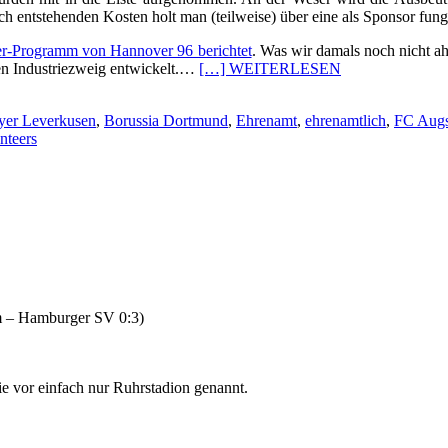
urch entstehenden Kosten holt man (teilweise) über eine als Sponsor fu
eer-Programm von Hannover 96 berichtet
. Was wir damals noch nicht a
ten Industriezweig entwickelt.…
[…] WEITERLESEN
yer Leverkusen
,
Borussia Dortmund
,
Ehrenamt
,
ehrenamtlich
,
FC Aug
nteers
um – Hamburger SV 0:3)
e vor einfach nur Ruhrstadion genannt.