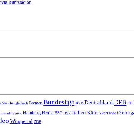
via Ruhrstadion
Bundesliga
DFB
Deutschland
Bremen
DFB
a Mönchengladbach
BVB
Italien
Köln
Oberlig
Hamburg
Hertha BSC
HSV
Niederlande
Groundhopping
deo
Wuppertal
ZDF