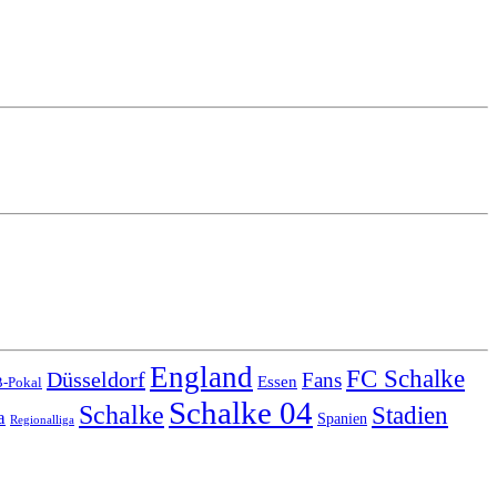
England
FC Schalke
Düsseldorf
Fans
Essen
-Pokal
Schalke 04
Schalke
Stadien
a
Spanien
Regionalliga