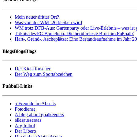
Mein neuer dritter Ort?
Was von der WM ’26 bleiben wird
WM trotz DFB-Aus: Gartenparty oder Live-Erlebnis – was ist 
Trikots des FC Barcelona: Die berühmteste Brust im Fußball?
Hart-, Grand-, Ascheplätze: Eine Bestandsaufnahme im Jahr 2
BlogsBlogsBlogs
Der Kioskforscher
Der Weg zum Sportabzeichen
Fußball-Links
5 Freunde im Abseits
Fotodienst
A blog about goalkeepers
allesausseraas
Argifutbol
Der Libero
Die derbste Statistikseite