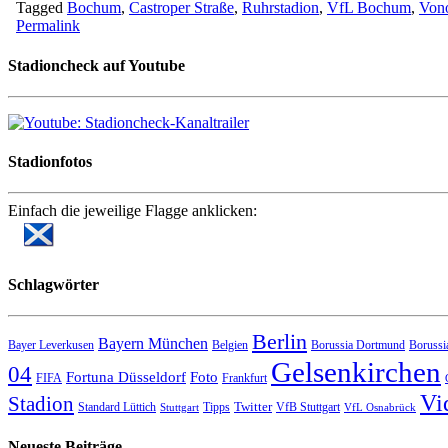
Tagged
Bochum
,
Castroper Straße
,
Ruhrstadion
,
VfL Bochum
,
Vono
Permalink
Stadioncheck auf Youtube
Stadionfotos
Einfach die jeweilige Flagge anklicken:
Schlagwörter
Berlin
Bayern München
Bayer Leverkusen
Belgien
Borussia Dortmund
Borussi
Gelsenkirchen
04
Fortuna Düsseldorf
Foto
FIFA
Frankfurt
Vi
Stadion
Twitter
Standard Lüttich
Tipps
VfB Stuttgart
Stuttgart
VfL Osnabrück
Neueste Beiträge