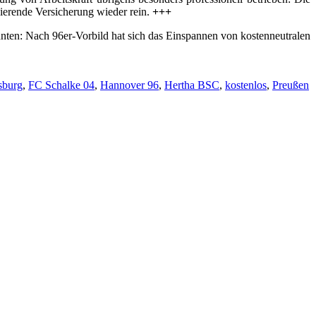
ngierende Versicherung wieder rein.
+++
hnten: Nach 96er-Vorbild hat sich das Einspannen von kostenneutralen
sburg
,
FC Schalke 04
,
Hannover 96
,
Hertha BSC
,
kostenlos
,
Preußen