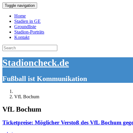
Toggle navigation
Home
Stadien in GE
Groundliste
Stadion-Porträts
Kontakt
Search
for:
Stadioncheck.de
Fußball ist Kommunikation
VfL Bochum
VfL Bochum
Ticketpreise: Möglicher Verstoß des VfL Bochum geg