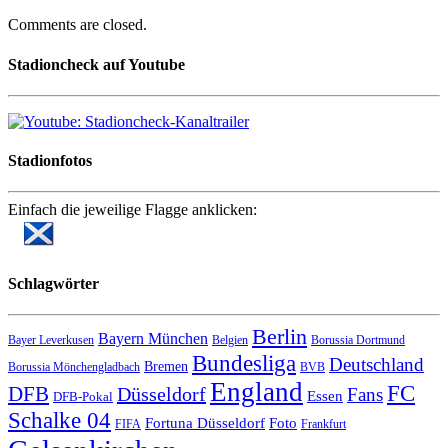
Comments are closed.
Stadioncheck auf Youtube
Stadionfotos
Einfach die jeweilige Flagge anklicken:
Schlagwörter
Berlin
Bayern München
Bayer Leverkusen
Belgien
Borussia Dortmund
Bundesliga
Deutschland
Bremen
Borussia Mönchengladbach
BVB
England
FC
DFB
Düsseldorf
Fans
Essen
DFB-Pokal
Schalke 04
Fortuna Düsseldorf
Foto
FIFA
Frankfurt