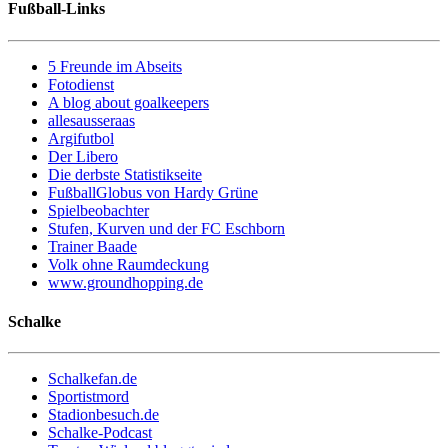
Fußball-Links
5 Freunde im Abseits
Fotodienst
A blog about goalkeepers
allesausseraas
Argifutbol
Der Libero
Die derbste Statistikseite
FußballGlobus von Hardy Grüne
Spielbeobachter
Stufen, Kurven und der FC Eschborn
Trainer Baade
Volk ohne Raumdeckung
www.groundhopping.de
Schalke
Schalkefan.de
Sportistmord
Stadionbesuch.de
Schalke-Podcast