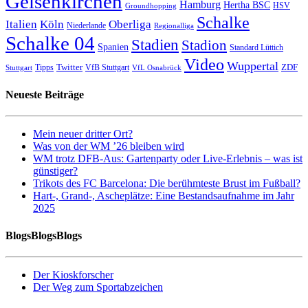
Gelsenkirchen
Hamburg
Hertha BSC
HSV
Groundhopping
Schalke
Italien
Köln
Oberliga
Niederlande
Regionalliga
Schalke 04
Stadien
Stadion
Spanien
Standard Lüttich
Video
Wuppertal
Twitter
ZDF
Tipps
VfB Stuttgart
Stuttgart
VfL Osnabrück
Neueste Beiträge
Mein neuer dritter Ort?
Was von der WM ’26 bleiben wird
WM trotz DFB-Aus: Gartenparty oder Live-Erlebnis – was ist
günstiger?
Trikots des FC Barcelona: Die berühmteste Brust im Fußball?
Hart-, Grand-, Ascheplätze: Eine Bestandsaufnahme im Jahr
2025
BlogsBlogsBlogs
Der Kioskforscher
Der Weg zum Sportabzeichen