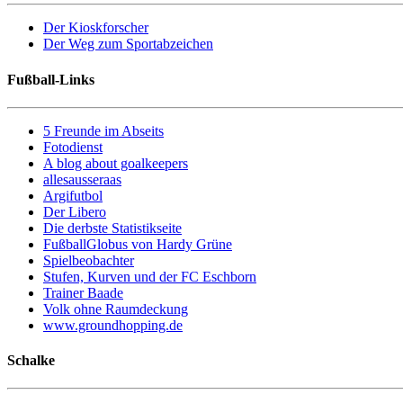
Der Kioskforscher
Der Weg zum Sportabzeichen
Fußball-Links
5 Freunde im Abseits
Fotodienst
A blog about goalkeepers
allesausseraas
Argifutbol
Der Libero
Die derbste Statistikseite
FußballGlobus von Hardy Grüne
Spielbeobachter
Stufen, Kurven und der FC Eschborn
Trainer Baade
Volk ohne Raumdeckung
www.groundhopping.de
Schalke