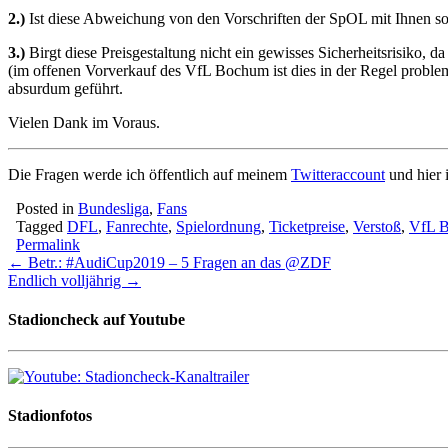
2.)
Ist diese Abweichung von den Vorschriften der SpOL mit Ihnen s
3.)
Birgt diese Preisgestaltung nicht ein gewisses Sicherheitsrisiko,
(im offenen Vorverkauf des VfL Bochum ist dies in der Regel problem
absurdum geführt.
Vielen Dank im Voraus.
Die Fragen werde ich öffentlich auf meinem
Twitteraccount
und hier 
Posted in
Bundesliga
,
Fans
Tagged
DFL
,
Fanrechte
,
Spielordnung
,
Ticketpreise
,
Verstoß
,
VfL 
Permalink
Post
← Betr.: #AudiCup2019 – 5 Fragen an das @ZDF
Endlich volljährig →
navigation
Stadioncheck auf Youtube
Stadionfotos