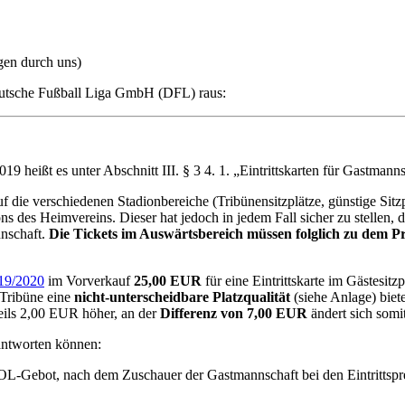
gen durch uns)
Deutsche Fußball Liga GmbH (DFL) raus:
9 heißt es unter Abschnitt III. § 3 4. 1. „Eintrittskarten für Gastmann
die verschiedenen Stadionbereiche (Tribünensitzplätze, günstige Sitzpl
s des Heimvereins. Dieser hat jedoch in jedem Fall sicher zu stellen, 
nnschaft.
Die Tickets im Auswärtsbereich müssen folglich zu dem Pr
019/2020
im Vorverkauf
25,00 EUR
für eine Eintrittskarte im Gästesitz
-Tribüne eine
nicht-unterscheidbare Platzqualität
(siehe Anlage) biet
eils 2,00 EUR höher, an der
Differenz von 7,00 EUR
ändert sich somit
eantworten können:
pOL-Gebot, nach dem Zuschauer der Gastmannschaft bei den Eintrittsprei