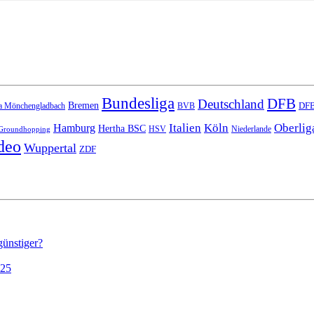
Bundesliga
DFB
Deutschland
Bremen
DFB
a Mönchengladbach
BVB
Italien
Köln
Oberlig
Hamburg
Hertha BSC
HSV
Niederlande
Groundhopping
deo
Wuppertal
ZDF
günstiger?
025