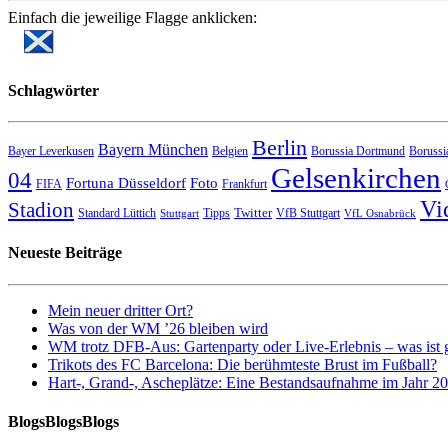
Einfach die jeweilige Flagge anklicken:
Schlagwörter
Berlin
Bayern München
Bayer Leverkusen
Belgien
Borussia Dortmund
Borussi
Gelsenkirchen
04
Fortuna Düsseldorf
Foto
FIFA
Frankfurt
Vi
Stadion
Twitter
Standard Lüttich
Tipps
VfB Stuttgart
Stuttgart
VfL Osnabrück
Neueste Beiträge
Mein neuer dritter Ort?
Was von der WM ’26 bleiben wird
WM trotz DFB-Aus: Gartenparty oder Live-Erlebnis – was ist 
Trikots des FC Barcelona: Die berühmteste Brust im Fußball?
Hart-, Grand-, Ascheplätze: Eine Bestandsaufnahme im Jahr 2
BlogsBlogsBlogs