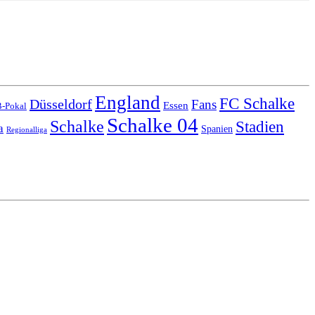
England
FC Schalke
Düsseldorf
Fans
Essen
-Pokal
Schalke 04
Schalke
Stadien
a
Spanien
Regionalliga