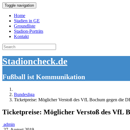
Toggle navigation
Home
Stadien in GE
Groundliste
Stadion-Porträts
Kontakt
Search
for:
Stadioncheck.de
Fußball ist Kommunikation
Bundesliga
Ticketpreise: Möglicher Verstoß des VfL Bochum gegen die D
Ticketpreise: Möglicher Verstoß des VfL 
admin
27. August 2019