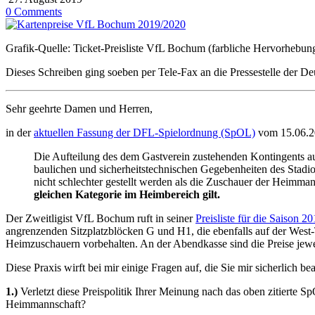
0 Comments
Grafik-Quelle: Ticket-Preisliste VfL Bochum (farbliche Hervorhebun
Dieses Schreiben ging soeben per Tele-Fax an die Pressestelle der 
Sehr geehrte Damen und Herren,
in der
aktuellen Fassung der DFL-Spielordnung (SpOL)
vom 15.06.201
Die Aufteilung des dem Gastverein zustehenden Kontingents auf 
baulichen und sicherheitstechnischen Gegebenheiten des Stadion
nicht schlechter gestellt werden als die Zuschauer der Heimma
gleichen Kategorie im Heimbereich gilt.
Der Zweitligist VfL Bochum ruft in seiner
Preisliste für die Saison 2
angrenzenden Sitzplatzblöcken G und H1, die ebenfalls auf der West
Heimzuschauern vorbehalten. An der Abendkasse sind die Preise jew
Diese Praxis wirft bei mir einige Fragen auf, die Sie mir sicherlich b
1.)
Verletzt diese Preispolitik Ihrer Meinung nach das oben zitierte S
Heimmannschaft?