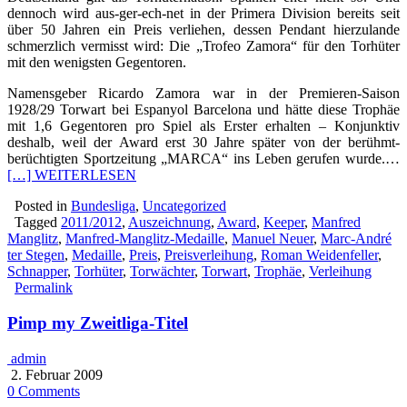
dennoch wird aus-ger-ech-net in der Primera Division bereits seit
über 50 Jahren ein Preis verliehen, dessen Pendant hierzulande
schmerzlich vermisst wird: Die „Trofeo Zamora“ für den Torhüter
mit den wenigsten Gegentoren.
Namensgeber Ricardo Zamora war in der Premieren-Saison
1928/29 Torwart bei Espanyol Barcelona und hätte diese Trophäe
mit 1,6 Gegentoren pro Spiel als Erster erhalten – Konjunktiv
deshalb, weil der Award erst 30 Jahre später von der berühmt-
berüchtigten Sportzeitung „MARCA“ ins Leben gerufen wurde.…
[…] WEITERLESEN
Posted in
Bundesliga
,
Uncategorized
Tagged
2011/2012
,
Auszeichnung
,
Award
,
Keeper
,
Manfred
Manglitz
,
Manfred-Manglitz-Medaille
,
Manuel Neuer
,
Marc-André
ter Stegen
,
Medaille
,
Preis
,
Preisverleihung
,
Roman Weidenfeller
,
Schnapper
,
Torhüter
,
Torwächter
,
Torwart
,
Trophäe
,
Verleihung
Permalink
Pimp my Zweitliga-Titel
admin
2. Februar 2009
0 Comments