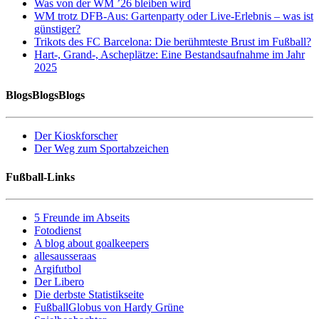
Was von der WM ’26 bleiben wird
WM trotz DFB-Aus: Gartenparty oder Live-Erlebnis – was ist
günstiger?
Trikots des FC Barcelona: Die berühmteste Brust im Fußball?
Hart-, Grand-, Ascheplätze: Eine Bestandsaufnahme im Jahr
2025
BlogsBlogsBlogs
Der Kioskforscher
Der Weg zum Sportabzeichen
Fußball-Links
5 Freunde im Abseits
Fotodienst
A blog about goalkeepers
allesausseraas
Argifutbol
Der Libero
Die derbste Statistikseite
FußballGlobus von Hardy Grüne