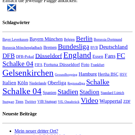
Einfach die jeweilige Flagge anklicken:
Schlagwörter
Berlin
Bayern München
Bayer Leverkusen
Belgien
Borussia Dortmund
Bundesliga
Deutschland
Bremen
Borussia Mönchengladbach
BVB
England
FC
DFB
Düsseldorf
Fans
Essen
DFB-Pokal
Schalke 04
Fortuna Düsseldorf
Foto
FIFA
Frankfurt
Gelsenkirchen
Hamburg
Hertha BSC
HSV
Groundhopping
Schalke
Italien
Köln
Oberliga
Niederlande
Regionalliga
Schalke 04
Stadien
Stadion
Spanien
Standard Lüttich
Video
Wuppertal
Twitter
ZDF
Tipps
VfB Stuttgart
Stuttgart
VfL Osnabrück
Neueste Beiträge
Mein neuer dritter Ort?