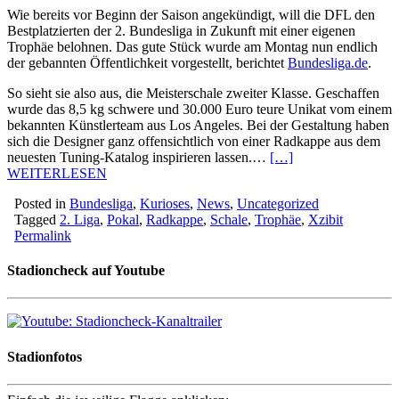
Wie bereits vor Beginn der Saison angekündigt, will die DFL den
Bestplatzierten der 2. Bundesliga in Zukunft mit einer eigenen
Trophäe belohnen. Das gute Stück wurde am Montag nun endlich
der gebannten Öffentlichkeit vorgestellt, berichtet
Bundesliga.de
.
So sieht sie also aus, die Meisterschale zweiter Klasse. Geschaffen
wurde das 8,5 kg schwere und 30.000 Euro teure Unikat vom einem
bekannten Künstlerteam aus Los Angeles. Bei der Gestaltung haben
sich die Designer ganz offensichtlich von einer Radkappe aus dem
neuesten Tuning-Katalog inspirieren lassen.…
[…]
WEITERLESEN
Posted in
Bundesliga
,
Kurioses
,
News
,
Uncategorized
Tagged
2. Liga
,
Pokal
,
Radkappe
,
Schale
,
Trophäe
,
Xzibit
Permalink
Stadioncheck auf Youtube
Stadionfotos