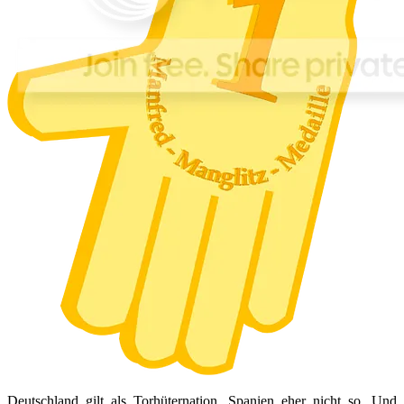
Deutschland gilt als Torhüternation. Spanien eher nicht so. Und