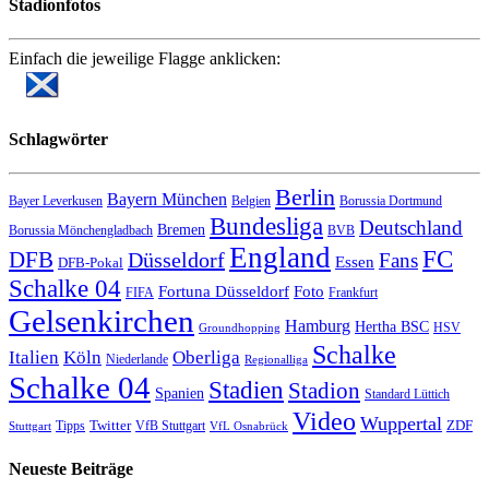
Stadionfotos
Einfach die jeweilige Flagge anklicken:
Schlagwörter
Berlin
Bayern München
Bayer Leverkusen
Belgien
Borussia Dortmund
Bundesliga
Deutschland
Bremen
Borussia Mönchengladbach
BVB
England
FC
DFB
Düsseldorf
Fans
Essen
DFB-Pokal
Schalke 04
Fortuna Düsseldorf
Foto
FIFA
Frankfurt
Gelsenkirchen
Hamburg
Hertha BSC
HSV
Groundhopping
Schalke
Italien
Köln
Oberliga
Niederlande
Regionalliga
Schalke 04
Stadien
Stadion
Spanien
Standard Lüttich
Video
Wuppertal
Twitter
ZDF
Tipps
VfB Stuttgart
Stuttgart
VfL Osnabrück
Neueste Beiträge