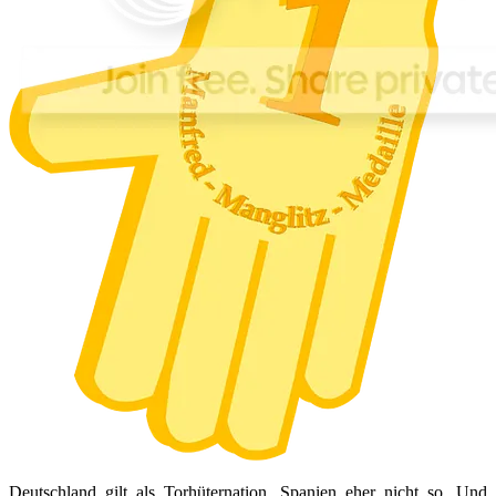
Deutschland gilt als Torhüternation. Spanien eher nicht so. Und