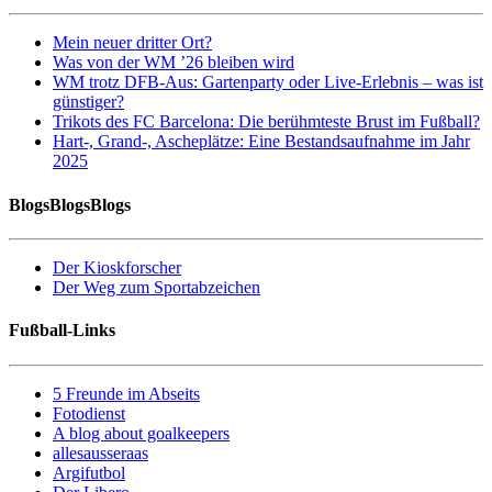
Mein neuer dritter Ort?
Was von der WM ’26 bleiben wird
WM trotz DFB-Aus: Gartenparty oder Live-Erlebnis – was ist
günstiger?
Trikots des FC Barcelona: Die berühmteste Brust im Fußball?
Hart-, Grand-, Ascheplätze: Eine Bestandsaufnahme im Jahr
2025
BlogsBlogsBlogs
Der Kioskforscher
Der Weg zum Sportabzeichen
Fußball-Links
5 Freunde im Abseits
Fotodienst
A blog about goalkeepers
allesausseraas
Argifutbol