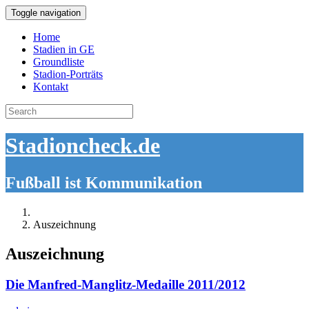
Toggle navigation
Home
Stadien in GE
Groundliste
Stadion-Porträts
Kontakt
Search
for:
Stadioncheck.de
Fußball ist Kommunikation
Auszeichnung
Auszeichnung
Die Manfred-Manglitz-Medaille 2011/2012