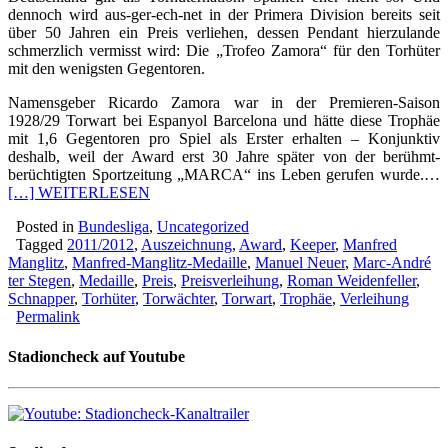
dennoch wird aus-ger-ech-net in der Primera Division bereits seit
über 50 Jahren ein Preis verliehen, dessen Pendant hierzulande
schmerzlich vermisst wird: Die „Trofeo Zamora“ für den Torhüter
mit den wenigsten Gegentoren.
Namensgeber Ricardo Zamora war in der Premieren-Saison
1928/29 Torwart bei Espanyol Barcelona und hätte diese Trophäe
mit 1,6 Gegentoren pro Spiel als Erster erhalten – Konjunktiv
deshalb, weil der Award erst 30 Jahre später von der berühmt-
berüchtigten Sportzeitung „MARCA“ ins Leben gerufen wurde.…
[…] WEITERLESEN
Posted in
Bundesliga
,
Uncategorized
Tagged
2011/2012
,
Auszeichnung
,
Award
,
Keeper
,
Manfred
Manglitz
,
Manfred-Manglitz-Medaille
,
Manuel Neuer
,
Marc-André
ter Stegen
,
Medaille
,
Preis
,
Preisverleihung
,
Roman Weidenfeller
,
Schnapper
,
Torhüter
,
Torwächter
,
Torwart
,
Trophäe
,
Verleihung
Permalink
Stadioncheck auf Youtube