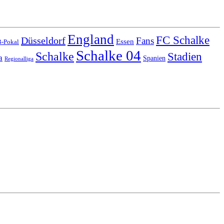
England
FC Schalke
Düsseldorf
Fans
Essen
-Pokal
Schalke 04
Schalke
Stadien
a
Spanien
Regionalliga