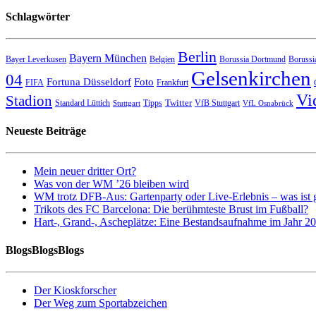
Schlagwörter
Berlin
Bayern München
Bayer Leverkusen
Belgien
Borussia Dortmund
Borussi
Gelsenkirchen
04
Fortuna Düsseldorf
Foto
FIFA
Frankfurt
Vi
Stadion
Twitter
Standard Lüttich
Tipps
VfB Stuttgart
Stuttgart
VfL Osnabrück
Neueste Beiträge
Mein neuer dritter Ort?
Was von der WM ’26 bleiben wird
WM trotz DFB-Aus: Gartenparty oder Live-Erlebnis – was ist 
Trikots des FC Barcelona: Die berühmteste Brust im Fußball?
Hart-, Grand-, Ascheplätze: Eine Bestandsaufnahme im Jahr 2
BlogsBlogsBlogs
Der Kioskforscher
Der Weg zum Sportabzeichen