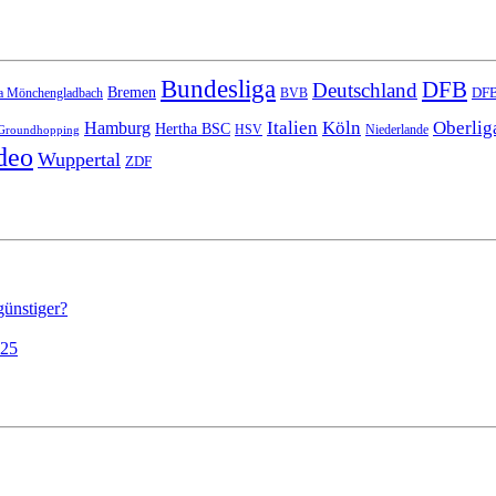
Bundesliga
DFB
Deutschland
Bremen
DFB
a Mönchengladbach
BVB
Italien
Köln
Oberlig
Hamburg
Hertha BSC
HSV
Niederlande
Groundhopping
deo
Wuppertal
ZDF
günstiger?
025