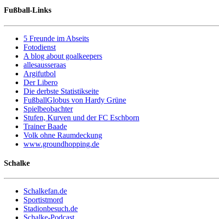
Fußball-Links
5 Freunde im Abseits
Fotodienst
A blog about goalkeepers
allesausseraas
Argifutbol
Der Libero
Die derbste Statistikseite
FußballGlobus von Hardy Grüne
Spielbeobachter
Stufen, Kurven und der FC Eschborn
Trainer Baade
Volk ohne Raumdeckung
www.groundhopping.de
Schalke
Schalkefan.de
Sportistmord
Stadionbesuch.de
Schalke-Podcast