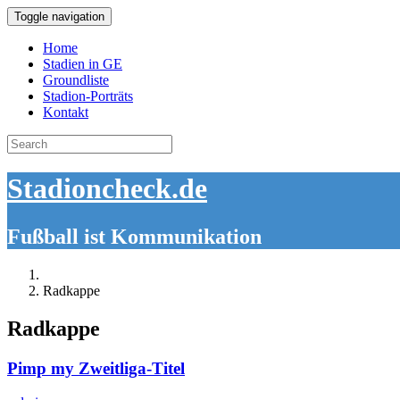
Toggle navigation
Home
Stadien in GE
Groundliste
Stadion-Porträts
Kontakt
Search
for:
Stadioncheck.de
Fußball ist Kommunikation
Radkappe
Radkappe
Pimp my Zweitliga-Titel