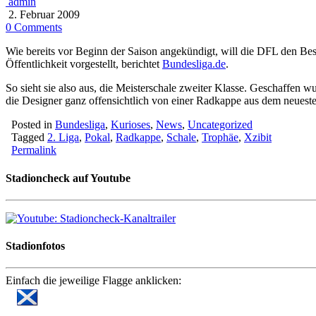
admin
2. Februar 2009
0 Comments
Wie bereits vor Beginn der Saison angekündigt, will die DFL den Be
Öffentlichkeit vorgestellt, berichtet
Bundesliga.de
.
So sieht sie also aus, die Meisterschale zweiter Klasse. Geschaffen
die Designer ganz offensichtlich von einer Radkappe aus dem neuest
Posted in
Bundesliga
,
Kurioses
,
News
,
Uncategorized
Tagged
2. Liga
,
Pokal
,
Radkappe
,
Schale
,
Trophäe
,
Xzibit
Permalink
Stadioncheck auf Youtube
Stadionfotos
Einfach die jeweilige Flagge anklicken: