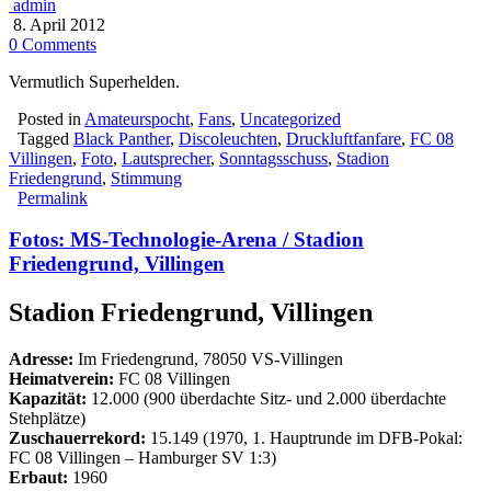
admin
8. April 2012
0 Comments
Vermutlich Superhelden.
Posted in
Amateurspocht
,
Fans
,
Uncategorized
Tagged
Black Panther
,
Discoleuchten
,
Druckluftfanfare
,
FC 08
Villingen
,
Foto
,
Lautsprecher
,
Sonntagsschuss
,
Stadion
Friedengrund
,
Stimmung
Permalink
Fotos: MS-Technologie-Arena / Stadion
Friedengrund, Villingen
Stadion Friedengrund, Villingen
Adresse:
Im Friedengrund, 78050 VS-Villingen
Heimatverein:
FC 08 Villingen
Kapazität:
12.000 (900 überdachte Sitz- und 2.000 überdachte
Stehplätze)
Zuschauerrekord:
15.149 (1970, 1. Hauptrunde im DFB-Pokal:
FC 08 Villingen – Hamburger SV 1:3)
Erbaut:
1960