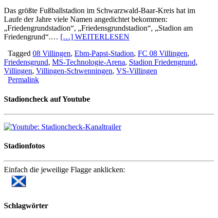
Das größte Fußballstadion im Schwarzwald-Baar-Kreis hat im
Laufe der Jahre viele Namen angedichtet bekommen:
„Friedengrundstadion“, „Friedensgrundstadion“, „Stadion am
Friedengrund“.…
[…] WEITERLESEN
Tagged
08 Villingen
,
Ebm-Papst-Stadion
,
FC 08 Villingen
,
Friedensgrund
,
MS-Technologie-Arena
,
Stadion Friedengrund
,
Villingen
,
Villingen-Schwenningen
,
VS-Villingen
Permalink
Stadioncheck auf Youtube
Stadionfotos
Einfach die jeweilige Flagge anklicken:
Schlagwörter