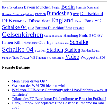
Berlin
Bayern München
Bayer Leverkusen
Belgien
Borussia Dortmund
Bundesliga
Deutschland
Bremen
Borussia Mönchengladbach
BVB
England
FC
DFB
Düsseldorf
Fans
Essen
DFB-Pokal
Schalke 04
Fortuna Düsseldorf
Foto
FIFA
Frankfurt
Gelsenkirchen
Hamburg
Hertha BSC
HSV
Groundhopping
Schalke
Italien
Köln
Oberliga
Niederlande
Regionalliga
Schalke 04
Stadien
Stadion
Spanien
Standard Lüttich
Video
Wuppertal
Twitter
ZDF
Tipps
VfB Stuttgart
Stuttgart
VfL Osnabrück
Neueste Beiträge
Mein neuer dritter Ort?
Was von der WM ’26 bleiben wird
WM trotz DFB-Aus: Gartenparty oder Live-Erlebnis – was ist
günstiger?
Trikots des FC Barcelona: Die berühmteste Brust im Fußball?
Hart-, Grand-, Ascheplätze: Eine Bestandsaufnahme im Jahr
2025