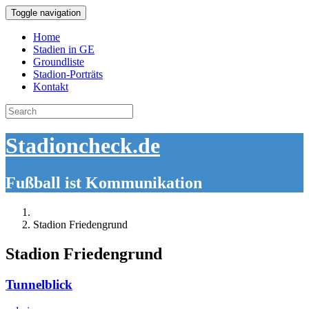
Toggle navigation
Home
Stadien in GE
Groundliste
Stadion-Porträts
Kontakt
Search
for:
Stadioncheck.de
Fußball ist Kommunikation
Stadion Friedengrund
Stadion Friedengrund
Tunnelblick