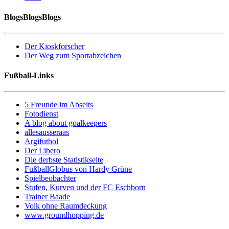
BlogsBlogsBlogs
Der Kioskforscher
Der Weg zum Sportabzeichen
Fußball-Links
5 Freunde im Abseits
Fotodienst
A blog about goalkeepers
allesausseraas
Argifutbol
Der Libero
Die derbste Statistikseite
FußballGlobus von Hardy Grüne
Spielbeobachter
Stufen, Kurven und der FC Eschborn
Trainer Baade
Volk ohne Raumdeckung
www.groundhopping.de