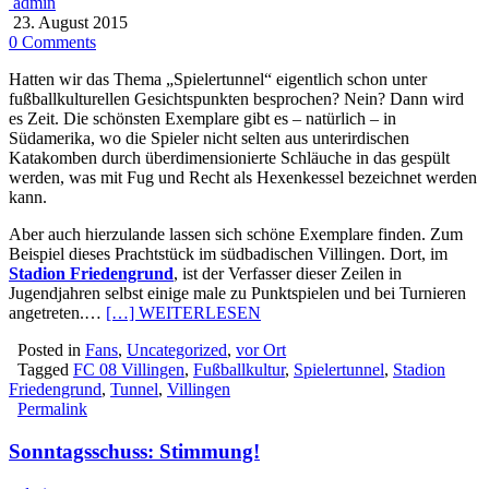
admin
23. August 2015
0 Comments
Hatten wir das Thema „Spielertunnel“ eigentlich schon unter
fußballkulturellen Gesichtspunkten besprochen? Nein? Dann wird
es Zeit. Die schönsten Exemplare gibt es – natürlich – in
Südamerika, wo die Spieler nicht selten aus unterirdischen
Katakomben durch überdimensionierte Schläuche in das gespült
werden, was mit Fug und Recht als Hexenkessel bezeichnet werden
kann.
Aber auch hierzulande lassen sich schöne Exemplare finden. Zum
Beispiel dieses Prachtstück im südbadischen Villingen. Dort, im
Stadion Friedengrund
, ist der Verfasser dieser Zeilen in
Jugendjahren selbst einige male zu Punktspielen und bei Turnieren
angetreten.…
[…] WEITERLESEN
Posted in
Fans
,
Uncategorized
,
vor Ort
Tagged
FC 08 Villingen
,
Fußballkultur
,
Spielertunnel
,
Stadion
Friedengrund
,
Tunnel
,
Villingen
Permalink
Sonntagsschuss: Stimmung!