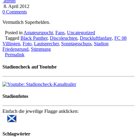
admin
8. April 2012
0 Comments
Vermutlich Superhelden.
Posted in
Amateurspocht
,
Fans
,
Uncategorized
Tagged
Black Panther
,
Discoleuchten
,
Druckluftfanfare
,
FC 08
Villingen
,
Foto
,
Lautsprecher
,
Sonntagsschuss
,
Stadion
Friedengrund
,
Stimmung
Permalink
Stadioncheck auf Youtube
Stadionfotos
Einfach die jeweilige Flagge anklicken:
Schlagwörter