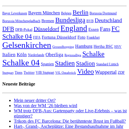
Berlin
Bayern München
Bayer Leverkusen
Belgien
Borussia Dortmund
Bundesliga
Deutschland
Bremen
Borussia Mönchengladbach
BVB
England
FC
DFB
Düsseldorf
Fans
Essen
DFB-Pokal
Schalke 04
Fortuna Düsseldorf
Foto
FIFA
Frankfurt
Gelsenkirchen
Hamburg
Hertha BSC
HSV
Groundhopping
Schalke
Italien
Köln
Oberliga
Niederlande
Regionalliga
Schalke 04
Stadien
Stadion
Spanien
Standard Lüttich
Video
Wuppertal
Twitter
ZDF
Tipps
VfB Stuttgart
Stuttgart
VfL Osnabrück
Neueste Beiträge
Mein neuer dritter Ort?
Was von der WM ’26 bleiben wird
WM trotz DFB-Aus: Gartenparty oder Live-Erlebnis – was ist
günstiger?
Trikots des FC Barcelona: Die berühmteste Brust im Fußball?
Hart-, Grand-, Ascheplätze: Eine Bestandsaufnahme im Jahr