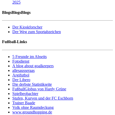
2025
BlogsBlogsBlogs
Der Kioskforscher
Der Weg zum Sportabzeichen
Fußball-Links
5 Freunde im Abseits
Fotodienst
A blog about goalkeepers
allesausseraas
Argifutbol
Der Libero
Die derbste Statistikseite
FußballGlobus von Hardy Grüne
Spielbeobachter
Stufen, Kurven und der FC Eschborn
Trainer Baade
Volk ohne Raumdeckung
www.groundhopping.de