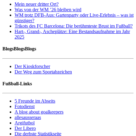
Mein neuer dritter Ort?
Was von der WM ’26 bleiben wird
WM trotz DFB-Aus: Gartenparty oder Live-Erlebnis – was ist
günstiger?
Trikots des FC Barcelona: Die berühmteste Brust im Fußball?
Hart-, Grand-, Ascheplätze: Eine Bestandsaufnahme im Jahr
2025
BlogsBlogsBlogs
Der Kioskforscher
Der Weg zum Sportabzeichen
Fußball-Links
5 Freunde im Abseits
Fotodienst
A blog about goalkeepers
allesausseraas
Argifutbol
Der Libero
Die derbste Statistikseite