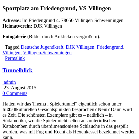
Sportplatz am Friedengrund, VS-Villingen
Adresse:
Im Friedengrund 4, 78050 Villingen-Schwenningen
Heimatverein:
DJK Villingen
Fotogalerie
(Bilder durch Anklicken vergrößern):
Tagged
Deutsche Jugendkraft
,
DJK Villingen
,
Friedengrund
,
Villingen
,
Villingen-Schwenningen
Permalink
Tunnelblick
admin
23. August 2015
0 Comments
Hatten wir das Thema „Spielertunnel“ eigentlich schon unter
fußballkulturellen Gesichtspunkten besprochen? Nein? Dann wird
es Zeit. Die schönsten Exemplare gibt es – natürlich – in
Südamerika, wo die Spieler nicht selten aus unterirdischen
Katakomben durch überdimensionierte Schläuche in das gespült
werden, was mit Fug und Recht als Hexenkessel bezeichnet werden
kann.