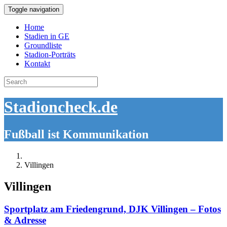
Toggle navigation
Home
Stadien in GE
Groundliste
Stadion-Porträts
Kontakt
Search
for:
Stadioncheck.de
Fußball ist Kommunikation
Villingen
Villingen
Sportplatz am Friedengrund, DJK Villingen – Fotos
& Adresse