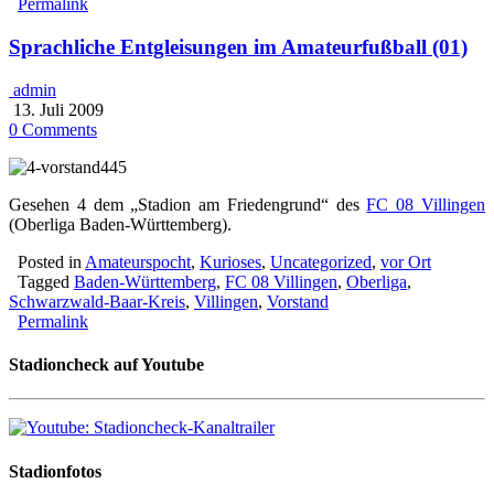
Permalink
Sprachliche Entgleisungen im Amateurfußball (01)
admin
13. Juli 2009
0 Comments
Gesehen 4 dem „Stadion am Friedengrund“ des
FC 08 Villingen
(Oberliga Baden-Württemberg).
Posted in
Amateurspocht
,
Kurioses
,
Uncategorized
,
vor Ort
Tagged
Baden-Württemberg
,
FC 08 Villingen
,
Oberliga
,
Schwarzwald-Baar-Kreis
,
Villingen
,
Vorstand
Permalink
Stadioncheck auf Youtube
Stadionfotos