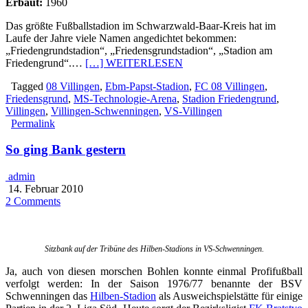
Erbaut:
1960
Das größte Fußballstadion im Schwarzwald-Baar-Kreis hat im
Laufe der Jahre viele Namen angedichtet bekommen:
„Friedengrundstadion“, „Friedensgrundstadion“, „Stadion am
Friedengrund“.…
[…] WEITERLESEN
Tagged
08 Villingen
,
Ebm-Papst-Stadion
,
FC 08 Villingen
,
Friedensgrund
,
MS-Technologie-Arena
,
Stadion Friedengrund
,
Villingen
,
Villingen-Schwenningen
,
VS-Villingen
Permalink
So ging Bank gestern
admin
14. Februar 2010
2 Comments
Sitzbank auf der Tribüne des Hilben-Stadions in VS-Schwenningen.
Ja, auch von diesen morschen Bohlen konnte einmal Profifußball
verfolgt werden: In der Saison 1976/77 benannte der BSV
Schwenningen das
Hilben-Stadion
als Ausweichspielstätte für einige