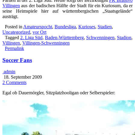
Partien in der 2. Liga Süd. Heute sorgt der Bezirksligist
FK Bratstvo
Villingen
aus der badischen Hälfte der Stadt für ein Kuriosum, da er
seine Heimspiele hier auf württembergischen „Staatsgelände“
austrägt.
Posted in
Amateurspocht
,
Bundesliga
,
Kurioses
,
Stadien
,
Uncategorized
,
vor Ort
Tagged
2. Liga Süd
,
Baden-Württemberg
,
Schwenningen
,
Stadion
,
Villingen
,
Villingen-Schwenningen
Permalink
Soccer Fans
admin
18. September 2009
2 Comments
Egal ob Dauernörgler, Sitzplatzhooligan oder Selberspieler: