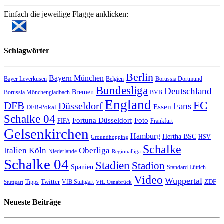
Einfach die jeweilige Flagge anklicken:
Schlagwörter
Berlin
Bayern München
Bayer Leverkusen
Belgien
Borussia Dortmund
Bundesliga
Deutschland
Bremen
Borussia Mönchengladbach
BVB
England
FC
DFB
Düsseldorf
Fans
Essen
DFB-Pokal
Schalke 04
Fortuna Düsseldorf
Foto
FIFA
Frankfurt
Gelsenkirchen
Hamburg
Hertha BSC
HSV
Groundhopping
Schalke
Italien
Köln
Oberliga
Niederlande
Regionalliga
Schalke 04
Stadien
Stadion
Spanien
Standard Lüttich
Video
Wuppertal
Twitter
ZDF
Tipps
VfB Stuttgart
Stuttgart
VfL Osnabrück
Neueste Beiträge