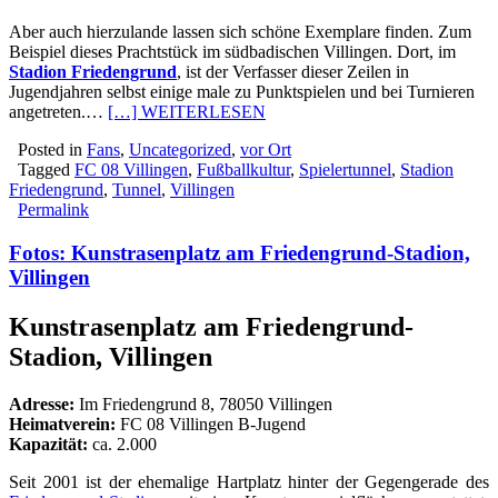
Aber auch hierzulande lassen sich schöne Exemplare finden. Zum
Beispiel dieses Prachtstück im südbadischen Villingen. Dort, im
Stadion Friedengrund
, ist der Verfasser dieser Zeilen in
Jugendjahren selbst einige male zu Punktspielen und bei Turnieren
angetreten.…
[…] WEITERLESEN
Posted in
Fans
,
Uncategorized
,
vor Ort
Tagged
FC 08 Villingen
,
Fußballkultur
,
Spielertunnel
,
Stadion
Friedengrund
,
Tunnel
,
Villingen
Permalink
Fotos: Kunstrasenplatz am Friedengrund-Stadion,
Villingen
Kunstrasenplatz am Friedengrund-
Stadion, Villingen
Adresse:
Im Friedengrund 8, 78050 Villingen
Heimatverein:
FC 08 Villingen B-Jugend
Kapazität:
ca. 2.000
Seit 2001 ist der ehemalige Hartplatz hinter der Gegengerade des