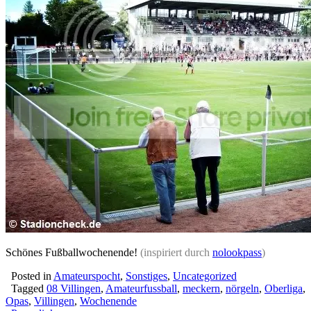
Schönes Fußballwochenende!
(
inspiriert durch
nolookpass
)
Posted in
Amateurspocht
,
Sonstiges
,
Uncategorized
Tagged
08 Villingen
,
Amateurfussball
,
meckern
,
nörgeln
,
Oberliga
,
Opas
,
Villingen
,
Wochenende