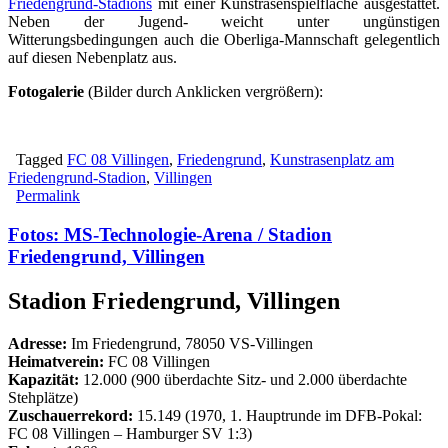
Friedengrund-Stadions
mit einer Kunstrasenspielfläche ausgestattet.
Neben der Jugend- weicht unter ungünstigen
Witterungsbedingungen auch die Oberliga-Mannschaft gelegentlich
auf diesen Nebenplatz aus.
Fotogalerie
(Bilder durch Anklicken vergrößern):
Tagged
FC 08 Villingen
,
Friedengrund
,
Kunstrasenplatz am
Friedengrund-Stadion
,
Villingen
Permalink
Fotos: MS-Technologie-Arena / Stadion
Friedengrund, Villingen
Stadion Friedengrund, Villingen
Adresse:
Im Friedengrund, 78050 VS-Villingen
Heimatverein:
FC 08 Villingen
Kapazität:
12.000 (900 überdachte Sitz- und 2.000 überdachte
Stehplätze)
Zuschauerrekord:
15.149 (1970, 1. Hauptrunde im DFB-Pokal:
FC 08 Villingen – Hamburger SV 1:3)