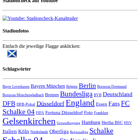
Stadioncheck auf Youtube
Stadionfotos
Einfach die jeweilige Flagge anklicken:
Schlagwörter
Berlin
Bayern München
Bayer Leverkusen
Belgien
Borussia Dortmund
Bundesliga
Deutschland
Bremen
Borussia Mönchengladbach
BVB
England
FC
DFB
Düsseldorf
Fans
Essen
DFB-Pokal
Schalke 04
Fortuna Düsseldorf
Foto
FIFA
Frankfurt
Gelsenkirchen
Hamburg
Hertha BSC
HSV
Groundhopping
Schalke
Italien
Köln
Oberliga
Niederlande
Regionalliga