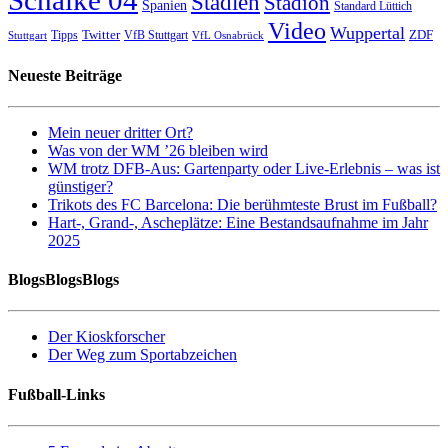
Schalke 04
Stadien
Stadion
Spanien
Standard Lüttich
Video
Wuppertal
Twitter
ZDF
Tipps
VfB Stuttgart
Stuttgart
VfL Osnabrück
Neueste Beiträge
Mein neuer dritter Ort?
Was von der WM ’26 bleiben wird
WM trotz DFB-Aus: Gartenparty oder Live-Erlebnis – was ist
günstiger?
Trikots des FC Barcelona: Die berühmteste Brust im Fußball?
Hart-, Grand-, Ascheplätze: Eine Bestandsaufnahme im Jahr
2025
BlogsBlogsBlogs
Der Kioskforscher
Der Weg zum Sportabzeichen
Fußball-Links