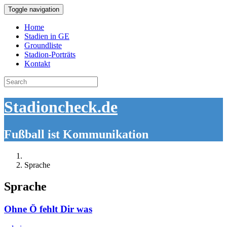
Toggle navigation
Home
Stadien in GE
Groundliste
Stadion-Porträts
Kontakt
Search
for:
Stadioncheck.de
Fußball ist Kommunikation
Sprache
Sprache
Ohne Ö fehlt Dir was