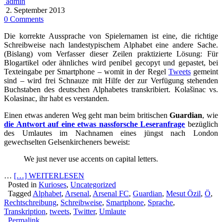
admin
2. September 2013
0 Comments
Die korrekte Aussprache von Spielernamen ist eine, die richtige
Schreibweise nach landestypischem Alphabet eine andere Sache.
(Bislang) vom Verfasser dieser Zeilen praktizierte Lösung: Für
Blogartikel oder ähnliches wird penibel gecopyt und gepastet, bei
Texteingabe per Smartphone – womit in der Regel
Tweets
gemeint
sind – wird frei Schnauze mit Hilfe der zur Verfügung stehenden
Buchstaben des deutschen Alphabetes transkribiert. Kolašinac vs.
Kolasinac, ihr habt es verstanden.
Einen etwas anderen Weg geht man beim britischen
Guardian
, wie
die Antwort auf eine etwas nassforsche Leseranfrage
bezüglich
des Umlautes im Nachnamen eines jüngst nach London
gewechselten Gelsenkircheners beweist:
We just never use accents on capital letters.
…
[…] WEITERLESEN
Posted in
Kurioses
,
Uncategorized
Tagged
Alphabet
,
Arsenal
,
Arsenal FC
,
Guardian
,
Mesut Özil
,
Ö
,
Rechtschreibung
,
Schreibweise
,
Smartphone
,
Sprache
,
Transkription
,
tweets
,
Twitter
,
Umlaute
Permalink