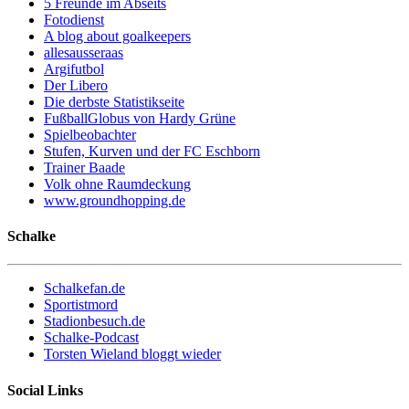
5 Freunde im Abseits
Fotodienst
A blog about goalkeepers
allesausseraas
Argifutbol
Der Libero
Die derbste Statistikseite
FußballGlobus von Hardy Grüne
Spielbeobachter
Stufen, Kurven und der FC Eschborn
Trainer Baade
Volk ohne Raumdeckung
www.groundhopping.de
Schalke
Schalkefan.de
Sportistmord
Stadionbesuch.de
Schalke-Podcast
Torsten Wieland bloggt wieder
Social Links