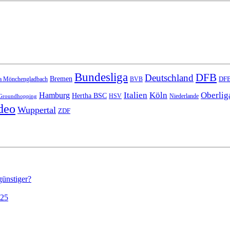
Bundesliga
DFB
Deutschland
Bremen
DFB
a Mönchengladbach
BVB
Italien
Köln
Oberlig
Hamburg
Hertha BSC
HSV
Niederlande
Groundhopping
deo
Wuppertal
ZDF
günstiger?
025