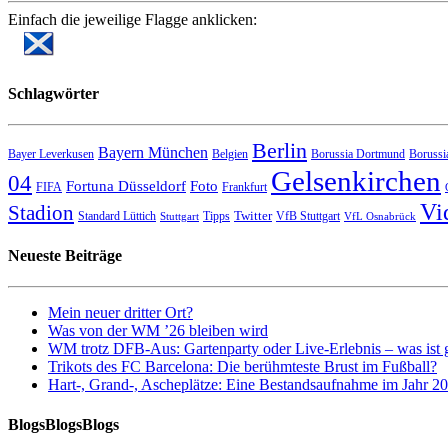
Einfach die jeweilige Flagge anklicken:
Schlagwörter
Berlin
Bayern München
Bayer Leverkusen
Belgien
Borussia Dortmund
Borussi
Gelsenkirchen
04
Fortuna Düsseldorf
Foto
FIFA
Frankfurt
Vi
Stadion
Twitter
Standard Lüttich
Tipps
VfB Stuttgart
Stuttgart
VfL Osnabrück
Neueste Beiträge
Mein neuer dritter Ort?
Was von der WM ’26 bleiben wird
WM trotz DFB-Aus: Gartenparty oder Live-Erlebnis – was ist 
Trikots des FC Barcelona: Die berühmteste Brust im Fußball?
Hart-, Grand-, Ascheplätze: Eine Bestandsaufnahme im Jahr 2
BlogsBlogsBlogs