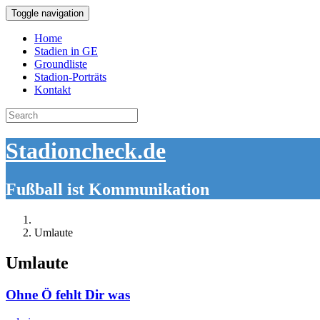
Toggle navigation
Home
Stadien in GE
Groundliste
Stadion-Porträts
Kontakt
Search
for:
Stadioncheck.de
Fußball ist Kommunikation
Umlaute
Umlaute
Ohne Ö fehlt Dir was