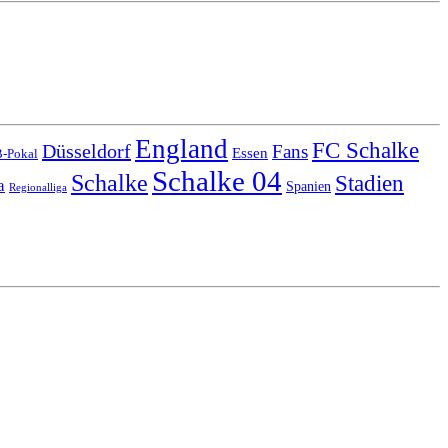
England
FC Schalke
Düsseldorf
Fans
Essen
-Pokal
Schalke 04
Schalke
Stadien
a
Spanien
Regionalliga