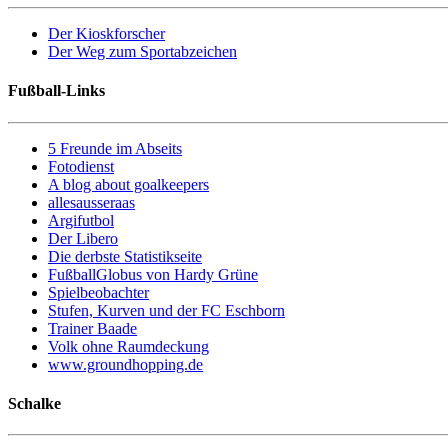
Der Kioskforscher
Der Weg zum Sportabzeichen
Fußball-Links
5 Freunde im Abseits
Fotodienst
A blog about goalkeepers
allesausseraas
Argifutbol
Der Libero
Die derbste Statistikseite
FußballGlobus von Hardy Grüne
Spielbeobachter
Stufen, Kurven und der FC Eschborn
Trainer Baade
Volk ohne Raumdeckung
www.groundhopping.de
Schalke