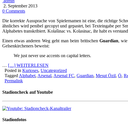
admin
2. September 2013
0 Comments
Die korrekte Aussprache von Spielernamen ist eine, die richtige Sch
ähnliches wird penibel gecopyt und gepastet, bei Texteingabe per S
Alphabetes transkribiert. Kolašinac vs. Kolasinac, ihr habt es verstan
Einen etwas anderen Weg geht man beim britischen
Guardian
, wi
Gelsenkircheners beweist:
We just never use accents on capital letters.
…
[…] WEITERLESEN
Posted in
Kurioses
,
Uncategorized
Tagged
Alphabet
,
Arsenal
,
Arsenal FC
,
Guardian
,
Mesut Özil
,
Ö
,
Re
Permalink
Stadioncheck auf Youtube
Stadionfotos