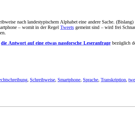
reibweise nach landestypischem Alphabet eine andere Sache. (Bislang) v
martphone – womit in der Regel
Tweets
gemeint sind – wird frei Schna
den.
e
die Antwort auf eine etwas nassforsche Leseranfrage
bezüglich d
chtschreibung
,
Schreibweise
,
Smartphone
,
Sprache
,
Transkription
,
twe