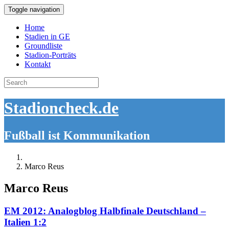
Toggle navigation
Home
Stadien in GE
Groundliste
Stadion-Porträts
Kontakt
Search
for:
Stadioncheck.de
Fußball ist Kommunikation
Marco Reus
Marco Reus
EM 2012: Analogblog Halbfinale Deutschland –
Italien 1:2