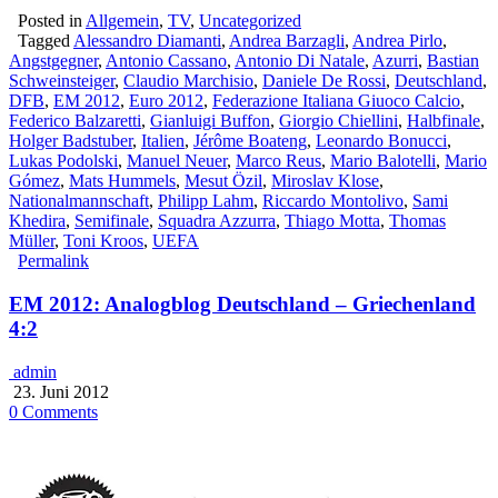
Posted in
Allgemein
,
TV
,
Uncategorized
Tagged
Alessandro Diamanti
,
Andrea Barzagli
,
Andrea Pirlo
,
Angstgegner
,
Antonio Cassano
,
Antonio Di Natale
,
Azurri
,
Bastian
Schweinsteiger
,
Claudio Marchisio
,
Daniele De Rossi
,
Deutschland
,
DFB
,
EM 2012
,
Euro 2012
,
Federazione Italiana Giuoco Calcio
,
Federico Balzaretti
,
Gianluigi Buffon
,
Giorgio Chiellini
,
Halbfinale
,
Holger Badstuber
,
Italien
,
Jérôme Boateng
,
Leonardo Bonucci
,
Lukas Podolski
,
Manuel Neuer
,
Marco Reus
,
Mario Balotelli
,
Mario
Gómez
,
Mats Hummels
,
Mesut Özil
,
Miroslav Klose
,
Nationalmannschaft
,
Philipp Lahm
,
Riccardo Montolivo
,
Sami
Khedira
,
Semifinale
,
Squadra Azzurra
,
Thiago Motta
,
Thomas
Müller
,
Toni Kroos
,
UEFA
Permalink
EM 2012: Analogblog Deutschland – Griechenland
4:2
admin
23. Juni 2012
0 Comments