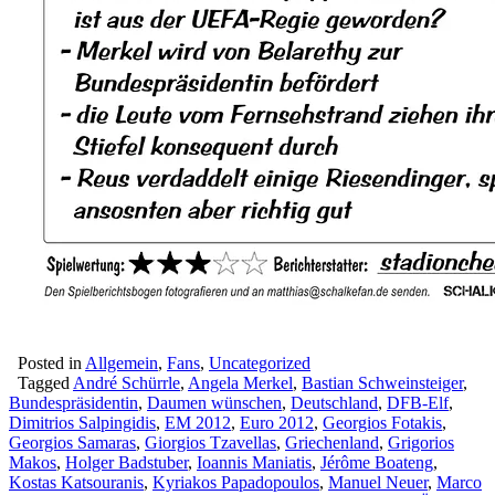
Posted in
Allgemein
,
Fans
,
Uncategorized
Tagged
André Schürrle
,
Angela Merkel
,
Bastian Schweinsteiger
,
Bundespräsidentin
,
Daumen wünschen
,
Deutschland
,
DFB-Elf
,
Dimitrios Salpingidis
,
EM 2012
,
Euro 2012
,
Georgios Fotakis
,
Georgios Samaras
,
Giorgios Tzavellas
,
Griechenland
,
Grigorios
Makos
,
Holger Badstuber
,
Ioannis Maniatis
,
Jérôme Boateng
,
Kostas Katsouranis
,
Kyriakos Papadopoulos
,
Manuel Neuer
,
Marco