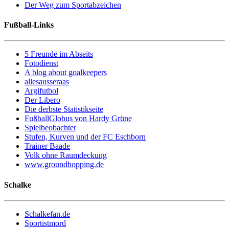
Der Weg zum Sportabzeichen
Fußball-Links
5 Freunde im Abseits
Fotodienst
A blog about goalkeepers
allesausseraas
Argifutbol
Der Libero
Die derbste Statistikseite
FußballGlobus von Hardy Grüne
Spielbeobachter
Stufen, Kurven und der FC Eschborn
Trainer Baade
Volk ohne Raumdeckung
www.groundhopping.de
Schalke
Schalkefan.de
Sportistmord