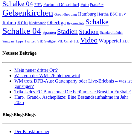
Schalke 04
Fortuna Düsseldorf
Foto
FIFA
Frankfurt
Gelsenkirchen
Hamburg
Hertha BSC
HSV
Groundhopping
Schalke
Italien
Köln
Oberliga
Niederlande
Regionalliga
Schalke 04
Stadien
Stadion
Spanien
Standard Lüttich
Video
Wuppertal
Twitter
ZDF
Tipps
VfB Stuttgart
Stuttgart
VfL Osnabrück
Neueste Beiträge
Mein neuer dritter Ort?
Was von der WM ’26 bleiben wird
WM trotz DFB-Aus: Gartenparty oder Live-Erlebnis – was ist
günstiger?
Trikots des FC Barcelona: Die berühmteste Brust im Fußball?
Hart-, Grand-, Ascheplätze: Eine Bestandsaufnahme im Jahr
2025
BlogsBlogsBlogs
Der Kioskforscher