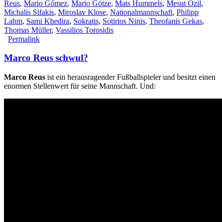
Reus
,
Mario Gómez
,
Mario Götze
,
Mats Hummels
,
Mesut Özil
,
Michalis Sifakis
,
Miroslav Klose
,
Nationalmannschaft
,
Philipp
Lahm
,
Sami Khedira
,
Sokratis
,
Sotirios Ninis
,
Theofanis Gekas
,
Thomas Müller
,
Vassilios Torosidis
Permalink
Marco Reus schwul?
Marco Reus
ist ein herausragender Fußballspieler und besitzt einen
enormen Stellenwert für seine Mannschaft. Und: