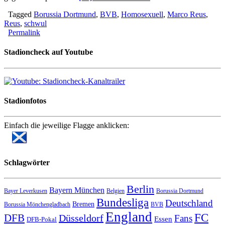
Tagged
Borussia Dortmund
,
BVB
,
Homosexuell
,
Marco Reus
,
Reus
,
schwul
Permalink
Stadioncheck auf Youtube
Stadionfotos
Einfach die jeweilige Flagge anklicken:
Schlagwörter
Berlin
Bayern München
Bayer Leverkusen
Belgien
Borussia Dortmund
Bundesliga
Deutschland
Bremen
Borussia Mönchengladbach
BVB
England
FC
DFB
Düsseldorf
Fans
Essen
DFB-Pokal