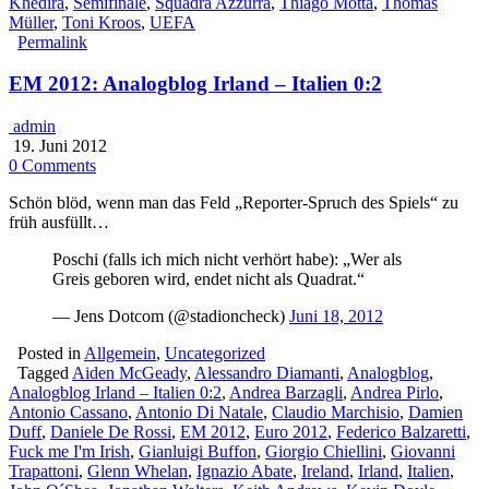
Khedira
,
Semifinale
,
Squadra Azzurra
,
Thiago Motta
,
Thomas
Müller
,
Toni Kroos
,
UEFA
Permalink
EM 2012: Analogblog Irland – Italien 0:2
admin
19. Juni 2012
0 Comments
Schön blöd, wenn man das Feld „Reporter-Spruch des Spiels“ zu
früh ausfüllt…
Poschi (falls ich mich nicht verhört habe): „Wer als
Greis geboren wird, endet nicht als Quadrat.“
— Jens Dotcom (@stadioncheck)
Juni 18, 2012
Posted in
Allgemein
,
Uncategorized
Tagged
Aiden McGeady
,
Alessandro Diamanti
,
Analogblog
,
Analogblog Irland – Italien 0:2
,
Andrea Barzagli
,
Andrea Pirlo
,
Antonio Cassano
,
Antonio Di Natale
,
Claudio Marchisio
,
Damien
Duff
,
Daniele De Rossi
,
EM 2012
,
Euro 2012
,
Federico Balzaretti
,
Fuck me I'm Irish
,
Gianluigi Buffon
,
Giorgio Chiellini
,
Giovanni
Trapattoni
,
Glenn Whelan
,
Ignazio Abate
,
Ireland
,
Irland
,
Italien
,