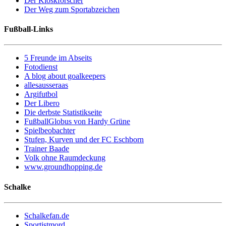
Der Kioskforscher
Der Weg zum Sportabzeichen
Fußball-Links
5 Freunde im Abseits
Fotodienst
A blog about goalkeepers
allesausseraas
Argifutbol
Der Libero
Die derbste Statistikseite
FußballGlobus von Hardy Grüne
Spielbeobachter
Stufen, Kurven und der FC Eschborn
Trainer Baade
Volk ohne Raumdeckung
www.groundhopping.de
Schalke
Schalkefan.de
Sportistmord