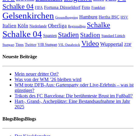
Schalke 04
Fortuna Düsseldorf
Foto
FIFA
Frankfurt
Gelsenkirchen
Hamburg
Hertha BSC
HSV
Groundhopping
Schalke
Italien
Köln
Oberliga
Niederlande
Regionalliga
Schalke 04
Stadien
Stadion
Spanien
Standard Lüttich
Video
Wuppertal
Twitter
ZDF
Tipps
VfB Stuttgart
Stuttgart
VfL Osnabrück
Neueste Beiträge
Mein neuer dritter Ort?
Was von der WM ’26 bleiben wird
WM trotz DFB-Aus: Gartenparty oder Live-Erlebnis – was ist
günstiger?
Trikots des FC Barcelona: Die berühmteste Brust im Fußball?
Hart-, Grand-, Ascheplätze: Eine Bestandsaufnahme im Jahr
2025
BlogsBlogsBlogs