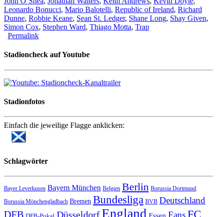
John O´Shea
,
Jonathan Walters
,
Keith Andrews
,
Kevin Doyle
,
Leonardo Bonucci
,
Mario Balotelli
,
Republic of Ireland
,
Richard
Dunne
,
Robbie Keane
,
Sean St. Ledger
,
Shane Long
,
Shay Given
,
Simon Cox
,
Stephen Ward
,
Thiago Motta
,
Trap
Permalink
Stadioncheck auf Youtube
Stadionfotos
Einfach die jeweilige Flagge anklicken:
Schlagwörter
Berlin
Bayern München
Bayer Leverkusen
Belgien
Borussia Dortmund
Bundesliga
Deutschland
Bremen
Borussia Mönchengladbach
BVB
England
FC
DFB
Düsseldorf
Fans
Essen
DFB-Pokal