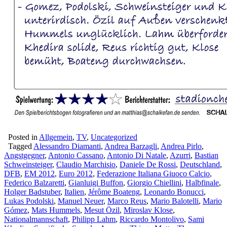
Posted in
Allgemein
,
TV
,
Uncategorized
Tagged
Alessandro Diamanti
,
Andrea Barzagli
,
Andrea Pirlo
,
Angstgegner
,
Antonio Cassano
,
Antonio Di Natale
,
Azurri
,
Bastian
Schweinsteiger
,
Claudio Marchisio
,
Daniele De Rossi
,
Deutschland
,
DFB
,
EM 2012
,
Euro 2012
,
Federazione Italiana Giuoco Calcio
,
Federico Balzaretti
,
Gianluigi Buffon
,
Giorgio Chiellini
,
Halbfinale
,
Holger Badstuber
,
Italien
,
Jérôme Boateng
,
Leonardo Bonucci
,
Lukas Podolski
,
Manuel Neuer
,
Marco Reus
,
Mario Balotelli
,
Mario
Gómez
,
Mats Hummels
,
Mesut Özil
,
Miroslav Klose
,
Nationalmannschaft
,
Philipp Lahm
,
Riccardo Montolivo
,
Sami