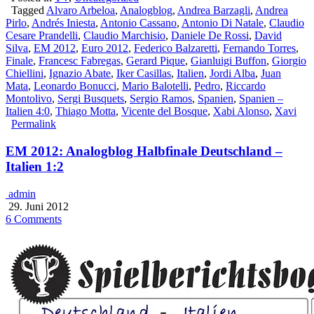
Tagged
Alvaro Arbeloa
,
Analogblog
,
Andrea Barzagli
,
Andrea
Pirlo
,
Andrés Iniesta
,
Antonio Cassano
,
Antonio Di Natale
,
Claudio
Cesare Prandelli
,
Claudio Marchisio
,
Daniele De Rossi
,
David
Silva
,
EM 2012
,
Euro 2012
,
Federico Balzaretti
,
Fernando Torres
,
Finale
,
Francesc Fabregas
,
Gerard Pique
,
Gianluigi Buffon
,
Giorgio
Chiellini
,
Ignazio Abate
,
Iker Casillas
,
Italien
,
Jordi Alba
,
Juan
Mata
,
Leonardo Bonucci
,
Mario Balotelli
,
Pedro
,
Riccardo
Montolivo
,
Sergi Busquets
,
Sergio Ramos
,
Spanien
,
Spanien –
Italien 4:0
,
Thiago Motta
,
Vicente del Bosque
,
Xabi Alonso
,
Xavi
Permalink
EM 2012: Analogblog Halbfinale Deutschland –
Italien 1:2
admin
29. Juni 2012
6 Comments