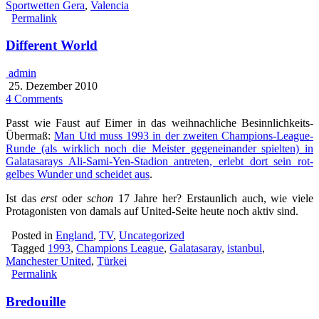
Sportwetten Gera
,
Valencia
Permalink
Different World
admin
25. Dezember 2010
4 Comments
Passt wie Faust auf Eimer in das weihnachliche Besinnlichkeits-
Übermaß:
Man Utd muss 1993 in der zweiten Champions-League-
Runde (als wirklich noch die Meister gegeneinander spielten) in
Galatasarays Ali-Sami-Yen-Stadion antreten, erlebt dort sein rot-
gelbes Wunder und scheidet aus
.
Ist das
erst
oder
schon
17 Jahre her? Erstaunlich auch, wie viele
Protagonisten von damals auf United-Seite heute noch aktiv sind.
Posted in
England
,
TV
,
Uncategorized
Tagged
1993
,
Champions League
,
Galatasaray
,
istanbul
,
Manchester United
,
Türkei
Permalink
Bredouille