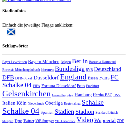
Stadionfotos
Einfach die jeweilige Flagge anklicken:
Schlagwörter
Berlin
Bayern München
Bayer Leverkusen
Belgien
Borussia Dortmund
Bundesliga
Deutschland
Bremen
Borussia Mönchengladbach
BVB
England
FC
DFB
Düsseldorf
Fans
Essen
DFB-Pokal
Schalke 04
Fortuna Düsseldorf
Foto
FIFA
Frankfurt
Gelsenkirchen
Hamburg
Hertha BSC
HSV
Groundhopping
Schalke
Italien
Köln
Oberliga
Niederlande
Regionalliga
Schalke 04
Stadien
Stadion
Spanien
Standard Lüttich
Video
Wuppertal
Twitter
ZDF
Tipps
VfB Stuttgart
Stuttgart
VfL Osnabrück