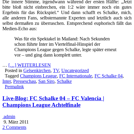
Die innere Stimme, irgendwann während der ersten Hälfte: „Jetzt
bitte bloß nicht einbrechen, ein 1:2 wäre immer noch ein gutes
Ergebnis für das Rückspiel.“ Und dann schafft es Schalke, mich,
alle anderen Fans, selbsternannte Experten und letztlich auch sich
selbst dermaßen zu überraschen. Entsprechend euphorisch fällt das
Medien-Echo aus:
Was für ein Spektakel in Mailand: Nach Sekunden
schon führte Inter im Viertelfinal-Hinspiel der
Champions League gegen Schalke, legte später erneut
vor – und ging dann komplett unter.
…
[…] WEITERLESEN
Posted in
Gelsenkirchen
,
TV
,
Uncategorized
Tagged
Champions League
,
FC Internationale
,
FC Schalke 04
,
Inter
,
Presseschau
,
San Siro
,
Schalke
Permalink
Live-Blog: FC Schalke 04 – FC Valencia |
Champions League Achtelfinale
admin
9. März 2011
2 Comments