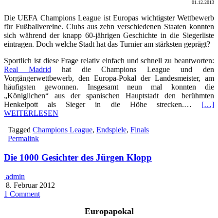
01.12.2013
Die UEFA Champions League ist Europas wichtigster Wettbewerb
für Fußballvereine. Clubs aus zehn verschiedenen Staaten konnten
sich während der knapp 60-jährigen Geschichte in die Siegerliste
eintragen. Doch welche Stadt hat das Turnier am stärksten geprägt?
Sportlich ist diese Frage relativ einfach und schnell zu beantworten:
Real Madrid
hat die Champions League und den
Vorgängerwettbewerb, den Europa-Pokal der Landesmeister, am
häufigsten gewonnen. Insgesamt neun mal konnten die
„Königlichen“ aus der spanischen Hauptstadt den berühmten
Henkelpott als Sieger in die Höhe strecken.…
[…]
WEITERLESEN
Tagged
Champions League
,
Endspiele
,
Finals
Permalink
Die 1000 Gesichter des Jürgen Klopp
admin
8. Februar 2012
1 Comment
Europapokal