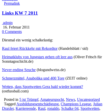
Permalink
Links KW 7 2011
admin
16. Februar 2011
0 Comments
Diesmal ein wenig schalkelastig:
Raul feiert Rückkehr mit Rekordtor
(Handelsblatt / sid)
Heimatklubs von Jungstars gehen oft leer aus
(Oliver Fritsch für
Sonntagsschicht.de)
Never ending Seuche
(blogundweiss.de)
Schmerzmittel, Anabolika und 400 Tore
(ZEIT online)
Wetten, dass Sportwetten Gera bald wieder kommt?
(ostfussball.com)
Posted in
5 ist Trümpf
,
Amateurspocht
,
News
,
Uncategorized
Tagged
Ausbildungsentschädigung
,
Champions League
,
Julian
Draxler
,
Karriereende
,
Raul
,
ronaldo
,
Schalke 04
,
Sportwetten
,