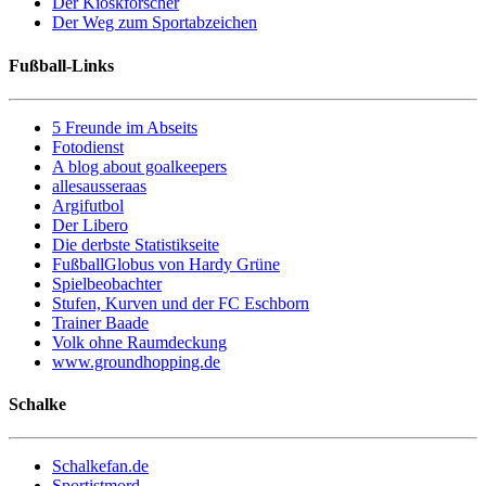
Der Kioskforscher
Der Weg zum Sportabzeichen
Fußball-Links
5 Freunde im Abseits
Fotodienst
A blog about goalkeepers
allesausseraas
Argifutbol
Der Libero
Die derbste Statistikseite
FußballGlobus von Hardy Grüne
Spielbeobachter
Stufen, Kurven und der FC Eschborn
Trainer Baade
Volk ohne Raumdeckung
www.groundhopping.de
Schalke
Schalkefan.de
Sportistmord