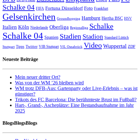
Schalke 04
Fortuna Düsseldorf
Foto
FIFA
Frankfurt
Gelsenkirchen
Hamburg
Hertha BSC
HSV
Groundhopping
Schalke
Italien
Köln
Oberliga
Niederlande
Regionalliga
Schalke 04
Stadien
Stadion
Spanien
Standard Lüttich
Video
Wuppertal
Twitter
ZDF
Tipps
VfB Stuttgart
Stuttgart
VfL Osnabrück
Neueste Beiträge
Mein neuer dritter Ort?
Was von der WM ’26 bleiben wird
WM trotz DFB-Aus: Gartenparty oder Live-Erlebnis – was ist
günstiger?
Trikots des FC Barcelona: Die berühmteste Brust im Fußball?
Hart-, Grand-, Ascheplätze: Eine Bestandsaufnahme im Jahr
2025
BlogsBlogsBlogs