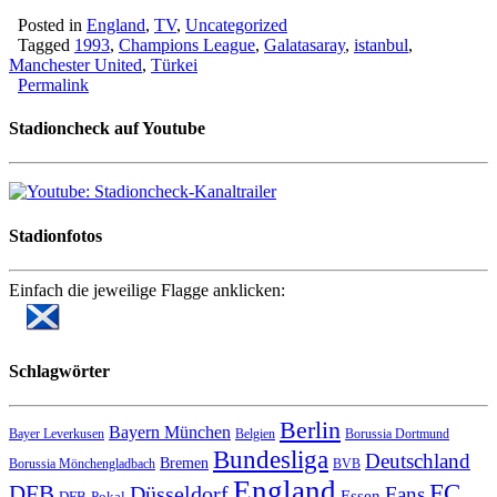
Posted in
England
,
TV
,
Uncategorized
Tagged
1993
,
Champions League
,
Galatasaray
,
istanbul
,
Manchester United
,
Türkei
Permalink
Stadioncheck auf Youtube
Stadionfotos
Einfach die jeweilige Flagge anklicken:
Schlagwörter
Berlin
Bayern München
Bayer Leverkusen
Belgien
Borussia Dortmund
Bundesliga
Deutschland
Bremen
Borussia Mönchengladbach
BVB
England
FC
DFB
Düsseldorf
Fans
Essen
DFB-Pokal