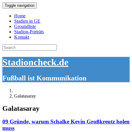
Toggle navigation
Home
Stadien in GE
Groundliste
Stadion-Porträts
Kontakt
Search
for:
Stadioncheck.de
Fußball ist Kommunikation
Galatasaray
Galatasaray
09 Gründe, warum Schalke Kevin Großkreutz holen
muss