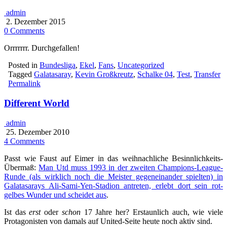
admin
2. Dezember 2015
0 Comments
Orrrrrrr. Durchgefallen!
Posted in
Bundesliga
,
Ekel
,
Fans
,
Uncategorized
Tagged
Galatasaray
,
Kevin Großkreutz
,
Schalke 04
,
Test
,
Transfer
Permalink
Different World
admin
25. Dezember 2010
4 Comments
Passt wie Faust auf Eimer in das weihnachliche Besinnlichkeits-
Übermaß:
Man Utd muss 1993 in der zweiten Champions-League-
Runde (als wirklich noch die Meister gegeneinander spielten) in
Galatasarays Ali-Sami-Yen-Stadion antreten, erlebt dort sein rot-
gelbes Wunder und scheidet aus
.
Ist das
erst
oder
schon
17 Jahre her? Erstaunlich auch, wie viele
Protagonisten von damals auf United-Seite heute noch aktiv sind.