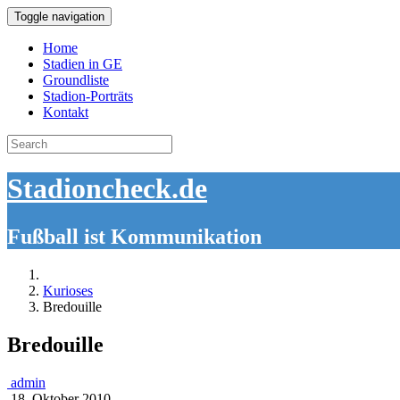
Toggle navigation
Home
Stadien in GE
Groundliste
Stadion-Porträts
Kontakt
Search
for:
Stadioncheck.de
Fußball ist Kommunikation
Kurioses
Bredouille
Bredouille
admin
18. Oktober 2010