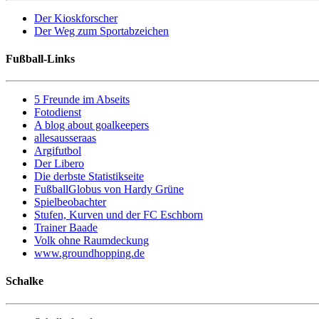
Der Kioskforscher
Der Weg zum Sportabzeichen
Fußball-Links
5 Freunde im Abseits
Fotodienst
A blog about goalkeepers
allesausseraas
Argifutbol
Der Libero
Die derbste Statistikseite
FußballGlobus von Hardy Grüne
Spielbeobachter
Stufen, Kurven und der FC Eschborn
Trainer Baade
Volk ohne Raumdeckung
www.groundhopping.de
Schalke