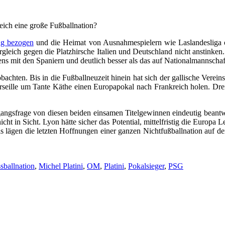
eich eine große Fußballnation?
ung bezogen
und die Heimat von Ausnahmespielern wie Laslandesliga od
eich gegen die Platzhirsche Italien und Deutschland nicht anstinken.
ens mit den Spaniern und deutlich besser als das auf Nationalmannschaf
eobachten. Bis in die Fußballneuzeit hinein hat sich der gallische Vere
seille um Tante Käthe einen Europapokal nach Frankreich holen. Drei
ngsfrage von diesen beiden einsamen Titelgewinnen eindeutig beantwor
icht in Sicht. Lyon hätte sicher das Potential, mittelfristig die Europ
als lägen die letzten Hoffnungen einer ganzen Nichtfußballnation auf 
sballnation
,
Michel Platini
,
OM
,
Platini
,
Pokalsieger
,
PSG