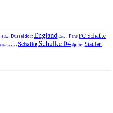
England
FC Schalke
Düsseldorf
Fans
Essen
-Pokal
Schalke 04
Schalke
Stadien
a
Spanien
Regionalliga