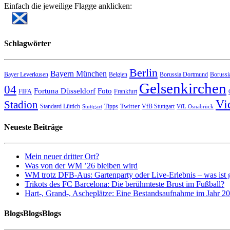
Einfach die jeweilige Flagge anklicken:
Schlagwörter
Berlin
Bayern München
Bayer Leverkusen
Belgien
Borussia Dortmund
Borussi
Gelsenkirchen
04
Fortuna Düsseldorf
Foto
FIFA
Frankfurt
Vi
Stadion
Twitter
Standard Lüttich
Tipps
VfB Stuttgart
Stuttgart
VfL Osnabrück
Neueste Beiträge
Mein neuer dritter Ort?
Was von der WM ’26 bleiben wird
WM trotz DFB-Aus: Gartenparty oder Live-Erlebnis – was ist 
Trikots des FC Barcelona: Die berühmteste Brust im Fußball?
Hart-, Grand-, Ascheplätze: Eine Bestandsaufnahme im Jahr 2
BlogsBlogsBlogs