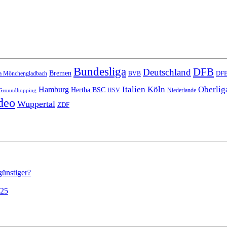
Bundesliga
DFB
Deutschland
Bremen
DFB
a Mönchengladbach
BVB
Italien
Köln
Oberlig
Hamburg
Hertha BSC
HSV
Niederlande
Groundhopping
deo
Wuppertal
ZDF
günstiger?
025