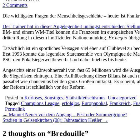
2 Comments
Die wichtigsten Fragen der Menschheitsgeschichte – heute: Ist Frankr
Der Trainer hat in dieser Angelegenheit unlängst entschieden Stell
EM- und einem WM-Titel können die Franzosen im europäischen Vergl
dritten Rang in diesem inoffiziellen Nationenranking.
Ex aequo
übrig
Tatsächlich ist ein sportliches Versagen viel eher auf Clublevel zu b
Erst 1993 konnte das legendäre Starensemble von Olympique de Mar
PSG den Pokalsiegerwettbewerb. Und dabei blieb es bis heute.
Angesichts einer Einwohnerzahl von fast 65 Millionen wird die Ausga
die Siegerlisten eintragen. Eine Aufhübschung dieser Bilanz ist auch n
passabel wie chancenlos bei den ganz Großen mitkickt. Es scheint, 
der Reform ist schließlich vor der Reform.
Posted in
Kurioses
,
Sonstiges
,
Statistikfetischismus
,
Uncategorized
Tagged
Champions League
,
erfolglos
,
Europapokal
,
Frankreich
,
Fus
Permalink
Post
← Manuel Neuer vor dem Abgang – Pest oder Sommergrippe?
Stadien in Gelsenkirchen (08): Jahnstadion Heßler →
navigation
2 thoughts on “
Bredouille
”