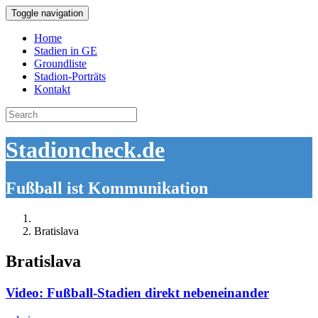
Toggle navigation
Home
Stadien in GE
Groundliste
Stadion-Porträts
Kontakt
Search
for:
Stadioncheck.de
Fußball ist Kommunikation
Bratislava
Bratislava
Video: Fußball-Stadien direkt nebeneinander