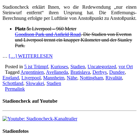
Stadioncheck erklärt Ihnen, wo die Redewendung „nur einen
Steinwurf entfernt“ ihren Ursprung hat. Die Entfernungs-
Berechnung erfolgte per Luftlinie von Anstoßpunkt zu Anstoßpunkt.
Platz 5:
Liverpool – 960 Meter
Goodison Park und Anfield Road
. Die Stadien von Everton
und Liverpool trennt ein knapper Kilometer und der Stanley
Park.
…
[…] WEITERLESEN
Posted in
5 ist Trümpf
,
Kurioses
,
Stadien
,
Uncategorized
,
vor Ort
Tagged
Argentinien
,
Avellaneda
,
Bratislava
,
Derbys
,
Dundee
,
England
,
Liverpool
,
Mannheim
,
Nähe
,
Nottingham
,
Rivalität
,
Schottland
,
Slowakei
,
Stadien
Permalink
Stadioncheck auf Youtube
Stadionfotos