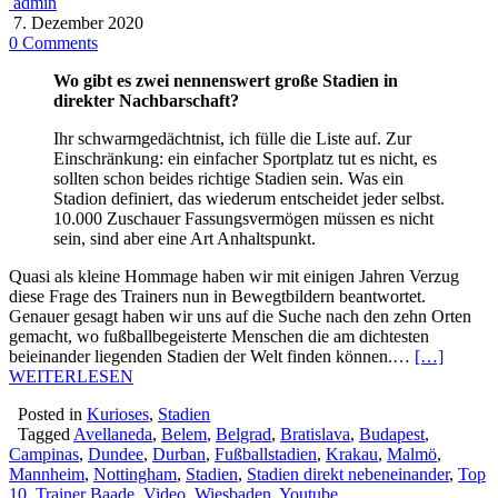
admin
7. Dezember 2020
0 Comments
Wo gibt es zwei nennenswert große Stadien in
direkter Nachbarschaft?
Ihr schwarmgedächtnist, ich fülle die Liste auf. Zur
Einschränkung: ein einfacher Sportplatz tut es nicht, es
sollten schon beides richtige Stadien sein. Was ein
Stadion definiert, das wiederum entscheidet jeder selbst.
10.000 Zuschauer Fassungsvermögen müssen es nicht
sein, sind aber eine Art Anhaltspunkt.
Quasi als kleine Hommage haben wir mit einigen Jahren Verzug
diese Frage des Trainers nun in Bewegtbildern beantwortet.
Genauer gesagt haben wir uns auf die Suche nach den zehn Orten
gemacht, wo fußballbegeisterte Menschen die am dichtesten
beieinander liegenden Stadien der Welt finden können.…
[…]
WEITERLESEN
Posted in
Kurioses
,
Stadien
Tagged
Avellaneda
,
Belem
,
Belgrad
,
Bratislava
,
Budapest
,
Campinas
,
Dundee
,
Durban
,
Fußballstadien
,
Krakau
,
Malmö
,
Mannheim
,
Nottingham
,
Stadien
,
Stadien direkt nebeneinander
,
Top
10
,
Trainer Baade
,
Video
,
Wiesbaden
,
Youtube