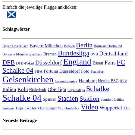
Einfach die jeweilige Flagge anklicken:
Schlagwörter
Berlin
Bayern München
Bayer Leverkusen
Belgien
Borussia Dortmund
Bundesliga
Deutschland
Bremen
Borussia Mönchengladbach
BVB
England
FC
DFB
Düsseldorf
Fans
Essen
DFB-Pokal
Schalke 04
Fortuna Düsseldorf
Foto
FIFA
Frankfurt
Gelsenkirchen
Hamburg
Hertha BSC
HSV
Groundhopping
Schalke
Italien
Köln
Oberliga
Niederlande
Regionalliga
Schalke 04
Stadien
Stadion
Spanien
Standard Lüttich
Video
Wuppertal
Twitter
ZDF
Tipps
VfB Stuttgart
Stuttgart
VfL Osnabrück
Neueste Beiträge