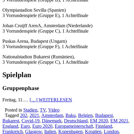
Olympiastadion Sevilla (Spanien)
3 Vorrundenspiele (Gruppe E), 1 Achtelfinale
Johan Cruijff ArenA, Amsterdam (Niederlande)
3 Vorrundenspiele (Gruppe C), 1 Achtelfinale
Puskas Arena, Budapest (Ungarn)
3 Vorrundenspiele (Gruppe F), 1 Achtelfinale
Nationalstadion Bukarest (Rumänien),
3 Vorrundenspiele (Gruppe C), 1 Achtelfinale
Spielplan
Gruppenphase
Freitag, 11.…
[…] WEITERLESEN
Posted in
Stadien
,
TV
,
Video
Tagged
202
,
2021
,
Amsterdam
,
Baku
,
Belgien
,
Budapest
,
Bukarest
,
Covid-19
,
Dänemark
,
Deutschland
,
EM 2020
,
EM 2021
,
England
,
Euro
,
Euro 2020
,
Europameisterschaft
,
Finnland
,
Frankreich
,
Glasgow
,
Italien
,
Kopenhagen
,
Kroatien
,
London
,