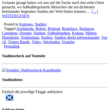
Genauer gesagt haben wir uns auf die Suche nach den zehn Orten
gemacht, wo fußballbegeisterte Menschen die am dichtesten
beieinander liegenden Stadien der Welt finden können.…
[…]
WEITERLESEN
Posted in
Kurioses
,
Stadien
Tagged
Avellaneda
,
Belem
,
Belgrad
,
Bratislava
,
Budapest
,
Campinas
,
Dundee
,
Durban
,
Fußballstadien
,
Krakau
,
Malmö
,
Mannheim
,
Nottingham
,
Stadien
,
Stadien direkt nebeneinander
,
Top
10
,
Trainer Baade
,
Video
,
Wiesbaden
,
Youtube
Permalink
Stadioncheck auf Youtube
Stadionfotos
Einfach die jeweilige Flagge anklicken:
Schlagwörter