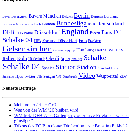
Berlin
Bayern München
Bayer Leverkusen
Belgien
Borussia Dortmund
Bundesliga
Deutschland
Bremen
Borussia Mönchengladbach
BVB
England
FC
DFB
Düsseldorf
Fans
Essen
DFB-Pokal
Schalke 04
Fortuna Düsseldorf
Foto
FIFA
Frankfurt
Gelsenkirchen
Hamburg
Hertha BSC
HSV
Groundhopping
Schalke
Italien
Köln
Oberliga
Niederlande
Regionalliga
Schalke 04
Stadien
Stadion
Spanien
Standard Lüttich
Video
Wuppertal
Twitter
ZDF
Tipps
VfB Stuttgart
Stuttgart
VfL Osnabrück
Neueste Beiträge
Mein neuer dritter Ort?
Was von der WM ’26 bleiben wird
WM trotz DFB-Aus: Gartenparty oder Live-Erlebnis – was ist
günstiger?
Trikots des FC Barcelona: Die berühmteste Brust im Fußball?