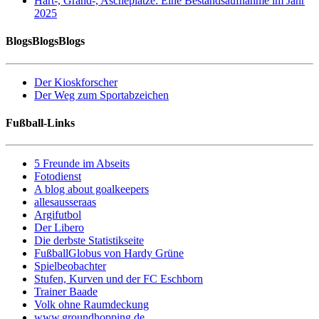
Hart-, Grand-, Ascheplätze: Eine Bestandsaufnahme im Jahr
2025
BlogsBlogsBlogs
Der Kioskforscher
Der Weg zum Sportabzeichen
Fußball-Links
5 Freunde im Abseits
Fotodienst
A blog about goalkeepers
allesausseraas
Argifutbol
Der Libero
Die derbste Statistikseite
FußballGlobus von Hardy Grüne
Spielbeobachter
Stufen, Kurven und der FC Eschborn
Trainer Baade
Volk ohne Raumdeckung
www.groundhopping.de