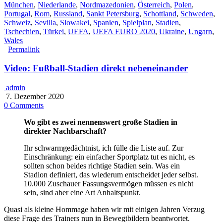
München
,
Niederlande
,
Nordmazedonien
,
Österreich
,
Polen
,
Portugal
,
Rom
,
Russland
,
Sankt Petersburg
,
Schottland
,
Schweden
,
Schweiz
,
Sevilla
,
Slowakei
,
Spanien
,
Spielplan
,
Stadien
,
Tschechien
,
Türkei
,
UEFA
,
UEFA EURO 2020
,
Ukraine
,
Ungarn
,
Wales
Permalink
Video: Fußball-Stadien direkt nebeneinander
admin
7. Dezember 2020
0 Comments
Wo gibt es zwei nennenswert große Stadien in
direkter Nachbarschaft?
Ihr schwarmgedächtnist, ich fülle die Liste auf. Zur
Einschränkung: ein einfacher Sportplatz tut es nicht, es
sollten schon beides richtige Stadien sein. Was ein
Stadion definiert, das wiederum entscheidet jeder selbst.
10.000 Zuschauer Fassungsvermögen müssen es nicht
sein, sind aber eine Art Anhaltspunkt.
Quasi als kleine Hommage haben wir mit einigen Jahren Verzug
diese Frage des Trainers nun in Bewegtbildern beantwortet.