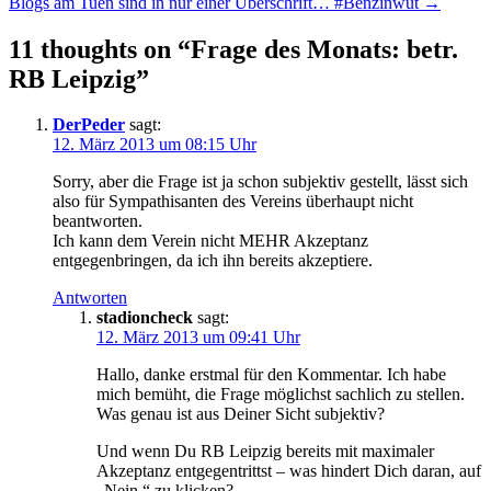
Blogs am Tuen sind in nur einer Überschrift… #Benzinwut →
11 thoughts on “
Frage des Monats: betr.
RB Leipzig
”
DerPeder
sagt:
12. März 2013 um 08:15 Uhr
Sorry, aber die Frage ist ja schon subjektiv gestellt, lässt sich
also für Sympathisanten des Vereins überhaupt nicht
beantworten.
Ich kann dem Verein nicht MEHR Akzeptanz
entgegenbringen, da ich ihn bereits akzeptiere.
Antworten
stadioncheck
sagt:
12. März 2013 um 09:41 Uhr
Hallo, danke erstmal für den Kommentar. Ich habe
mich bemüht, die Frage möglichst sachlich zu stellen.
Was genau ist aus Deiner Sicht subjektiv?
Und wenn Du RB Leipzig bereits mit maximaler
Akzeptanz entgegentrittst – was hindert Dich daran, auf
„Nein.“ zu klicken?