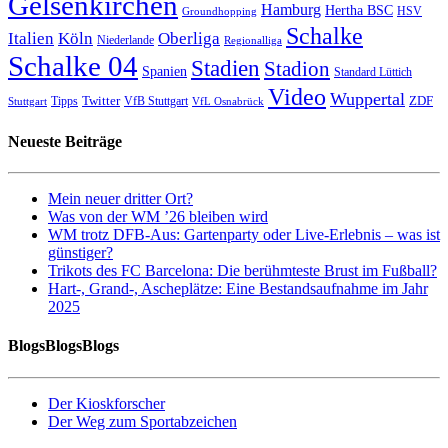
Gelsenkirchen
Hamburg
Hertha BSC
HSV
Groundhopping
Schalke
Italien
Köln
Oberliga
Niederlande
Regionalliga
Schalke 04
Stadien
Stadion
Spanien
Standard Lüttich
Video
Wuppertal
Twitter
ZDF
Tipps
VfB Stuttgart
Stuttgart
VfL Osnabrück
Neueste Beiträge
Mein neuer dritter Ort?
Was von der WM ’26 bleiben wird
WM trotz DFB-Aus: Gartenparty oder Live-Erlebnis – was ist
günstiger?
Trikots des FC Barcelona: Die berühmteste Brust im Fußball?
Hart-, Grand-, Ascheplätze: Eine Bestandsaufnahme im Jahr
2025
BlogsBlogsBlogs
Der Kioskforscher
Der Weg zum Sportabzeichen