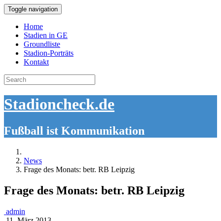
Toggle navigation
Home
Stadien in GE
Groundliste
Stadion-Porträts
Kontakt
Search
for:
Stadioncheck.de
Fußball ist Kommunikation
News
Frage des Monats: betr. RB Leipzig
Frage des Monats: betr. RB Leipzig
admin
11. März 2013