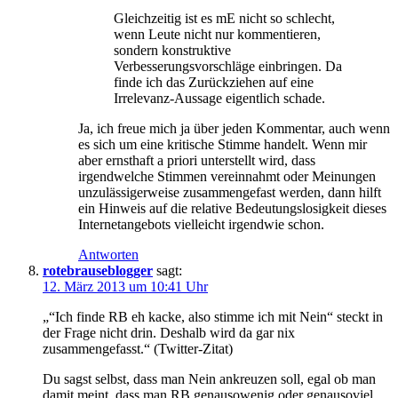
Gleichzeitig ist es mE nicht so schlecht,
wenn Leute nicht nur kommentieren,
sondern konstruktive
Verbesserungsvorschläge einbringen. Da
finde ich das Zurückziehen auf eine
Irrelevanz-Aussage eigentlich schade.
Ja, ich freue mich ja über jeden Kommentar, auch wenn
es sich um eine kritische Stimme handelt. Wenn mir
aber ernsthaft a priori unterstellt wird, dass
irgendwelche Stimmen vereinnahmt oder Meinungen
unzulässigerweise zusammengefast werden, dann hilft
ein Hinweis auf die relative Bedeutungslosigkeit dieses
Internetangebots vielleicht irgendwie schon.
Antworten
rotebrauseblogger
sagt:
12. März 2013 um 10:41 Uhr
„“Ich finde RB eh kacke, also stimme ich mit Nein“ steckt in
der Frage nicht drin. Deshalb wird da gar nix
zusammengefasst.“ (Twitter-Zitat)
Du sagst selbst, dass man Nein ankreuzen soll, egal ob man
damit meint, dass man RB genausowenig oder genausoviel