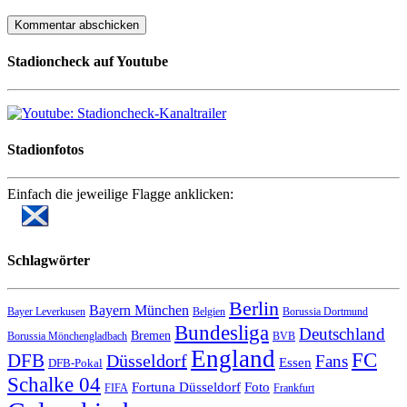
Stadioncheck auf Youtube
Stadionfotos
Einfach die jeweilige Flagge anklicken:
Schlagwörter
Berlin
Bayern München
Bayer Leverkusen
Belgien
Borussia Dortmund
Bundesliga
Deutschland
Bremen
Borussia Mönchengladbach
BVB
England
FC
DFB
Düsseldorf
Fans
Essen
DFB-Pokal
Schalke 04
Fortuna Düsseldorf
Foto
FIFA
Frankfurt