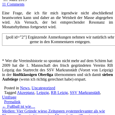
11 Comments
Eine Frage, die ich für mich irgendwie nicht abschließend
beantworten kann und daher an die Weisheit der Masse abgegeben
wird. Als Versuch, der bei entsprechender Resonanz im
Monatsrhythmus fortgesetzt wird.
[poll id=”2”] Ergänzende Anmerkungen nehmen wir natürlich sehr
gerne in den Kommentaren entgegen.
* Wer die Vereinshistorie so spontan nicht mehr auf dem Schirm hat:
2009 hat die 1. Mannschaft des frisch gegründeten Vereins RB
Leipzig das Startrecht des SSV Markranstädt (Vorort von Leipzig)
in der
fünftklassigen Oberliga
übernommen und sich damit
sieben
Aufstiege
(wenn ich richtig gerechnet habe) erspart.
Posted in
News
,
Uncategorized
Tagged
Akzeptanz
,
Leipzig
,
RB Leizig
,
SSV Markranstädt
,
Umfrage
Permalink
Post
← Fußball ist wie…
Medien: Vier Gründe wieso Zeitungen systemrelevanter als wie
navigation