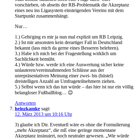
vorschieben, ob abseits der RB-Problematik die Akzeptanz
eines neu ins Ligasystem einsteigenden Vereins mit dem
Startpunkt zusammenhängt.
Nur…
1.) Geht/ging es mir ja nun mal explizit um RB Leipzig.
2.) Ist mir ansonsten kein derartiger Fall in Deutschland
bekannt (lass mich da gerne eines Besseren belehren).
3.) Habe ich mich bei der Fragestellung wirklich um
Sachlichkeit bemüht.
4.) Würde bzw. werde ich eine Auswertung sicher keine
unlauteren/vereinnahmenden Schlüsse aus der
unrepräsentativen Meinung einer zwei- bis (hüstel)
dreistelligen Anzahl an Umfrageteilnehmern ziehen.
5.) Selbst wenn ich das tun würde – das hier ist nur ein völlig
belangloser Fußballblog… 😉
Antworten
heinzkamke
sagt:
12. März 2013 um 10:16 Uhr
3) glaube ich Dir. Eventuell wäre es ohne die Formulierung
„mehr Akzeptanz“, die mE eine geringe momentane
Akzeptanz insinuiert, noch neutraler gewesen. „Wie würde