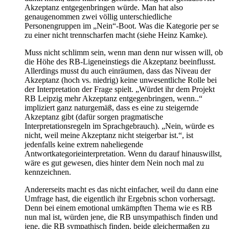
Akzeptanz entgegenbringen würde. Man hat also
genaugenommen zwei völlig unterschiedliche
Personengruppen im „Nein“-Boot. Was die Kategorie per se
zu einer nicht trennscharfen macht (siehe Heinz Kamke).
Muss nicht schlimm sein, wenn man denn nur wissen will, ob
die Höhe des RB-Ligeneinstiegs die Akzeptanz beeinflusst.
Allerdings musst du auch einräumen, dass das Niveau der
Akzeptanz (hoch vs. niedrig) keine unwesentliche Rolle bei
der Interpretation der Frage spielt. „Würdet ihr dem Projekt
RB Leipzig mehr Akzeptanz entgegenbringen, wenn..“
impliziert ganz naturgemäß, dass es eine zu steigernde
Akzeptanz gibt (dafür sorgen pragmatische
Interpretationsregeln im Sprachgebrauch). „Nein, würde es
nicht, weil meine Akzeptanz nicht steigerbar ist.“, ist
jedenfalls keine extrem naheliegende
Antwortkategorieinterpretation. Wenn du darauf hinauswillst,
wäre es gut gewesen, dies hinter dem Nein noch mal zu
kennzeichnen.
Andererseits macht es das nicht einfacher, weil du dann eine
Umfrage hast, die eigentlich ihr Ergebnis schon vorhersagt.
Denn bei einem emotional umkämpften Thema wie es RB
nun mal ist, würden jene, die RB unsympathisch finden und
jene, die RB sympathisch finden, beide gleichermaßen zu