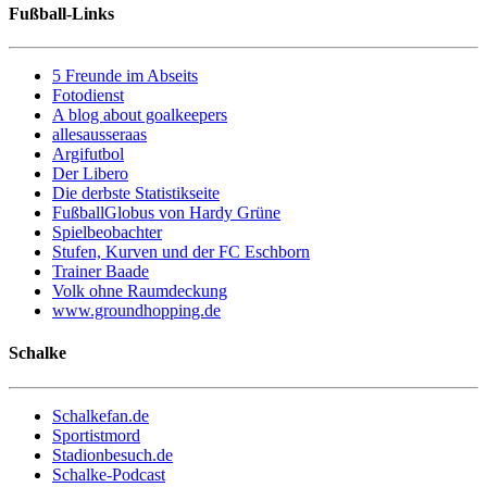
Fußball-Links
5 Freunde im Abseits
Fotodienst
A blog about goalkeepers
allesausseraas
Argifutbol
Der Libero
Die derbste Statistikseite
FußballGlobus von Hardy Grüne
Spielbeobachter
Stufen, Kurven und der FC Eschborn
Trainer Baade
Volk ohne Raumdeckung
www.groundhopping.de
Schalke
Schalkefan.de
Sportistmord
Stadionbesuch.de
Schalke-Podcast