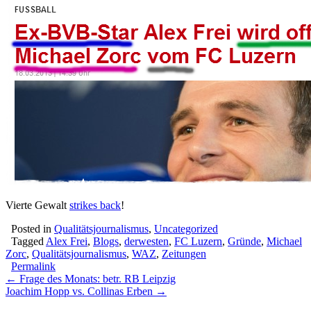
Vierte Gewalt
strikes back
!
Posted in
Qualitätsjournalismus
,
Uncategorized
Tagged
Alex Frei
,
Blogs
,
derwesten
,
FC Luzern
,
Gründe
,
Michael
Zorc
,
Qualitätsjournalismus
,
WAZ
,
Zeitungen
Permalink
Post
← Frage des Monats: betr. RB Leipzig
Joachim Hopp vs. Collinas Erben →
navigation