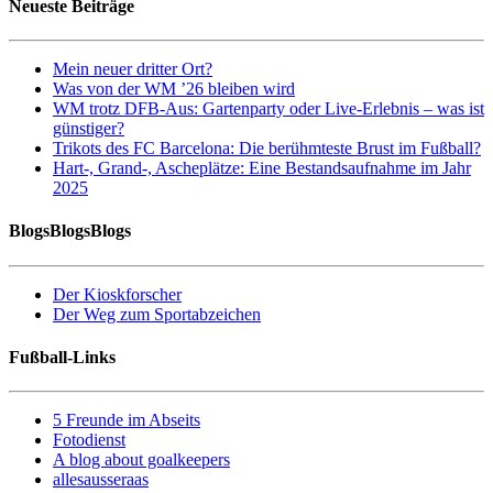
Neueste Beiträge
Mein neuer dritter Ort?
Was von der WM ’26 bleiben wird
WM trotz DFB-Aus: Gartenparty oder Live-Erlebnis – was ist
günstiger?
Trikots des FC Barcelona: Die berühmteste Brust im Fußball?
Hart-, Grand-, Ascheplätze: Eine Bestandsaufnahme im Jahr
2025
BlogsBlogsBlogs
Der Kioskforscher
Der Weg zum Sportabzeichen
Fußball-Links
5 Freunde im Abseits
Fotodienst
A blog about goalkeepers
allesausseraas