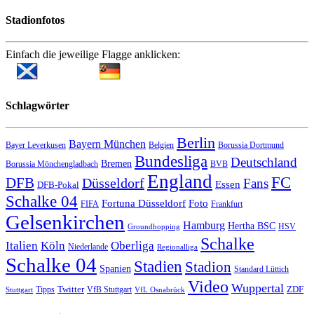
Stadionfotos
Einfach die jeweilige Flagge anklicken:
Schlagwörter
Berlin
Bayern München
Bayer Leverkusen
Belgien
Borussia Dortmund
Bundesliga
Deutschland
Bremen
Borussia Mönchengladbach
BVB
England
FC
DFB
Düsseldorf
Fans
Essen
DFB-Pokal
Schalke 04
Fortuna Düsseldorf
Foto
FIFA
Frankfurt
Gelsenkirchen
Hamburg
Hertha BSC
HSV
Groundhopping
Schalke
Italien
Köln
Oberliga
Niederlande
Regionalliga
Schalke 04
Stadien
Stadion
Spanien
Standard Lüttich
Video
Wuppertal
Twitter
ZDF
Tipps
VfB Stuttgart
Stuttgart
VfL Osnabrück