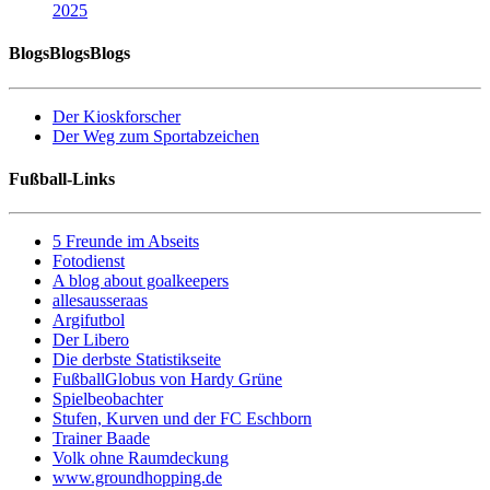
2025
BlogsBlogsBlogs
Der Kioskforscher
Der Weg zum Sportabzeichen
Fußball-Links
5 Freunde im Abseits
Fotodienst
A blog about goalkeepers
allesausseraas
Argifutbol
Der Libero
Die derbste Statistikseite
FußballGlobus von Hardy Grüne
Spielbeobachter
Stufen, Kurven und der FC Eschborn
Trainer Baade
Volk ohne Raumdeckung
www.groundhopping.de