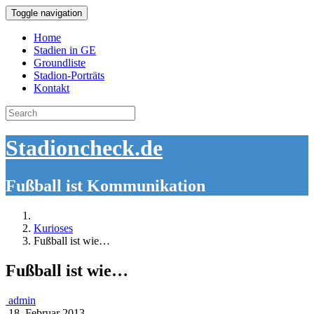
Toggle navigation
Home
Stadien in GE
Groundliste
Stadion-Porträts
Kontakt
Search
for:
Stadioncheck.de
Fußball ist Kommunikation
Kurioses
Fußball ist wie…
Fußball ist wie…
admin
18. Februar 2013