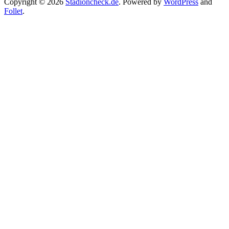
Copyright © 2026
Stadioncheck.de
. Powered by
WordPress
and
Follet
.