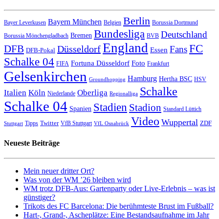
Berlin
Bayern München
Bayer Leverkusen
Belgien
Borussia Dortmund
Bundesliga
Deutschland
Bremen
Borussia Mönchengladbach
BVB
England
FC
DFB
Düsseldorf
Fans
Essen
DFB-Pokal
Schalke 04
Fortuna Düsseldorf
Foto
FIFA
Frankfurt
Gelsenkirchen
Hamburg
Hertha BSC
HSV
Groundhopping
Schalke
Italien
Köln
Oberliga
Niederlande
Regionalliga
Schalke 04
Stadien
Stadion
Spanien
Standard Lüttich
Video
Wuppertal
Twitter
ZDF
Tipps
VfB Stuttgart
Stuttgart
VfL Osnabrück
Neueste Beiträge
Mein neuer dritter Ort?
Was von der WM ’26 bleiben wird
WM trotz DFB-Aus: Gartenparty oder Live-Erlebnis – was ist
günstiger?
Trikots des FC Barcelona: Die berühmteste Brust im Fußball?
Hart-, Grand-, Ascheplätze: Eine Bestandsaufnahme im Jahr