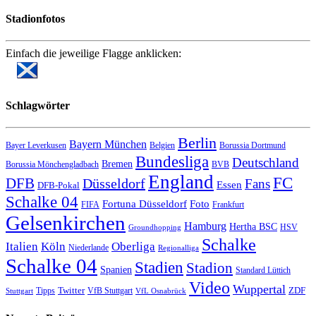
Stadionfotos
Einfach die jeweilige Flagge anklicken:
Schlagwörter
Berlin
Bayern München
Bayer Leverkusen
Belgien
Borussia Dortmund
Bundesliga
Deutschland
Bremen
Borussia Mönchengladbach
BVB
England
FC
DFB
Düsseldorf
Fans
Essen
DFB-Pokal
Schalke 04
Fortuna Düsseldorf
Foto
FIFA
Frankfurt
Gelsenkirchen
Hamburg
Hertha BSC
HSV
Groundhopping
Schalke
Italien
Köln
Oberliga
Niederlande
Regionalliga
Schalke 04
Stadien
Stadion
Spanien
Standard Lüttich
Video
Wuppertal
Twitter
ZDF
Tipps
VfB Stuttgart
Stuttgart
VfL Osnabrück