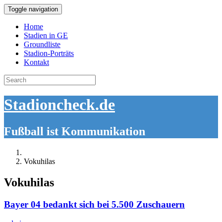
Toggle navigation
Home
Stadien in GE
Groundliste
Stadion-Porträts
Kontakt
Search
for:
Stadioncheck.de
Fußball ist Kommunikation
Vokuhilas
Vokuhilas
Bayer 04 bedankt sich bei 5.500 Zuschauern