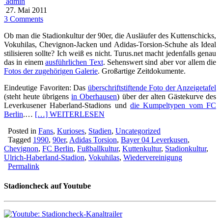
admin
27. Mai 2011
3 Comments
Ob man die Stadionkultur der 90er, die Ausläufer des Kuttenschicks,
Vokuhilas, Chevignon-Jacken und Adidas-Torsion-Schuhe als Ideal
stilisieren sollte? Ich weiß es nicht. Turus.net macht jedenfalls genau
das in einem
ausführlichen Text
. Sehenswert sind aber vor allem die
Fotos der zugehörigen Galerie
. Großartige Zeitdokumente.
Eindeutige Favoriten: Das
überschriftstiftende Foto der Anzeigetafel
(steht heute übrigens
in Oberhausen
) über der alten Gästekurve des
Leverkusener Haberland-Stadions und
die Kumpeltypen vom FC
Berlin
.…
[…] WEITERLESEN
Posted in
Fans
,
Kurioses
,
Stadien
,
Uncategorized
Tagged
1990
,
90er
,
Adidas Torsion
,
Bayer 04 Leverkusen
,
Chevignon
,
FC Berlin
,
Fußballkultur
,
Kuttenkultur
,
Stadionkultur
,
Ulrich-Haberland-Stadion
,
Vokuhilas
,
Wiedervereinigung
Permalink
Stadioncheck auf Youtube