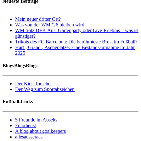
Neueste Beiträge
Mein neuer dritter Ort?
Was von der WM ’26 bleiben wird
WM trotz DFB-Aus: Gartenparty oder Live-Erlebnis – was ist
günstiger?
Trikots des FC Barcelona: Die berühmteste Brust im Fußball?
Hart-, Grand-, Ascheplätze: Eine Bestandsaufnahme im Jahr
2025
BlogsBlogsBlogs
Der Kioskforscher
Der Weg zum Sportabzeichen
Fußball-Links
5 Freunde im Abseits
Fotodienst
A blog about goalkeepers
allesausseraas