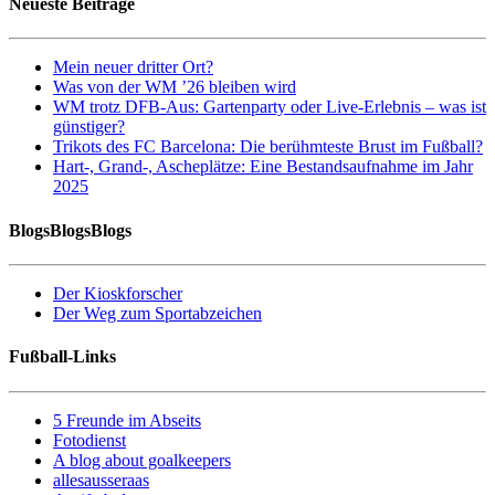
Neueste Beiträge
Mein neuer dritter Ort?
Was von der WM ’26 bleiben wird
WM trotz DFB-Aus: Gartenparty oder Live-Erlebnis – was ist
günstiger?
Trikots des FC Barcelona: Die berühmteste Brust im Fußball?
Hart-, Grand-, Ascheplätze: Eine Bestandsaufnahme im Jahr
2025
BlogsBlogsBlogs
Der Kioskforscher
Der Weg zum Sportabzeichen
Fußball-Links
5 Freunde im Abseits
Fotodienst
A blog about goalkeepers
allesausseraas