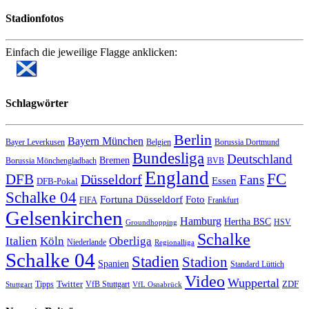
Stadionfotos
Einfach die jeweilige Flagge anklicken:
Schlagwörter
Berlin
Bayern München
Bayer Leverkusen
Belgien
Borussia Dortmund
Bundesliga
Deutschland
Bremen
Borussia Mönchengladbach
BVB
England
FC
DFB
Düsseldorf
Fans
Essen
DFB-Pokal
Schalke 04
Fortuna Düsseldorf
Foto
FIFA
Frankfurt
Gelsenkirchen
Hamburg
Hertha BSC
HSV
Groundhopping
Schalke
Italien
Köln
Oberliga
Niederlande
Regionalliga
Schalke 04
Stadien
Stadion
Spanien
Standard Lüttich
Video
Wuppertal
Twitter
ZDF
Tipps
VfB Stuttgart
Stuttgart
VfL Osnabrück