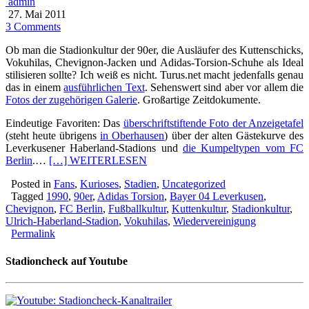
admin
27. Mai 2011
3 Comments
Ob man die Stadionkultur der 90er, die Ausläufer des Kuttenschicks,
Vokuhilas, Chevignon-Jacken und Adidas-Torsion-Schuhe als Ideal
stilisieren sollte? Ich weiß es nicht. Turus.net macht jedenfalls genau
das in einem
ausführlichen Text
. Sehenswert sind aber vor allem die
Fotos der zugehörigen Galerie
. Großartige Zeitdokumente.
Eindeutige Favoriten: Das
überschriftstiftende Foto der Anzeigetafel
(steht heute übrigens
in Oberhausen
) über der alten Gästekurve des
Leverkusener Haberland-Stadions und
die Kumpeltypen vom FC
Berlin
.…
[…] WEITERLESEN
Posted in
Fans
,
Kurioses
,
Stadien
,
Uncategorized
Tagged
1990
,
90er
,
Adidas Torsion
,
Bayer 04 Leverkusen
,
Chevignon
,
FC Berlin
,
Fußballkultur
,
Kuttenkultur
,
Stadionkultur
,
Ulrich-Haberland-Stadion
,
Vokuhilas
,
Wiedervereinigung
Permalink
Stadioncheck auf Youtube