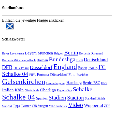
Stadionfotos
Einfach die jeweilige Flagge anklicken:
Schlagwörter
Berlin
Bayern München
Bayer Leverkusen
Belgien
Borussia Dortmund
Bundesliga
Deutschland
Bremen
Borussia Mönchengladbach
BVB
England
FC
DFB
Düsseldorf
Fans
Essen
DFB-Pokal
Schalke 04
Fortuna Düsseldorf
Foto
FIFA
Frankfurt
Gelsenkirchen
Hamburg
Hertha BSC
HSV
Groundhopping
Schalke
Italien
Köln
Oberliga
Niederlande
Regionalliga
Schalke 04
Stadien
Stadion
Spanien
Standard Lüttich
Video
Wuppertal
Twitter
ZDF
Tipps
VfB Stuttgart
Stuttgart
VfL Osnabrück