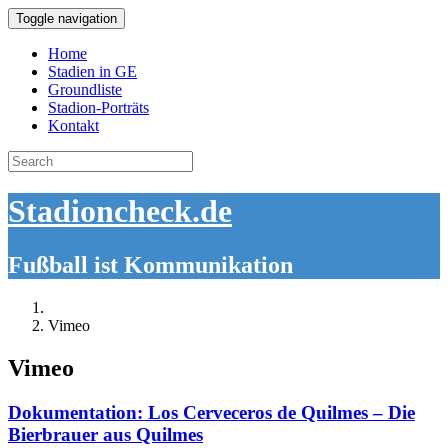
Toggle navigation
Home
Stadien in GE
Groundliste
Stadion-Porträts
Kontakt
Search
for:
Stadioncheck.de
Fußball ist Kommunikation
Vimeo
Vimeo
Dokumentation: Los Cerveceros de Quilmes – Die
Bierbrauer aus Quilmes