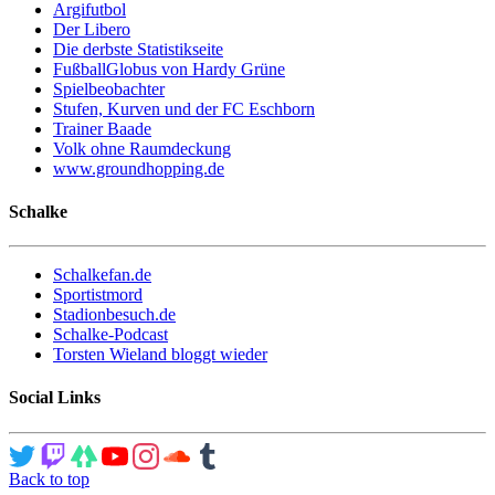
Argifutbol
Der Libero
Die derbste Statistikseite
FußballGlobus von Hardy Grüne
Spielbeobachter
Stufen, Kurven und der FC Eschborn
Trainer Baade
Volk ohne Raumdeckung
www.groundhopping.de
Schalke
Schalkefan.de
Sportistmord
Stadionbesuch.de
Schalke-Podcast
Torsten Wieland bloggt wieder
Social Links
Back to top