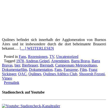
Quilmes befindet sich innerhalb der Agglomeration von Buenos
Aires und ist insbesondere durch die dort beheimatete Brauerei
bekannt.…
[…] WEITERLESEN
Posted in
Fans
,
Rezensionen
,
TV
,
Uncategorized
Tagged
1978
,
Andreas Geipel
,
Argentinien
,
Barra Brava
,
Barra
Bravas
,
bier
,
Bierbrauer
,
Bierstadt
,
Campeonato Metropolitano
,
Dokumentarfilm
,
Dokumentation
,
Fans
,
Fanszene
,
Film
,
Franz
Sickinger
,
QAC
,
Quilmes
,
Quilmes Atlético Club
,
Shooresh Fezoni
,
Vimeo
Permalink
Stadioncheck auf Youtube