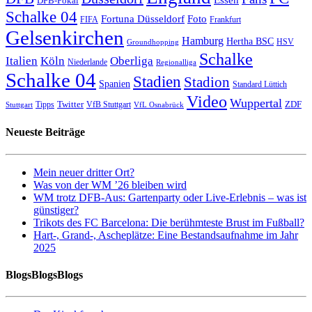
Essen
DFB-Pokal
Schalke 04
Fortuna Düsseldorf
Foto
FIFA
Frankfurt
Gelsenkirchen
Hamburg
Hertha BSC
HSV
Groundhopping
Schalke
Italien
Köln
Oberliga
Niederlande
Regionalliga
Schalke 04
Stadien
Stadion
Spanien
Standard Lüttich
Video
Wuppertal
Twitter
ZDF
Tipps
VfB Stuttgart
Stuttgart
VfL Osnabrück
Neueste Beiträge
Mein neuer dritter Ort?
Was von der WM ’26 bleiben wird
WM trotz DFB-Aus: Gartenparty oder Live-Erlebnis – was ist
günstiger?
Trikots des FC Barcelona: Die berühmteste Brust im Fußball?
Hart-, Grand-, Ascheplätze: Eine Bestandsaufnahme im Jahr
2025
BlogsBlogsBlogs