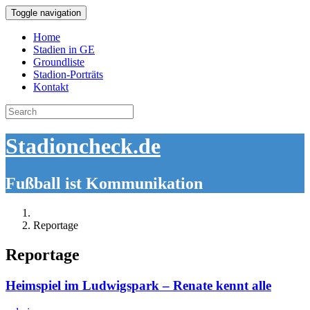
Toggle navigation
Home
Stadien in GE
Groundliste
Stadion-Porträts
Kontakt
Search
for:
Stadioncheck.de
Fußball ist Kommunikation
Reportage
Reportage
Heimspiel im Ludwigspark – Renate kennt alle