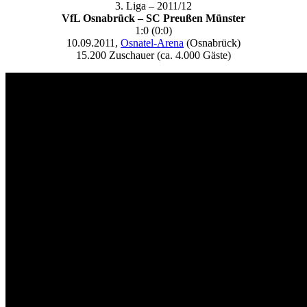
3. Liga – 2011/12
VfL Osnabrück – SC Preußen Münster
1:0 (0:0)
10.09.2011,
Osnatel-Arena
(Osnabrück)
15.200 Zuschauer (ca. 4.000 Gäste)