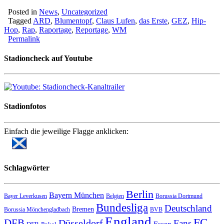
Posted in
News
,
Uncategorized
Tagged
ARD
,
Blumentopf
,
Claus Lufen
,
das Erste
,
GEZ
,
Hip-
Hop
,
Rap
,
Raportage
,
Reportage
,
WM
Permalink
Stadioncheck auf Youtube
Stadionfotos
Einfach die jeweilige Flagge anklicken:
Schlagwörter
Berlin
Bayern München
Bayer Leverkusen
Belgien
Borussia Dortmund
Bundesliga
Deutschland
Bremen
Borussia Mönchengladbach
BVB
England
FC
DFB
Düsseldorf
Fans