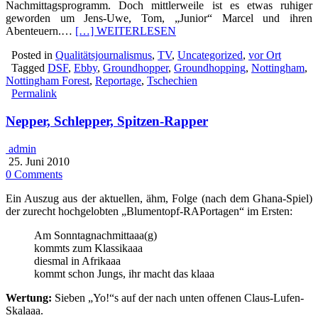
Nachmittagsprogramm. Doch mittlerweile ist es etwas ruhiger
geworden um Jens-Uwe, Tom, „Junior“ Marcel und ihren
Abenteuern.…
[…] WEITERLESEN
Posted in
Qualitätsjournalismus
,
TV
,
Uncategorized
,
vor Ort
Tagged
DSF
,
Ebby
,
Groundhopper
,
Groundhopping
,
Nottingham
,
Nottingham Forest
,
Reportage
,
Tschechien
Permalink
Nepper, Schlepper, Spitzen-Rapper
admin
25. Juni 2010
0 Comments
Ein Auszug aus der aktuellen, ähm, Folge (nach dem Ghana-Spiel)
der zurecht hochgelobten „Blumentopf-RAPortagen“ im Ersten:
Am Sonntagnachmittaaa(g)
kommts zum Klassikaaa
diesmal in Afrikaaa
kommt schon Jungs, ihr macht das klaaa
Wertung:
Sieben „Yo!“s auf der nach unten offenen Claus-Lufen-
Skalaaa.