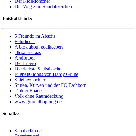
Der Kioskforscher
Der Weg zum Sportabzeichen
Fußball-Links
5 Freunde im Abseits
Fotodienst
A blog about goalkeepers
allesausseraas
Argifutbol
Der Libero
Die derbste Statistikseite
FußballGlobus von Hardy Grüne
Spielbeobachter
Stufen, Kurven und der FC Eschborn
Trainer Baade
Volk ohne Raumdeckung
www.groundhopping.de
Schalke
Schalkefan.de