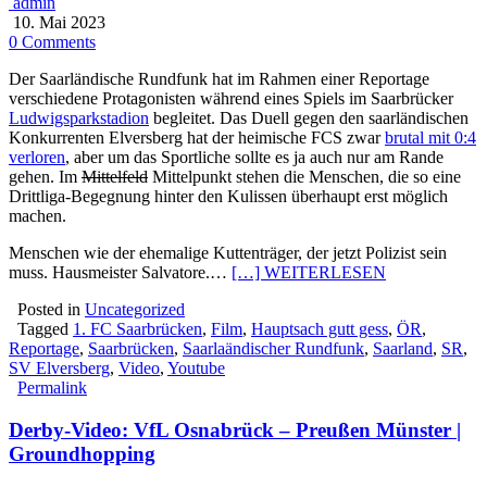
admin
10. Mai 2023
0 Comments
Der Saarländische Rundfunk hat im Rahmen einer Reportage
verschiedene Protagonisten während eines Spiels im Saarbrücker
Ludwigsparkstadion
begleitet. Das Duell gegen den saarländischen
Konkurrenten Elversberg hat der heimische FCS zwar
brutal mit 0:4
verloren
, aber um das Sportliche sollte es ja auch nur am Rande
gehen. Im
Mittelfeld
Mittelpunkt stehen die Menschen, die so eine
Drittliga-Begegnung hinter den Kulissen überhaupt erst möglich
machen.
Menschen wie der ehemalige Kuttenträger, der jetzt Polizist sein
muss. Hausmeister Salvatore.…
[…] WEITERLESEN
Posted in
Uncategorized
Tagged
1. FC Saarbrücken
,
Film
,
Hauptsach gutt gess
,
ÖR
,
Reportage
,
Saarbrücken
,
Saarlaändischer Rundfunk
,
Saarland
,
SR
,
SV Elversberg
,
Video
,
Youtube
Permalink
Derby-Video: VfL Osnabrück – Preußen Münster |
Groundhopping