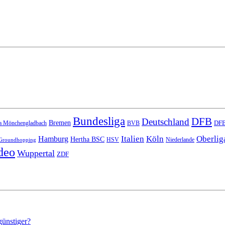
Bundesliga
DFB
Deutschland
Bremen
DFB
a Mönchengladbach
BVB
Italien
Köln
Oberlig
Hamburg
Hertha BSC
HSV
Niederlande
Groundhopping
deo
Wuppertal
ZDF
günstiger?