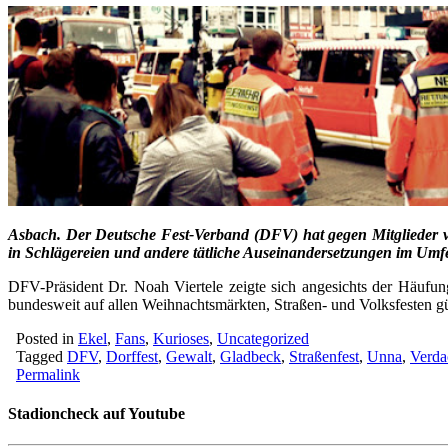
Asbach. Der Deutsche Fest-Verband (DFV) hat gegen Mitglieder v
in Schlägereien und andere tätliche Auseinandersetzungen im Umfe
DFV-Präsident Dr. Noah Viertele zeigte sich angesichts der Häufun
bundesweit auf allen Weihnachtsmärkten, Straßen- und Volksfesten 
Posted in
Ekel
,
Fans
,
Kurioses
,
Uncategorized
Tagged
DFV
,
Dorffest
,
Gewalt
,
Gladbeck
,
Straßenfest
,
Unna
,
Verda
Permalink
Stadioncheck auf Youtube