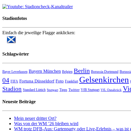
Stadionfotos
Einfach die jeweilige Flagge anklicken:
Schlagwörter
Berlin
Bayern München
Bayer Leverkusen
Belgien
Borussia Dortmund
Borussi
Gelsenkirchen
04
Fortuna Düsseldorf
Foto
FIFA
Frankfurt
Vi
Stadion
Twitter
Standard Lüttich
Tipps
VfB Stuttgart
Stuttgart
VfL Osnabrück
Neueste Beiträge
Mein neuer dritter Ort?
Was von der WM ’26 bleiben wird
WM trotz DFB-Aus: Gartenparty oder Live-Erlebnis – was ist 