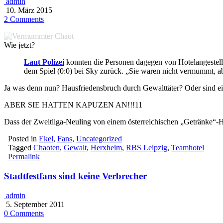
admin
10. März 2015
2 Comments
Wie jetzt?
Laut Polizei
konnten die Personen dagegen von Hotelangestel
dem Spiel (0:0) bei Sky zurück. „Sie waren nicht vermummt, ab
Ja was denn nun? Hausfriedensbruch durch Gewalttäter? Oder sind e
ABER SIE HATTEN KAPUZEN AN!!!11
Dass der Zweitliga-Neuling von einem österreichischen „Getränke“-Her
Posted in
Ekel
,
Fans
,
Uncategorized
Tagged
Chaoten
,
Gewalt
,
Herxheim
,
RBS Leipzig
,
Teamhotel
Permalink
Stadtfestfans sind keine Verbrecher
admin
5. September 2011
0 Comments