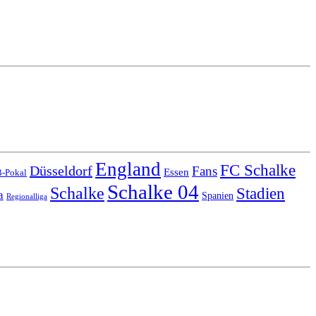
England
FC Schalke
Düsseldorf
Fans
Essen
-Pokal
Schalke 04
Schalke
Stadien
a
Spanien
Regionalliga