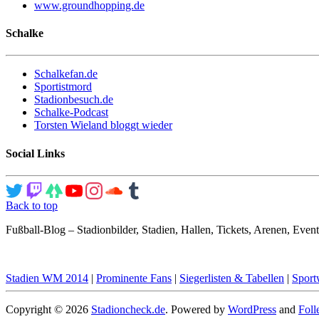
www.groundhopping.de
Schalke
Schalkefan.de
Sportistmord
Stadionbesuch.de
Schalke-Podcast
Torsten Wieland bloggt wieder
Social Links
Back to top
Fußball-Blog – Stadionbilder, Stadien, Hallen, Tickets, Arenen, Event
Stadien WM 2014
|
Prominente Fans
|
Siegerlisten & Tabellen
|
Sport
Copyright © 2026
Stadioncheck.de
. Powered by
WordPress
and
Foll