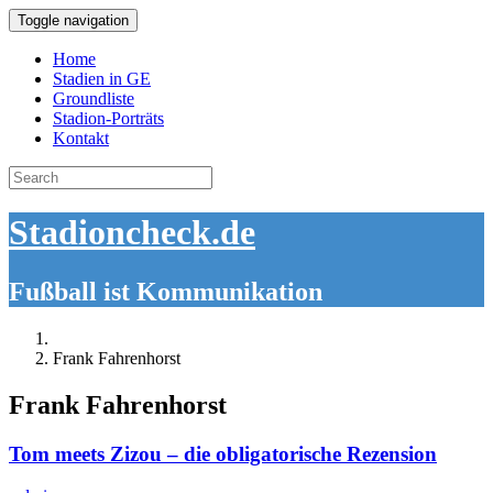
Toggle navigation
Home
Stadien in GE
Groundliste
Stadion-Porträts
Kontakt
Search
for:
Stadioncheck.de
Fußball ist Kommunikation
Frank Fahrenhorst
Frank Fahrenhorst
Tom meets Zizou – die obligatorische Rezension