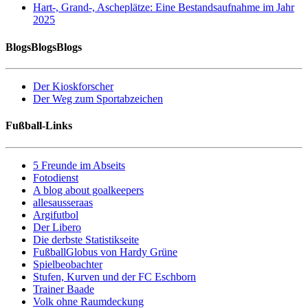
Hart-, Grand-, Ascheplätze: Eine Bestandsaufnahme im Jahr
2025
BlogsBlogsBlogs
Der Kioskforscher
Der Weg zum Sportabzeichen
Fußball-Links
5 Freunde im Abseits
Fotodienst
A blog about goalkeepers
allesausseraas
Argifutbol
Der Libero
Die derbste Statistikseite
FußballGlobus von Hardy Grüne
Spielbeobachter
Stufen, Kurven und der FC Eschborn
Trainer Baade
Volk ohne Raumdeckung