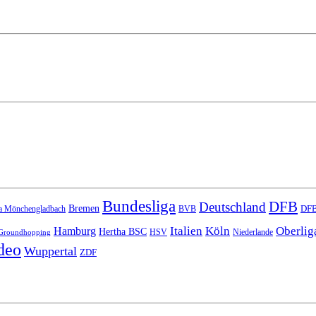
Bundesliga
DFB
Deutschland
Bremen
DFB
a Mönchengladbach
BVB
Italien
Köln
Oberlig
Hamburg
Hertha BSC
HSV
Niederlande
Groundhopping
deo
Wuppertal
ZDF