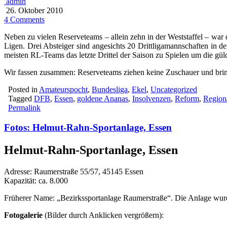
admin
26. Oktober 2010
4 Comments
Neben zu vielen Reserveteams – allein zehn in der Weststaffel – wa
Ligen. Drei Absteiger sind angesichts 20 Drittligamannschaften in d
meisten RL-Teams das letzte Drittel der Saison zu Spielen um die g
Wir fassen zusammen: Reserveteams ziehen keine Zuschauer und bri
Posted in
Amateurspocht
,
Bundesliga
,
Ekel
,
Uncategorized
Tagged
DFB
,
Essen
,
goldene Ananas
,
Insolvenzen
,
Reform
,
Regiona
Permalink
Fotos: Helmut-Rahn-Sportanlage, Essen
Helmut-Rahn-Sportanlage, Essen
Adresse: Raumerstraße 55/57, 45145 Essen
Kapazität: ca. 8.000
Früherer Name: „Bezirkssportanlage Raumerstraße“. Die Anlage wur
Fotogalerie
(Bilder durch Anklicken vergrößern):