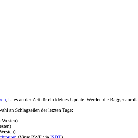
ben
, ist es an der Zeit für ein kleines Update. Werden die Bagger anro
hl an Schlagzeilen der letzten Tage:
rWesten)
sten)
Westen)
ochtouren
(Virus RWE via
ISDT
)