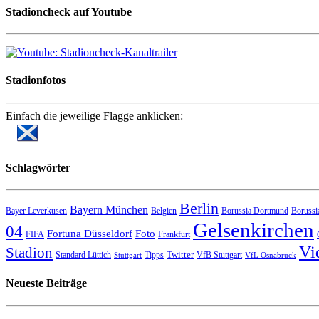
navigation
Stadioncheck auf Youtube
Stadionfotos
Einfach die jeweilige Flagge anklicken:
Schlagwörter
Berlin
Bayern München
Bayer Leverkusen
Belgien
Borussia Dortmund
Borussi
Gelsenkirchen
04
Fortuna Düsseldorf
Foto
FIFA
Frankfurt
Vi
Stadion
Twitter
Standard Lüttich
Tipps
VfB Stuttgart
Stuttgart
VfL Osnabrück
Neueste Beiträge