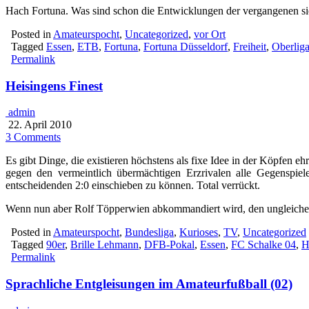
Hach Fortuna. Was sind schon die Entwicklungen der vergangenen si
Posted in
Amateurspocht
,
Uncategorized
,
vor Ort
Tagged
Essen
,
ETB
,
Fortuna
,
Fortuna Düsseldorf
,
Freiheit
,
Oberlig
Permalink
Heisingens Finest
admin
22. April 2010
3 Comments
Es gibt Dinge, die existieren höchstens als fixe Idee in der Köpfen eh
gegen den vermeintlich übermächtigen Erzrivalen alle Gegenspie
entscheidenden 2:0 einschieben zu können. Total verrückt.
Wenn nun aber Rolf Töpperwien abkommandiert wird, den ungleiche
Posted in
Amateurspocht
,
Bundesliga
,
Kurioses
,
TV
,
Uncategorized
Tagged
90er
,
Brille Lehmann
,
DFB-Pokal
,
Essen
,
FC Schalke 04
,
H
Permalink
Sprachliche Entgleisungen im Amateurfußball (02)