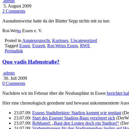
admin
5. August 2009
2 Comments
Ausnahmsweise hatte da der Blatter Sepp nichts mit zu tun:
Rot-Wei
ss
Essen e. V.
Posted in
Amateurspocht
,
Kurioses
,
Uncategorized
Tagged
Essen
,
Esszett
,
Rot-Weiss Essen
,
RWE
Permalink
Quo vadis Hafenstraße?
admin
30. Juli 2009
0 Comments
Nachdem wir im Februar über die Neubaupläne in Essen
berichtet ha
Hier eine chronologisch geordnete und bewusst unkommentierte Auswa
23.07.09:
Essens Stadtdirektor: Stadion kommt wie geplant
(De
23.07.09:
Start des Essener Stadion-Baus verzögert sich
(DerWe
23.07.09:
Rehhagel: „Baut den Leuten doch ein Stadion!“
(Der
24.07.09:
Vorbereitungen für den Stadionneubau laufen auf H