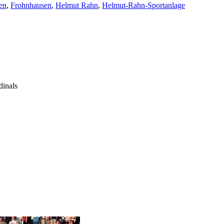
en
,
Frohnhausen
,
Helmut Rahn
,
Helmut-Rahn-Sportanlage
dinals