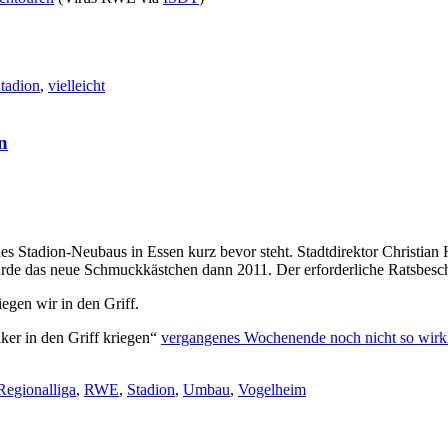
tadion
,
vielleicht
n
es Stadion-Neubaus in Essen kurz bevor steht. Stadtdirektor Christian H
würde das neue Schmuckkästchen dann 2011. Der erforderliche Ratsbesc
egen wir in den Griff.
ker in den Griff kriegen“
vergangenes Wochenende noch nicht so wirkli
Regionalliga
,
RWE
,
Stadion
,
Umbau
,
Vogelheim