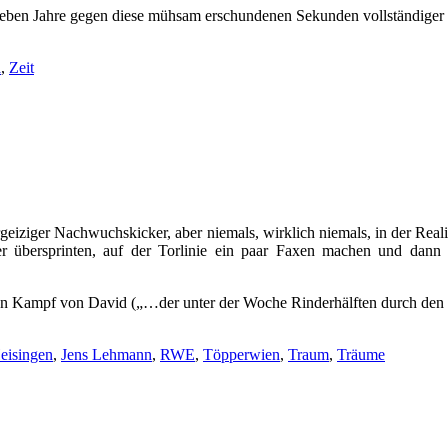
eben Jahre gegen diese mühsam erschundenen Sekunden vollständiger 
a
,
Zeit
rgeiziger Nachwuchskicker, aber niemals, wirklich niemals, in der Reali
ler übersprinten, auf der Torlinie ein paar Faxen machen und dann
n Kampf von David („…der unter der Woche Rinderhälften durch den 
eisingen
,
Jens Lehmann
,
RWE
,
Töpperwien
,
Traum
,
Träume