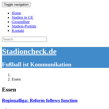
Toggle navigation
Home
Stadien in GE
Groundliste
Stadion-Porträts
Kontakt
Search
for:
Stadioncheck.de
Fußball ist Kommunikation
Essen
Essen
Regionalliga: Reform follows function