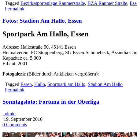
Tagged
Bezirkssportanlage Raumerstraße
,
BZA Raumer Straße
,
Ess
Permalink
Fotos: Stadion Am Hallo, Essen
Sportpark Am Hallo, Essen
Adresse: Hallostraße 50, 45141 Essen
Heimatverein: FC Stoppenberg; SG Essen-Schönebeck; Assindia Car
Kapazität: ca. 5.000
Erbaut: 2001
Fotogalerie
(Bilder durch Anklicken vergrößern):
Tagged
Essen
,
Hallo
,
Sportpark am Hallo
,
Stadion Am Hallo
Permalink
Sonntagsfoto: Fortuna in der Oberliga
admin
19. September 2010
0 Comments