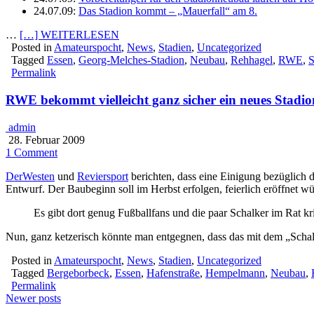
24.07.09:
Das Stadion kommt – „Mauerfall“ am 8.
…
[…] WEITERLESEN
Posted in
Amateurspocht
,
News
,
Stadien
,
Uncategorized
Tagged
Essen
,
Georg-Melches-Stadion
,
Neubau
,
Rehhagel
,
RWE
,
S
Permalink
RWE bekommt vielleicht ganz sicher ein neues Stadio
admin
28. Februar 2009
1 Comment
DerWesten
und
Reviersport
berichten, dass eine Einigung bezüglich d
Entwurf. Der Baubeginn soll im Herbst erfolgen, feierlich eröffnet 
Es gibt dort genug Fußballfans und die paar Schalker im Rat kri
Nun, ganz ketzerisch könnte man entgegnen, dass das mit dem „Schal
Posted in
Amateurspocht
,
News
,
Stadien
,
Uncategorized
Tagged
Bergeborbeck
,
Essen
,
Hafenstraße
,
Hempelmann
,
Neubau
,
Permalink
Posts
Newer posts