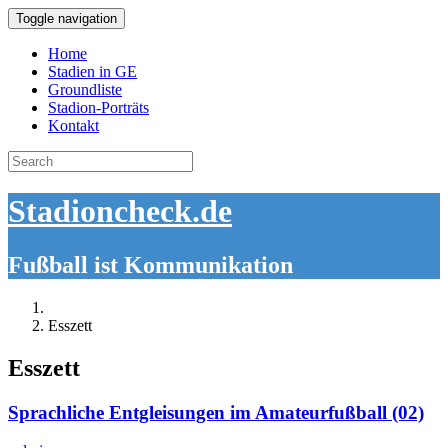
Toggle navigation
Home
Stadien in GE
Groundliste
Stadion-Porträts
Kontakt
Search
for:
Stadioncheck.de
Fußball ist Kommunikation
Esszett
Esszett
Sprachliche Entgleisungen im Amateurfußball (02)