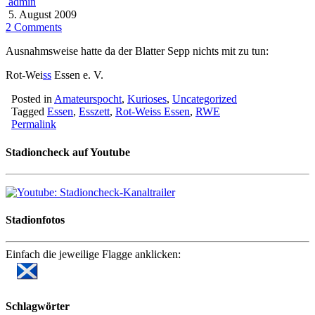
admin
5. August 2009
2 Comments
Ausnahmsweise hatte da der Blatter Sepp nichts mit zu tun:
Rot-Wei
ss
Essen e. V.
Posted in
Amateurspocht
,
Kurioses
,
Uncategorized
Tagged
Essen
,
Esszett
,
Rot-Weiss Essen
,
RWE
Permalink
Stadioncheck auf Youtube
Stadionfotos
Einfach die jeweilige Flagge anklicken:
Schlagwörter