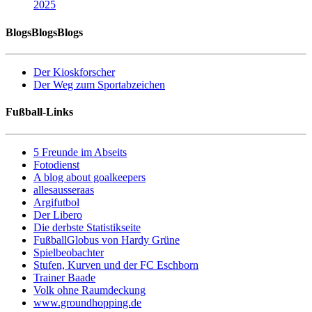
2025
BlogsBlogsBlogs
Der Kioskforscher
Der Weg zum Sportabzeichen
Fußball-Links
5 Freunde im Abseits
Fotodienst
A blog about goalkeepers
allesausseraas
Argifutbol
Der Libero
Die derbste Statistikseite
FußballGlobus von Hardy Grüne
Spielbeobachter
Stufen, Kurven und der FC Eschborn
Trainer Baade
Volk ohne Raumdeckung
www.groundhopping.de