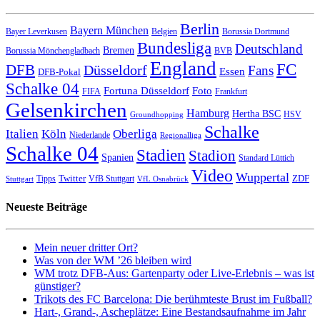
Berlin
Bayern München
Bayer Leverkusen
Belgien
Borussia Dortmund
Bundesliga
Deutschland
Bremen
Borussia Mönchengladbach
BVB
England
FC
DFB
Düsseldorf
Fans
Essen
DFB-Pokal
Schalke 04
Fortuna Düsseldorf
Foto
FIFA
Frankfurt
Gelsenkirchen
Hamburg
Hertha BSC
HSV
Groundhopping
Schalke
Italien
Köln
Oberliga
Niederlande
Regionalliga
Schalke 04
Stadien
Stadion
Spanien
Standard Lüttich
Video
Wuppertal
Twitter
ZDF
Tipps
VfB Stuttgart
Stuttgart
VfL Osnabrück
Neueste Beiträge
Mein neuer dritter Ort?
Was von der WM ’26 bleiben wird
WM trotz DFB-Aus: Gartenparty oder Live-Erlebnis – was ist
günstiger?
Trikots des FC Barcelona: Die berühmteste Brust im Fußball?
Hart-, Grand-, Ascheplätze: Eine Bestandsaufnahme im Jahr