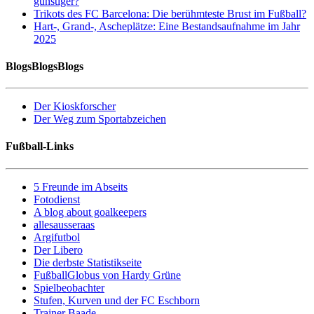
günstiger?
Trikots des FC Barcelona: Die berühmteste Brust im Fußball?
Hart-, Grand-, Ascheplätze: Eine Bestandsaufnahme im Jahr
2025
BlogsBlogsBlogs
Der Kioskforscher
Der Weg zum Sportabzeichen
Fußball-Links
5 Freunde im Abseits
Fotodienst
A blog about goalkeepers
allesausseraas
Argifutbol
Der Libero
Die derbste Statistikseite
FußballGlobus von Hardy Grüne
Spielbeobachter
Stufen, Kurven und der FC Eschborn
Trainer Baade