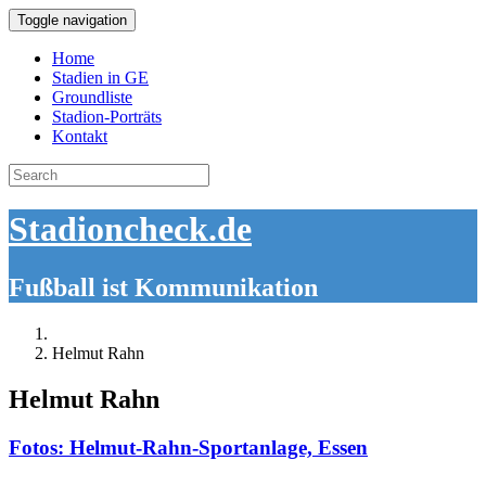
Toggle navigation
Home
Stadien in GE
Groundliste
Stadion-Porträts
Kontakt
Search
for:
Stadioncheck.de
Fußball ist Kommunikation
Helmut Rahn
Helmut Rahn
Fotos: Helmut-Rahn-Sportanlage, Essen