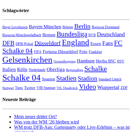
Schlagwörter
Berlin
Bayern München
Bayer Leverkusen
Belgien
Borussia Dortmund
Bundesliga
Deutschland
Bremen
Borussia Mönchengladbach
BVB
England
FC
DFB
Düsseldorf
Fans
Essen
DFB-Pokal
Schalke 04
Fortuna Düsseldorf
Foto
FIFA
Frankfurt
Gelsenkirchen
Hamburg
Hertha BSC
HSV
Groundhopping
Schalke
Italien
Köln
Oberliga
Niederlande
Regionalliga
Schalke 04
Stadien
Stadion
Spanien
Standard Lüttich
Video
Wuppertal
Twitter
ZDF
Tipps
VfB Stuttgart
Stuttgart
VfL Osnabrück
Neueste Beiträge
Mein neuer dritter Ort?
Was von der WM ’26 bleiben wird
WM trotz DFB-Aus: Gartenparty oder Live-Erlebnis – was ist