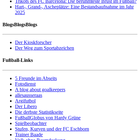
Trikots des FC Barcelona: Die berühmteste Brust im Fußball?
Hart-, Grand-, Ascheplätze: Eine Bestandsaufnahme im Jahr
2025
BlogsBlogsBlogs
Der Kioskforscher
Der Weg zum Sportabzeichen
Fußball-Links
5 Freunde im Abseits
Fotodienst
A blog about goalkeepers
allesausseraas
Argifutbol
Der Libero
Die derbste Statistikseite
FußballGlobus von Hardy Grüne
Spielbeobachter
Stufen, Kurven und der FC Eschborn
Trainer Baade