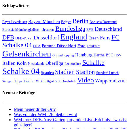
Schlagwörter
Berlin
Bayern München
Bayer Leverkusen
Belgien
Borussia Dortmund
Bundesliga
Deutschland
Bremen
Borussia Mönchengladbach
BVB
England
FC
DFB
Düsseldorf
Fans
Essen
DFB-Pokal
Schalke 04
Fortuna Düsseldorf
Foto
FIFA
Frankfurt
Gelsenkirchen
Hamburg
Hertha BSC
HSV
Groundhopping
Schalke
Italien
Köln
Oberliga
Niederlande
Regionalliga
Schalke 04
Stadien
Stadion
Spanien
Standard Lüttich
Video
Wuppertal
Twitter
ZDF
Tipps
VfB Stuttgart
Stuttgart
VfL Osnabrück
Neueste Beiträge
Mein neuer dritter Ort?
Was von der WM ’26 bleiben wird
WM trotz DFB-Aus: Gartenparty oder Live-Erlebnis – was ist
günstiger?