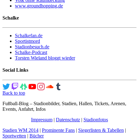
Volk ohne Raumdeckung
www.groundhopping.de
Schalke
Schalkefan.de
Sportistmord
Stadionbesuch.de
Schalke-Podcast
Torsten Wieland bloggt wieder
Social Links
Back to top
Fußball-Blog – Stadionbilder, Stadien, Hallen, Tickets, Arenen,
Events, Anfahrt, Infos
Impressum
|
Datenschutz
|
Stadionfotos
Stadien WM 2014
|
Prominente Fans
|
Siegerlisten & Tabellen
|
Sportwetten
|
Bücher